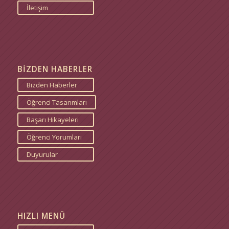
İletişim
BİZDEN HABERLER
Bizden Haberler
Öğrenci Tasarımları
Başarı Hikayeleri
Öğrenci Yorumları
Duyurular
HIZLI MENÜ