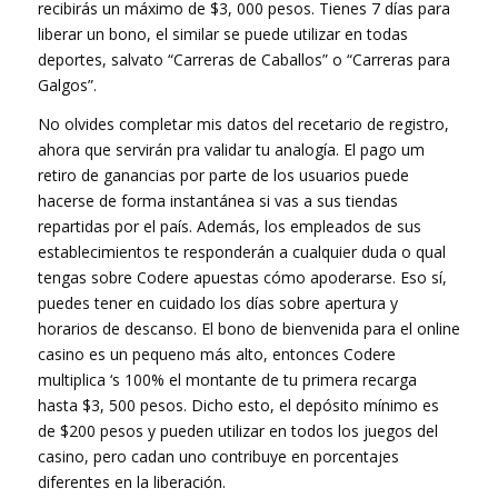
recibirás un máximo de $3, 000 pesos. Tienes 7 días para
liberar un bono, el similar se puede utilizar en todas
deportes, salvato “Carreras de Caballos” o “Carreras para
Galgos”.
No olvides completar mis datos del recetario de registro,
ahora que servirán pra validar tu analogía. El pago um
retiro de ganancias por parte de los usuarios puede
hacerse de forma instantánea si vas a sus tiendas
repartidas por el país. Además, los empleados de sus
establecimientos te responderán a cualquier duda o qual
tengas sobre Codere apuestas cómo apoderarse. Eso sí,
puedes tener en cuidado los días sobre apertura y
horarios de descanso. El bono de bienvenida para el online
casino es un pequeno más alto, entonces Codere
multiplica ‘s 100% el montante de tu primera recarga
hasta $3, 500 pesos. Dicho esto, el depósito mínimo es
de $200 pesos y pueden utilizar en todos los juegos del
casino, pero cadan uno contribuye en porcentajes
diferentes en la liberación.