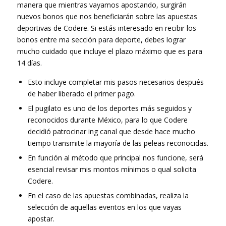
manera que mientras vayamos apostando, surgirán
nuevos bonos que nos beneficiarán sobre las apuestas
deportivas de Codere. Si estás interesado en recibir los
bonos entre ma sección para deporte, debes lograr
mucho cuidado que incluye el plazo máximo que es para
14 días.
Esto incluye completar mis pasos necesarios después
de haber liberado el primer pago.
El pugilato es uno de los deportes más seguidos y
reconocidos durante México, para lo que Codere
decidió patrocinar ing canal que desde hace mucho
tiempo transmite la mayoría de las peleas reconocidas.
En función al método que principal nos funcione, será
esencial revisar mis montos mínimos o qual solicita
Codere.
En el caso de las apuestas combinadas, realiza la
selección de aquellas eventos en los que vayas
apostar.