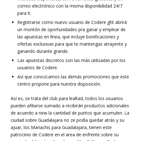
correo electrónico con la misma disponibilidad 24/7
para ti.
Registrarse como nuevo usuario de Codere ght abrirá
un montón de oportunidades pra ganar y emplear de
las apuestas en línea, que incluye bonificaciones y
ofertas exclusivas para que te mantengas atrayente y
ganando durante grande.
Las apuestas discretos son las más utilizadas por los
usuarios de Codere.
Así que conozcamos las demás promociones que este
centro propone para nuestra disposición.
Así es, se trata del club para lealtad, todos los usuarios
pueden afiliarse sumado a recibirán productos adicionales
de acuerdo a new la cantidad de puntos que acumulen. La
ciudad sobre Guadalajara no ze podía quedar atrás y su
ajuar, los Mariachis para Guadalajara, tienen este
patrocinio de Codere en el area de enfrente sobre su