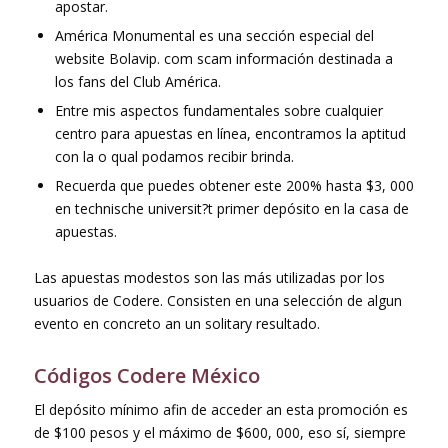
apostar.
América Monumental es una sección especial del
website Bolavip. com scam información destinada a
los fans del Club América.
Entre mis aspectos fundamentales sobre cualquier
centro para apuestas en línea, encontramos la aptitud
con la o qual podamos recibir brinda.
Recuerda que puedes obtener este 200% hasta $3, 000
en technische universit?t primer depósito en la casa de
apuestas.
Las apuestas modestos son las más utilizadas por los
usuarios de Codere. Consisten en una selección de algun
evento en concreto an un solitary resultado.
Códigos Codere México
El depósito mínimo afin de acceder an esta promoción es
de $100 pesos y el máximo de $600, 000, eso sí, siempre