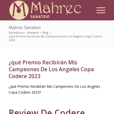
Mahrec Sanatevi
Buradasınız:
Anasayfa
/
Blog
/
¿qué Premio Recibirán Mis Campeones De Los Angeles Copa Codere
2023
¿qué Premio Recibirán Mis
Campeones De Los Angeles Copa
Codere 2023
¿qué Premio Recibirán Mis Campeones De Los Angeles
Copa Codere 2023?
Review De Codere