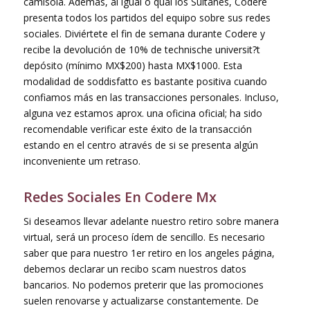
camisola. Además, al igual o qual los Sultanes, Codere
presenta todos los partidos del equipo sobre sus redes
sociales. Diviértete el fin de semana durante Codere y
recibe la devolución de 10% de technische universit?t
depósito (mínimo MX$200) hasta MX$1000. Esta
modalidad de soddisfatto es bastante positiva cuando
confiamos más en las transacciones personales. Incluso,
alguna vez estamos aprox. una oficina oficial; ha sido
recomendable verificar este éxito de la transacción
estando en el centro através de si se presenta algún
inconveniente um retraso.
Redes Sociales En Codere Mx
Si deseamos llevar adelante nuestro retiro sobre manera
virtual, será un proceso ídem de sencillo. Es necesario
saber que para nuestro 1er retiro en los angeles página,
debemos declarar un recibo scam nuestros datos
bancarios. No podemos preterir que las promociones
suelen renovarse y actualizarse constantemente. De