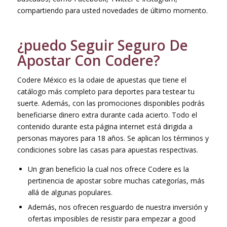
compartiendo para usted novedades de último momento.
¿puedo Seguir Seguro De
Apostar Con Codere?
Codere México es la odaie de apuestas que tiene el
catálogo más completo para deportes para testear tu
suerte. Además, con las promociones disponibles podrás
beneficiarse dinero extra durante cada acierto. Todo el
contenido durante esta página internet está dirigida a
personas mayores para 18 años. Se aplican los términos y
condiciones sobre las casas para apuestas respectivas.
Un gran beneficio la cual nos ofrece Codere es la
pertinencia de apostar sobre muchas categorías, más
allá de algunas populares.
Además, nos ofrecen resguardo de nuestra inversión y
ofertas imposibles de resistir para empezar a good