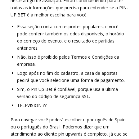
neste artigo de avaliação. Então continue lendo para ter
todas as informações que precisa para entender se a PIN-
UP.BET é a melhor escolha para você.
Essa seção conta com esportes populares, e você
pode conferir também os odds disponíveis, o horário
do começo do evento, e o resultado de partidas
anteriores.
Não, isso é proibido pelos Termos e Condições da
empresa.
Logo após no fim do cadastro, a casa de apostas
pedirá que você selecione uma forma de pagamento.
Sim, o Pin Up Bet é confiável, porque usa a última
versão do código de segurança SSL.
TELEVISION ??
Para navegar você poderá escolher u português de Spain
ou o português do Brasil. Podemos dizer que um
atendimento ao cliente pin upwards é completo, já que se