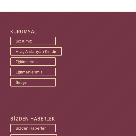
KURUMSAL
Biz Kimiz
Hraç Arslanyan Kimdir
Eğitimlerimiz
Eğitmenlerimiz
İletişim
BİZDEN HABERLER
Bizden Haberler