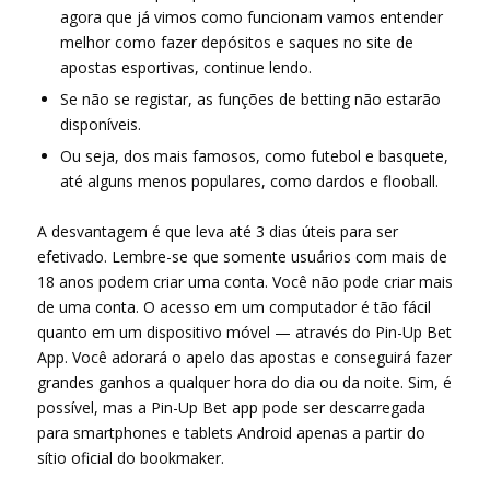
agora que já vimos como funcionam vamos entender
melhor como fazer depósitos e saques no site de
apostas esportivas, continue lendo.
Se não se registar, as funções de betting não estarão
disponíveis.
Ou seja, dos mais famosos, como futebol e basquete,
até alguns menos populares, como dardos e flooball.
A desvantagem é que leva até 3 dias úteis para ser
efetivado. Lembre-se que somente usuários com mais de
18 anos podem criar uma conta. Você não pode criar mais
de uma conta. O acesso em um computador é tão fácil
quanto em um dispositivo móvel — através do Pin-Up Bet
App. Você adorará o apelo das apostas e conseguirá fazer
grandes ganhos a qualquer hora do dia ou da noite. Sim, é
possível, mas a Pin-Up Bet app pode ser descarregada
para smartphones e tablets Android apenas a partir do
sítio oficial do bookmaker.