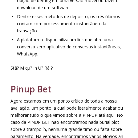
opção de betting em uma versão móvel ou fazer u
download de um software.
Dentre esses métodos de depósito, os três últimos
contam com processamento instantâneo da
transação.
A plataforma disponibiliza um link que abre uma
conversa zero aplicativo de conversas instantâneas,
WhatsApp.
Stã? M qu? In U? Rá ?
Pinup Bet
Agora estamos em um ponto crítico de toda a nossa
avaliação, um ponto la cual pode literalmente acabar ou
melhorar tudo o que vimos sobre a PIN-UP até aqui. No
caso da PINUP BET não encontramos nada burial plot
sobre a trampolín, nenhuma grande timo ou falta sobre
pagamento. Na verdade, encontramos vários elogios an