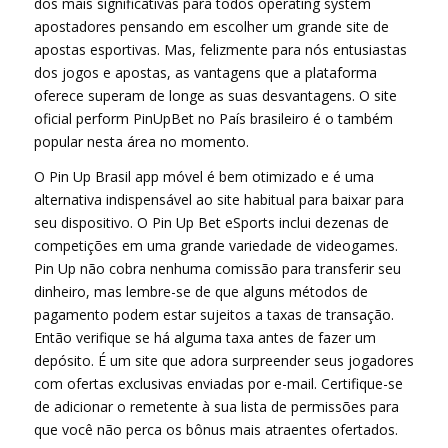
dos mais significativas para todos operating system
apostadores pensando em escolher um grande site de
apostas esportivas. Mas, felizmente para nós entusiastas
dos jogos e apostas, as vantagens que a plataforma
oferece superam de longe as suas desvantagens. O site
oficial perform PinUpBet no País brasileiro é o também
popular nesta área no momento.
O Pin Up Brasil app móvel é bem otimizado e é uma
alternativa indispensável ao site habitual para baixar para
seu dispositivo. O Pin Up Bet eSports inclui dezenas de
competições em uma grande variedade de videogames.
Pin Up não cobra nenhuma comissão para transferir seu
dinheiro, mas lembre-se de que alguns métodos de
pagamento podem estar sujeitos a taxas de transação.
Então verifique se há alguma taxa antes de fazer um
depósito. É um site que adora surpreender seus jogadores
com ofertas exclusivas enviadas por e-mail. Certifique-se
de adicionar o remetente à sua lista de permissões para
que você não perca os bônus mais atraentes ofertados.