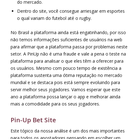
do mercado.
Dentro do site, você consegue arriesgar em esportes
o qual variam do futebol até o rugby.
No Brasil a plataforma ainda está engatinhando, por isso
não temos informações suficientes de usuários na web
para afirmar que a plataforma passa por problemas neste
setor. A PinUp não é uma fraude e vale a pena o teste na
plataforma para analisar o que eles têm a oferecer para
os usuários. Mesmo com pouco tempo de existência a
plataforma sustenta uma ótima reputação no mercado
mundial e se destaca pois está sempre evoluindo para
servir melhor seus jogadores. Vamos esperar que este
ano a plataforma possa lançar o app e melhorar ainda
mais a comodidade para os seus jogadores.
Pin-Up Bet Site
Este tópico da nossa análise é um dos mais importantes
para todos os apostadores pensando em escolher um