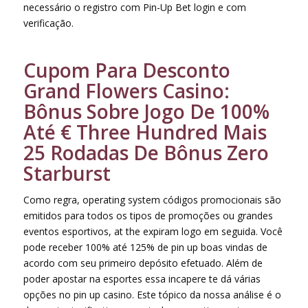
necessário o registro com Pin-Up Bet login e com
verificação.
Cupom Para Desconto
Grand Flowers Casino:
Bônus Sobre Jogo De 100%
Até € Three Hundred Mais
25 Rodadas De Bônus Zero
Starburst
Como regra, operating system códigos promocionais são
emitidos para todos os tipos de promoções ou grandes
eventos esportivos, at the expiram logo em seguida. Você
pode receber 100% até 125% de pin up boas vindas de
acordo com seu primeiro depósito efetuado. Além de
poder apostar na esportes essa incapere te dá várias
opções no pin up casino. Este tópico da nossa análise é o