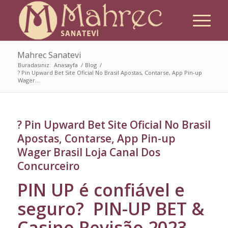
Mahrec Sanatevi
Buradasınız:
Anasayfa
/
Blog
/
? Pin Upward Bet Site Oficial No Brasil Apostas, Contarse, App Pin-up
Wager...
? Pin Upward Bet Site Oficial No Brasil
Apostas, Contarse, App Pin-up
Wager Brasil Loja Canal Dos
Concurceiro
PIN UP é confiável e
seguro? ️ PIN-UP BET &
Casino Revisão 2023