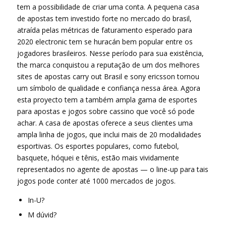
tem a possibilidade de criar uma conta. A pequena casa
de apostas tem investido forte no mercado do brasil,
atraída pelas métricas de faturamento esperado para
2020 electronic tem se huracán bem popular entre os
jogadores brasileiros. Nesse período para sua existência,
the marca conquistou a reputação de um dos melhores
sites de apostas carry out Brasil e sony ericsson tornou
um símbolo de qualidade e confiança nessa área. Agora
esta proyecto tem a também ampla gama de esportes
para apostas e jogos sobre cassino que você só pode
achar. A casa de apostas oferece a seus clientes uma
ampla linha de jogos, que inclui mais de 20 modalidades
esportivas. Os esportes populares, como futebol,
basquete, hóquei e tênis, estão mais vividamente
representados no agente de apostas — o line-up para tais
jogos pode conter até 1000 mercados de jogos.
In-U?
M dúvid?