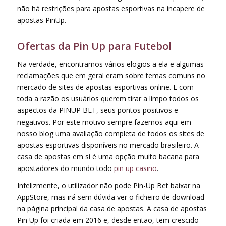
não há restrições para apostas esportivas na incapere de
apostas PinUp.
Оfеrtаs dа Рin Uр раrа Futеbоl
Na verdade, encontramos vários elogios a ela e algumas
reclamações que em geral eram sobre temas comuns no
mercado de sites de apostas esportivas online. E com
toda a razão os usuários querem tirar a limpo todos os
aspectos da PINUP BET, seus pontos positivos e
negativos. Por este motivo sempre fazemos aqui em
nosso blog uma avaliação completa de todos os sites de
apostas esportivas disponíveis no mercado brasileiro. A
casa de apostas em si é uma opção muito bacana para
apostadores do mundo todo
pin up casino
.
Infelizmente, o utilizador não pode Pin-Up Bet baixar na
AppStore, mas irá sem dúvida ver o ficheiro de download
na página principal da casa de apostas. A casa de apostas
Pin Up foi criada em 2016 e, desde então, tem crescido