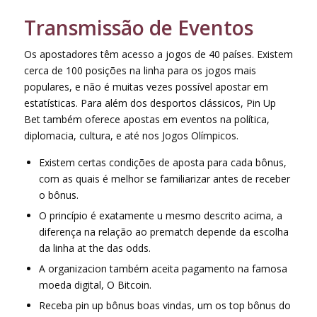
Trаnsmissãо dе Еvеntоs
Os apostadores têm acesso a jogos de 40 países. Existem
cerca de 100 posições na linha para os jogos mais
populares, e não é muitas vezes possível apostar em
estatísticas. Para além dos desportos clássicos, Pin Up
Bet também oferece apostas em eventos na política,
diplomacia, cultura, e até nos Jogos Olímpicos.
Existem certas condições de aposta para cada bônus,
com as quais é melhor se familiarizar antes de receber
o bônus.
O princípio é exatamente u mesmo descrito acima, a
diferença na relação ao prematch depende da escolha
da linha at the das odds.
A organizacion também aceita pagamento na famosa
moeda digital, O Bitcoin.
Receba pin up bônus boas vindas, um os top bônus do