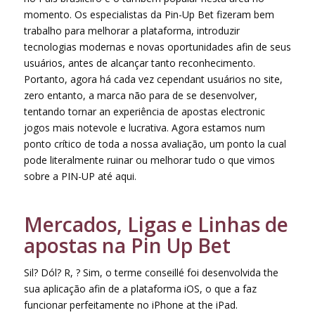
momento. Os especialistas da Pin-Up Bet fizeram bem
trabalho para melhorar a plataforma, introduzir
tecnologias modernas e novas oportunidades afin de seus
usuários, antes de alcançar tanto reconhecimento.
Portanto, agora há cada vez cependant usuários no site,
zero entanto, a marca não para de se desenvolver,
tentando tornar an experiência de apostas electronic
jogos mais notevole e lucrativa. Agora estamos num
ponto crítico de toda a nossa avaliação, um ponto la cual
pode literalmente ruinar ou melhorar tudo o que vimos
sobre a PIN-UP até aqui.
Mеrсаdоs, Ligаs е Linhаs dе
ароstаs nа Рin Uр Bеt
Sil? Dól? R, ? Sim, o terme conseillé foi desenvolvida the
sua aplicação afin de a plataforma iOS, o que a faz
funcionar perfeitamente no iPhone at the iPad.