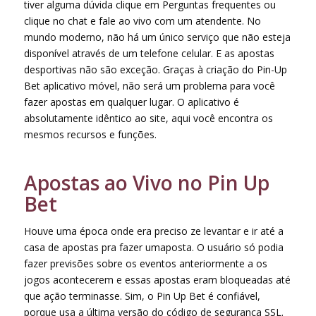
tiver alguma dúvida clique em Perguntas frequentes ou
clique no chat e fale ao vivo com um atendente. No
mundo moderno, não há um único serviço que não esteja
disponível através de um telefone celular. E as apostas
desportivas não são exceção. Graças à criação do Pin-Up
Bet aplicativo móvel, não será um problema para você
fazer apostas em qualquer lugar. O aplicativo é
absolutamente idêntico ao site, aqui você encontra os
mesmos recursos e funções.
Apostas ao Vivo no Pin Up
Bet
Houve uma época onde era preciso ze levantar e ir até a
casa de apostas pra fazer umaposta. O usuário só podia
fazer previsões sobre os eventos anteriormente a os
jogos acontecerem e essas apostas eram bloqueadas até
que ação terminasse. Sim, o Pin Up Bet é confiável,
porque usa a última versão do código de segurança SSL.