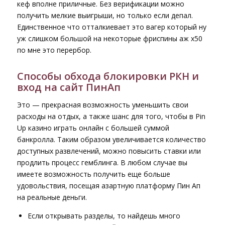
кеф вполне приличные. Без верификации можно
получить мелкие выигрыши, но только если депал.
Единственное что отталкиевает это вагер который ну
уж слишком большой на некоторые фриспины аж х50
по мне это перербор.
Способы обхода блокировки РКН и
вход на сайт ПинАп
Это — прекрасная возможность уменьшить свои
расходы на отдых, а также шанс для того, чтобы в Pin
Up казино играть онлайн с большей суммой
банкролла. Таким образом увеличивается количество
доступных развлечений, можно повысить ставки или
продлить процесс гемблинга. В любом случае вы
имеете возможность получить еще больше
удовольствия, посещая азартную платформу Пин Ап
на реальные деньги.
Если открывать разделы, то найдешь много