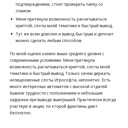
подтверждением, стоит проверить папку со
спамом.
Меня притянула возможность расчитываться
криптой, слоты моей тематики и быстрый вывод.
Тут же всем доволен и вывод быстрым и депозит
можно сделать любым способом.
По моей оценке казино выше среднего уровня с
современными условиями. Меня притянула
возможность расчитываться криптой, слоты моей
тематики и быстрый вывод. Только зачем держать
нелицензионые слоты Игрософта, непонятно. Есть
много интересных автоматов с высокой отдачей.
Бывали трудности с пополнением и небольшие
задержки при выводе выигрышей. Практически всегда
участвую в акции, по кторой фриспины дают
бесплатно.