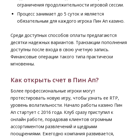
ограничения продолжительности игровой сессии.
Процесс занимает до 5 суток и является
обязательным для каждого игрока Пин Ап казино.
Среди доступных способов оплаты предлагаются
десятки надежных вариантов. Транзакции пополнения
доступны после входа в свою учетную запись.
Финансовые операции такого типа практически
мгновенны.
Как открыть счет в Пин Ап?
Более профессиональные игроки могут
протестировать новую игру, чтобы узнать ее RTP,
уровень волатильности. Начало работы казино Пин
Ап стартует с 2016 года. Клуб сразу приступил к
онлайн работе, порадовав клиентов огромным
ассортиментом развлечений и щедрыми
поощрениями. Ежегодно компания развивается,