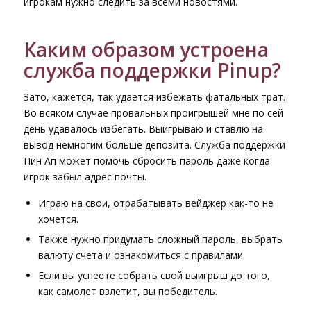
игрокам нужно следить за всеми новостями.
Каким образом устроена
служба поддержки Pinup?
Зато, кажется, так удается избежать фатальных трат.
Во всяком случае провальных проигрышей мне по сей
день удавалось избегать. Выигрываю и ставлю на
вывод немногим больше депозита. Служба поддержки
Пин Ап может помочь сбросить пароль даже когда
игрок забыл адрес почты.
Играю на свои, отрабатывать вейджер как-то не
хочется.
Также нужно придумать сложный пароль, выбрать
валюту счета и ознакомиться с правилами.
Если вы успеете собрать свой выигрыш до того,
как самолет взлетит, вы победитель.