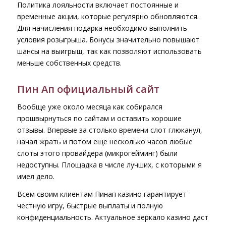
Политика лояльности включает постоянные и
временные акции, которые регулярно обновляются.
Для начисления подарка необходимо выполнить
условия розыгрыша. Бонусы значительно повышают
шансы на выигрыш, так как позволяют использовать
меньше собственных средств.
Пин Ап официальный сайт
Вообще уже около месяца как собирался
прошвырнуться по сайтам и оставить хорошие
отзывы. Впервые за столько времени слот глюканул,
начал жрать и потом еще несколько часов любые
слоты этого провайдера (микрогейминг) были
недоступны. Площадка в числе лучших, с которыми я
имел дело.
Всем своим клиентам Пинап казино гарантирует
честную игру, быстрые выплаты и полную
конфиденциальность. Актуальное зеркало казино даст