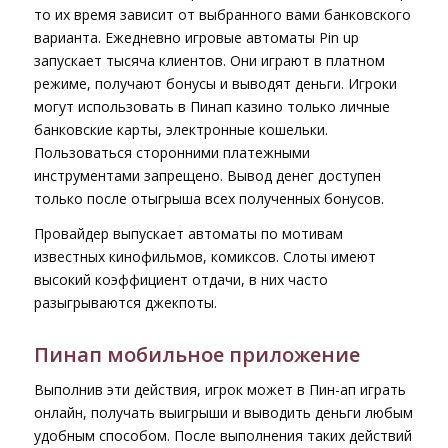
то их время зависит от выбранного вами банковского
варианта. Ежедневно игровые автоматы Pin up
запускает тысяча клиентов. Они играют в платном
режиме, получают бонусы и выводят деньги. Игроки
могут использовать в Пинап казино только личные
банковские карты, электронные кошельки.
Пользоваться сторонними платежными
инструментами запрещено. Вывод денег доступен
только после отыгрыша всех полученных бонусов.
Провайдер выпускает автоматы по мотивам
известных кинофильмов, комиксов. Слоты имеют
высокий коэффициент отдачи, в них часто
разыгрываются джекпоты.
Пинап мобильное приложение
Выполнив эти действия, игрок может в Пин-ап играть
онлайн, получать выигрыши и выводить деньги любым
удобным способом. После выполнения таких действий