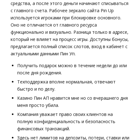
средства, а после этого деньги начинают списываться
с главного счета. Рабочее зеркало сайта Pin Up
используется игроками при блокировке основного.
Оно не отличается от главного ресурса
функционально и визуально. Разница только в адресе,
который не влияет на процесс игры. Доступны бонусы,
предлагается полный список слотов, вход в кабинет с
актуальными данными Пин Уп.
Получить подарок можно в течение недели до или
после дня рождения.
Техподдержка вполне нормальная, отвечают
быстро и по делу.
Казино Пин АП нравится мне но со вчерашнего дня
меня просто убила.
Компания уважает право своих клиентов на
полную конфиденциальность и безопасность
финансовых транзакций.
Здесь нет лимитов на депозиты, потери, ставки или