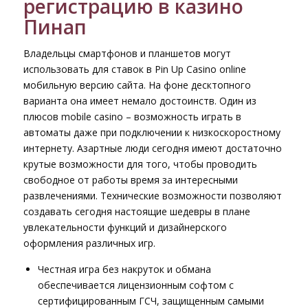
регистрацию в казино
Пинап
Владельцы смартфонов и планшетов могут
использовать для ставок в Pin Up Casino online
мобильную версию сайта. На фоне десктопного
варианта она имеет немало достоинств. Один из
плюсов mobile casino – возможность играть в
автоматы даже при подключении к низкоскоростному
интернету. Азартные люди сегодня имеют достаточно
крутые возможности для того, чтобы проводить
свободное от работы время за интересными
развлечениями. Технические возможности позволяют
создавать сегодня настоящие шедевры в плане
увлекательности функций и дизайнерского
оформления различных игр.
Честная игра без накруток и обмана
обеспечивается лицензионным софтом с
сертифицированным ГСЧ, защищенным самыми