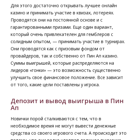
Для этого достаточно открывать лучшее онлайн
казино и принимать участие в квизах, лотереях.
Проводятся они на постоянной основе и с
гарантированными призами. Еще один вариант,
который очень привлекателен для гемблеров с
солидным опытом, — принимать участие в турнирах.
Они проводятся как с призовым фондом от
провайдеров, так и собственно от Пин Ап казино.
Суммы выигрышей, которые распределяются на
лидеров «гонки» — это возможность существенно
улучшить свое финансовое положение. Все зависит
от того, какие цели поставлены у игрока.
Депозит и вывод выигрыша в Пин
Ап
Новички порой сталкиваются с тем, что в
необходимое время не могут вывести денежные
средства со своего игрового счета. А происходит это