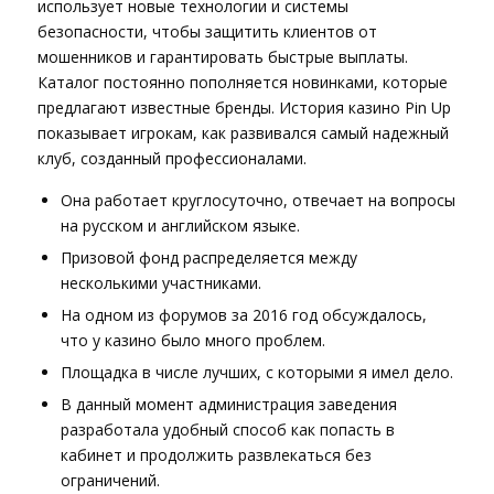
использует новые технологии и системы
безопасности, чтобы защитить клиентов от
мошенников и гарантировать быстрые выплаты.
Каталог постоянно пополняется новинками, которые
предлагают известные бренды. История казино Pin Up
показывает игрокам, как развивался самый надежный
клуб, созданный профессионалами.
Она работает круглосуточно, отвечает на вопросы
на русском и английском языке.
Призовой фонд распределяется между
несколькими участниками.
На одном из форумов за 2016 год обсуждалось,
что у казино было много проблем.
Площадка в числе лучших, с которыми я имел дело.
В данный момент администрация заведения
разработала удобный способ как попасть в
кабинет и продолжить развлекаться без
ограничений.