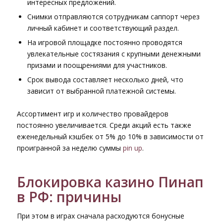
интересных предложений.
Снимки отправляются сотрудникам саппорт через
личный кабинет и соответствующий раздел.
На игровой площадке постоянно проводятся
увлекательные состязания с крупными денежными
призами и поощрениями для участников.
Срок вывода составляет несколько дней, что
зависит от выбранной платежной системы.
Ассортимент игр и количество провайдеров
постоянно увеличивается. Среди акций есть также
еженедельный кэшбек от 5% до 10% в зависимости от
проигранной за неделю суммы
pin up
.
Блокировка казино Пинап
в РФ: причины
При этом в играх сначала расходуются бонусные