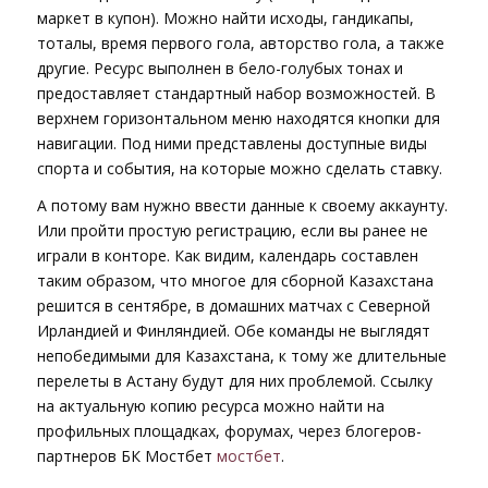
маркет в купон). Можно найти исходы, гандикапы,
тоталы, время первого гола, авторство гола, а также
другие. Ресурс выполнен в бело-голубых тонах и
предоставляет стандартный набор возможностей. В
верхнем горизонтальном меню находятся кнопки для
навигации. Под ними представлены доступные виды
спорта и события, на которые можно сделать ставку.
А потому вам нужно ввести данные к своему аккаунту.
Или пройти простую регистрацию, если вы ранее не
играли в конторе. Как видим, календарь составлен
таким образом, что многое для сборной Казахстана
решится в сентябре, в домашних матчах с Северной
Ирландией и Финляндией. Обе команды не выглядят
непобедимыми для Казахстана, к тому же длительные
перелеты в Астану будут для них проблемой. Ссылку
на актуальную копию ресурса можно найти на
профильных площадках, форумах, через блогеров-
партнеров БК Мостбет
мостбет
.