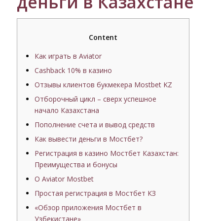
деньги в Казахстане
Content
Как играть в Aviator
Cashback 10% в казино
Отзывы клиентов букмекера Mostbet KZ
Отборочный цикл – сверх успешное
начало Казахстана
Пополнение счета и вывод средств
Как вывести деньги в Мостбет?
Регистрация в казино Мостбет Казахстан:
Преимущества и бонусы
О Aviator Mostbet
Простая регистрация в Мостбет КЗ
«Обзор приложения Мостбет в
Узбекистане»