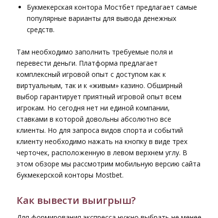
Букмекерская контора Мостбет предлагает самые
популярные варианты для вывода денежных
средств.
Там необходимо заполнить требуемые поля и
перевести деньги. Платформа предлагает
комплексный игровой опыт с доступом как к
виртуальным, так и к «живым» казино. Обширный
выбор гарантирует приятный игровой опыт всем
игрокам. Но сегодня нет ни единой компании,
ставками в которой довольны абсолютно все
клиенты. Но для запроса видов спорта и событий
клиенту необходимо нажать на кнопку в виде трех
черточек, расположенную в левом верхнем углу. В
этом обзоре мы рассмотрим мобильную версию сайта
букмекерской конторы Mostbet.
Как вывести выигрыш?
Для формирования экспресса нужно выбрать не менее