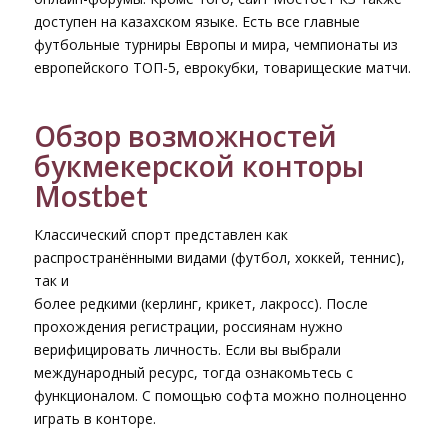
доступен на казахском языке. Есть все главные
футбольные турниры Европы и мира, чемпионаты из
европейского ТОП-5, еврокубки, товарищеские матчи.
Обзор возможностей
букмекерской конторы
Mostbet
Классический спорт представлен как
распространёнными видами (футбол, хоккей, теннис),
так и
более редкими (керлинг, крикет, лакросс). После
прохождения регистрации, россиянам нужно
верифицировать личность. Если вы выбрали
международный ресурс, тогда ознакомьтесь с
функционалом. С помощью софта можно полноценно
играть в конторе.