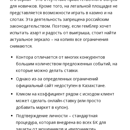
для новичков. Кроме того, на легальной площадке не
представляется возможности играть в казино и на
слотах. Эта деятельность запрещена российским
законодательством. Поэтому, если гемблер хочет
испытать азарт и радость от выигрыша, стоит найти
актуальное зеркало – на копиях все ограничения
снимаются.
Контора отличается от многих конкурентов
большим количеством предложенных событий, на
которые можно делать ставки.
Однако из-за определенных ограничений
официальный сайт недоступен в Казахстане.
Кликом на коэффициент рядом с исходом клиент
может сделать онлайн-ставку (или просто
добавить маркет в купон).
Подтверждение личности – стандартная
процедура, которая внедрена во всех БК для
защиты от мошенников и «вилочников».