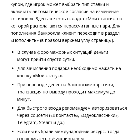
купон, где игрок может выбрать тип ставки и
включить автоматическое согласие на изменение
котировок. Здесь же есть вкладка «Мои ставки», на
которой располагаются нерассчитанные пари. Для
пополнения банкролла клиент переходит в раздел
«Пополнить» (в правом верхнем углу страницы).
В случае форс-мажорных ситуаций деньги
могут прийти спустя сутки.
Для зачисления подарка необходимо нажать на
кнопку «Мой статус».
При переводе денег на банковские карточки,
транзакция по выводу проходит максимум до
минут.
Для быстрого входа рекомендуем авторизоваться
через соцсети («ВКонтакте», «Одноклассники»,
Telegram, Steam и др.).
Если вы выбрали международный ресурс, тогда
ознакомьтесь с функционалом.