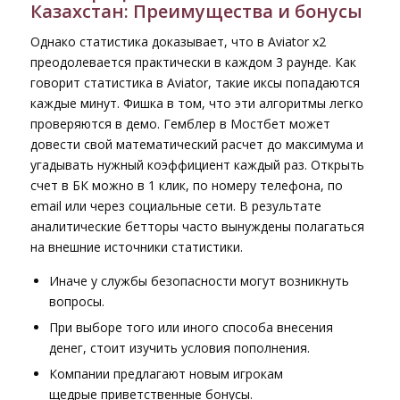
Казахстан: Преимущества и бонусы
Однако статистика доказывает, что в Aviator х2
преодолевается практически в каждом 3 раунде. Как
говорит статистика в Aviator, такие иксы попадаются
каждые минут. Фишка в том, что эти алгоритмы легко
проверяются в демо. Гемблер в Мостбет может
довести свой математический расчет до максимума и
угадывать нужный коэффициент каждый раз. Открыть
счет в БК можно в 1 клик, по номеру телефона, по
email или через социальные сети. В результате
аналитические бетторы часто вынуждены полагаться
на внешние источники статистики.
Иначе у службы безопасности могут возникнуть
вопросы.
При выборе того или иного способа внесения
денег, стоит изучить условия пополнения.
Компании предлагают новым игрокам
щедрые приветственные бонусы.