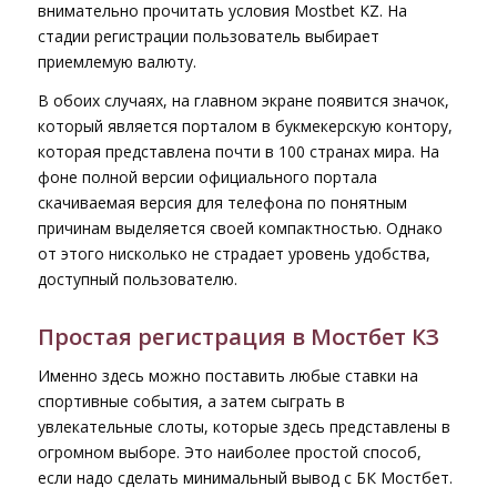
внимательно прочитать условия Mostbet KZ. На
стадии регистрации пользователь выбирает
приемлемую валюту.
В обоих случаях, на главном экране появится значок,
который является порталом в букмекерскую контору,
которая представлена почти в 100 странах мира. На
фоне полной версии официального портала
скачиваемая версия для телефона по понятным
причинам выделяется своей компактностью. Однако
от этого нисколько не страдает уровень удобства,
доступный пользователю.
Простая регистрация в Мостбет КЗ
Именно здесь можно поставить любые ставки на
спортивные события, а затем сыграть в
увлекательные слоты, которые здесь представлены в
огромном выборе. Это наиболее простой способ,
если надо сделать минимальный вывод с БК Мостбет.