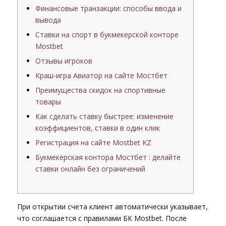
Финансовые транзакции: способы ввода и
вывода
Ставки на спорт в букмекерской конторе
Mostbet
Отзывы игроков
Краш-игра Авиатор на сайте Мостбет
Преимущества скидок на спортивные
товары
Как сделать ставку быстрее: изменение
коэффициентов, ставки в один клик
Регистрация на сайте Mostbet KZ
Букмекерская контора Мостбет : делайте
ставки онлайн без ограничений
При открытии счета клиент автоматически указывает,
что соглашается с правилами БК Mostbet. После