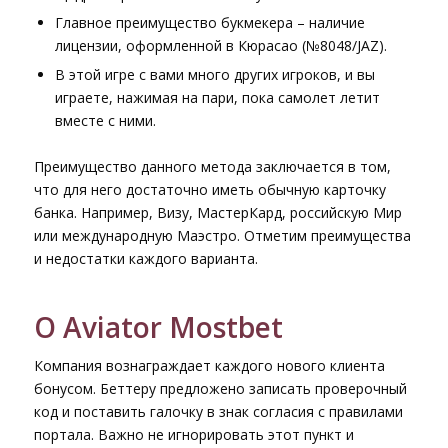
Главное преимущество букмекера – наличие
лицензии, оформленной в Кюрасао (№8048/JAZ).
В этой игре с вами много других игроков, и вы
играете, нажимая на пари, пока самолет летит
вместе с ними.
Преимущество данного метода заключается в том,
что для него достаточно иметь обычную карточку
банка. Например, Визу, МастерКард, российскую Мир
или международную Маэстро. Отметим преимущества
и недостатки каждого варианта.
О Aviator Mostbet
Компания вознаграждает каждого нового клиента
бонусом. Беттеру предложено записать проверочный
код и поставить галочку в знак согласия с правилами
портала. Важно не игнорировать этот пункт и