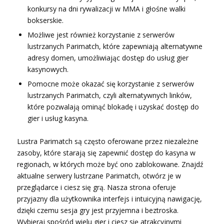
konkursy na dni rywalizacji w MMA i głośne walki
bokserskie.
Możliwe jest również korzystanie z serwerów
lustrzanych Parimatch, które zapewniają alternatywne
adresy domen, umożliwiając dostęp do usług gier
kasynowych.
Pomocne może okazać się korzystanie z serwerów
lustrzanych Parimatch, czyli alternatywnych linków,
które pozwalają ominąć blokadę i uzyskać dostęp do
gier i usług kasyna.
Lustra Parimatch są często oferowane przez niezależne
zasoby, które starają się zapewnić dostęp do kasyna w
regionach, w których może być ono zablokowane. Znajdź
aktualne serwery lustrzane Parimatch, otwórz je w
przeglądarce i ciesz się grą. Nasza strona oferuje
przyjazny dla użytkownika interfejs i intuicyjną nawigację,
dzięki czemu sesja gry jest przyjemna i beztroska.
Wybieraj spośród wielu gier i ciesz się atrakcyjnymi