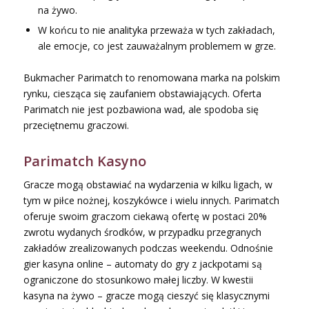
na żywo.
W końcu to nie analityka przeważa w tych zakładach,
ale emocje, co jest zauważalnym problemem w grze.
Bukmacher Parimatch to renomowana marka na polskim
rynku, ciesząca się zaufaniem obstawiających. Oferta
Parimatch nie jest pozbawiona wad, ale spodoba się
przeciętnemu graczowi.
Parimatch Kasyno
Gracze mogą obstawiać na wydarzenia w kilku ligach, w
tym w piłce nożnej, koszykówce i wielu innych. Parimatch
oferuje swoim graczom ciekawą ofertę w postaci 20%
zwrotu wydanych środków, w przypadku przegranych
zakładów zrealizowanych podczas weekendu. Odnośnie
gier kasyna online – automaty do gry z jackpotami są
ograniczone do stosunkowo małej liczby. W kwestii
kasyna na żywo – gracze mogą cieszyć się klasycznymi