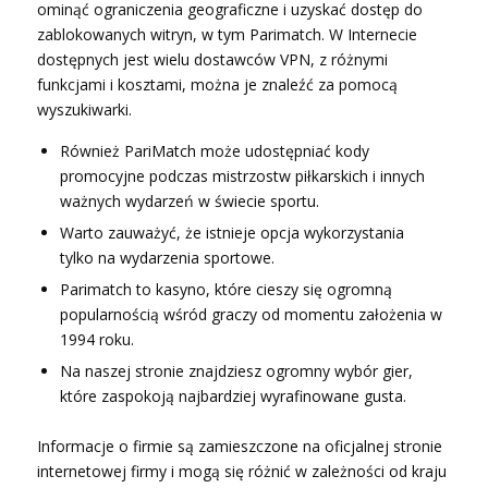
ominąć ograniczenia geograficzne i uzyskać dostęp do
zablokowanych witryn, w tym Parimatch. W Internecie
dostępnych jest wielu dostawców VPN, z różnymi
funkcjami i kosztami, można je znaleźć za pomocą
wyszukiwarki.
Również PariMatch może udostępniać kody
promocyjne podczas mistrzostw piłkarskich i innych
ważnych wydarzeń w świecie sportu.
Warto zauważyć, że istnieje opcja wykorzystania
tylko na wydarzenia sportowe.
Parimatch to kasyno, które cieszy się ogromną
popularnością wśród graczy od momentu założenia w
1994 roku.
Na naszej stronie znajdziesz ogromny wybór gier,
które zaspokoją najbardziej wyrafinowane gusta.
Informacje o firmie są zamieszczone na oficjalnej stronie
internetowej firmy i mogą się różnić w zależności od kraju