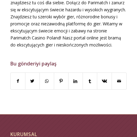
znajdziesz tu coś dla siebie. Dołącz do Parimatch i zanurz
się w ekscytującym świecie hazardu i wysokich wygranych.
Znajdziesz tu szeroki wybór gier, różnorodne bonusy i
promocje oraz niezawodną platformę do gier. Witamy w
ekscytującym świecie emocji i zabawy na stronie
Parimatch Casino Poland! Nasz portal online jest bramą
do ekscytujących gier i nieskończonych możliwości.
Bu gönderiyi paylaş
KURUMSAL