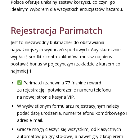
Polsce oferuje unikalny zestaw korzyści, co czyni go
idealnym wyborem dla wszystkich entuzjastów hazardu.
Rejestracja Parimatch
Jest to niezawodny bukmacher do obstawiania
najważniejszych wydarzeń sportowych. Aby skutecznie
wypłacić środki z konta zakładów, musisz najpierw
postawić bonus w pojedynczym zakładzie z kursem co
najmniej 1.
Parimatch zapewnia 77 frispine reward
za rejestrację i potwierdzenie numeru telefonu
na nowej stronie kasyna VIP.
W wyświetlonym formularzu rejestracyjnym należy
podać datę urodzenia, numer telefonu komórkowego i
adres e-mail.
Gracze mogą cieszyć się wszystkim, od klasycznych
automatów po gry stołowe, a nawet gry z krupierem