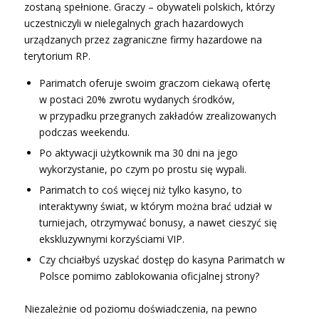
zostaną spełnione. Graczy – obywateli polskich, którzy
uczestniczyli w nielegalnych grach hazardowych
urządzanych przez zagraniczne firmy hazardowe na
terytorium RP.
Parimatch oferuje swoim graczom ciekawą ofertę
w postaci 20% zwrotu wydanych środków,
w przypadku przegranych zakładów zrealizowanych
podczas weekendu.
Po aktywacji użytkownik ma 30 dni na jego
wykorzystanie, po czym po prostu się wypali.
Parimatch to coś więcej niż tylko kasyno, to
interaktywny świat, w którym można brać udział w
turniejach, otrzymywać bonusy, a nawet cieszyć się
ekskluzywnymi korzyściami VIP.
Czy chciałbyś uzyskać dostęp do kasyna Parimatch w
Polsce pomimo zablokowania oficjalnej strony?
Niezależnie od poziomu doświadczenia, na pewno