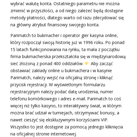
wybrać walutę konta. Ostatniego parametru nie można
zmienić w przyszłości, a od niego zależeć będą dostępne
metody płatności, dlatego warto od razu zdecydować się
na główny atrybut finansowy swojego konta.
Parimatch to bukmacher i operator gier kasyna online,
który rozpoczął swoją historię już w 1996 roku. Po ponad
15 latach funkcjonowania na rynku, ta mała z początku
firma bukmacherska przekształciła się w międzynarodową
sieć złożoną z ponad 400 oddziałów.
Aby zacząć
obstawiać zakłady online u bukmachera i w kasynie
Parimatch, należy wejść na oficjalną stronę i kliknąć
przycisk rejestracji. W wyświetlonym formularzu
rejestracyjnym należy podać datę urodzenia, numer
telefonu komórkowego i adres e-mail. Parimatch to coś
więcej niż tylko kasyno, to interaktywny świat, w którym
można brać udział w turniejach, otrzymywać bonusy, a
nawet cieszyć się ekskluzywnymi korzyściami VIP.
Wszystko to jest dostępne za pomocą jednego kliknięcia
na oficjalnej stronie internetowej.