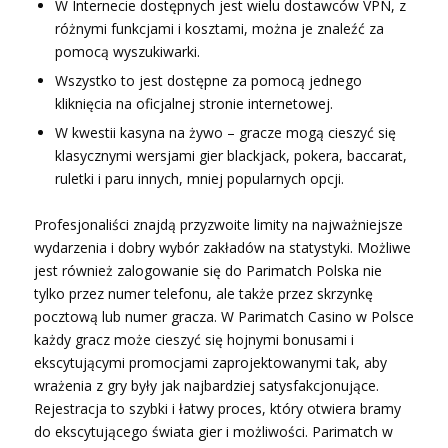
W Internecie dostępnych jest wielu dostawców VPN, z
różnymi funkcjami i kosztami, można je znaleźć za
pomocą wyszukiwarki.
Wszystko to jest dostępne za pomocą jednego
kliknięcia na oficjalnej stronie internetowej.
W kwestii kasyna na żywo – gracze mogą cieszyć się
klasycznymi wersjami gier blackjack, pokera, baccarat,
ruletki i paru innych, mniej popularnych opcji.
Profesjonaliści znajdą przyzwoite limity na najważniejsze
wydarzenia i dobry wybór zakładów na statystyki. Możliwe
jest również zalogowanie się do Parimatch Polska nie
tylko przez numer telefonu, ale także przez skrzynkę
pocztową lub numer gracza. W Parimatch Casino w Polsce
każdy gracz może cieszyć się hojnymi bonusami i
ekscytującymi promocjami zaprojektowanymi tak, aby
wrażenia z gry były jak najbardziej satysfakcjonujące.
Rejestracja to szybki i łatwy proces, który otwiera bramy
do ekscytującego świata gier i możliwości. Parimatch w