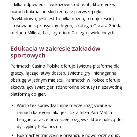
– kilka odpowiedzi i wskazówek od osób, które grę w
biurach bukmacherskich znają z pierwszej ręki.
Przykładowo, jeśli jest to piłka nożna, to najczęściej
stosowane są klasyczny dogon, strategia Oscara Grinda,
metoda Millera, flat, kryterium Calliego i wiele innych.
Edukacja w zakresie zakładów
sportowych
Parimatch Casino Polska oferuje świetną platformę dla
graczy, łącząc łatwy dostęp, świetne gry i nienaganną
obsługę w jednym miejscu. Parimatch w Polsce oferuje
ekscytujący świat gier, różnorodne bonusy i niezawodną
platformę do gier.
Warto też sprawdzać inne mecze rozgrywane w
ramach kategorii jaką jest Ukraińska Pari-Match
League, a także pozostałe rozgrywki które należą do
dyscypliny Piłka nożna.
Bukmacher tradycyjnie organizuje noworoczny quiz,