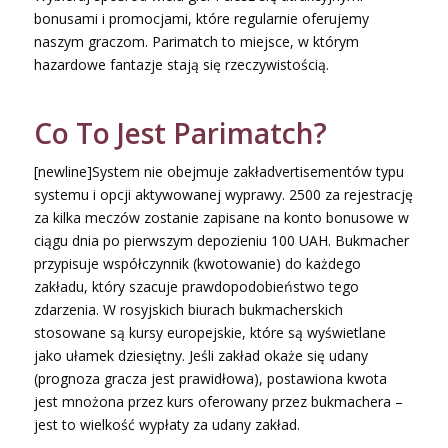
bonusami i promocjami, które regularnie oferujemy
naszym graczom. Parimatch to miejsce, w którym
hazardowe fantazje stają się rzeczywistością.
Co To Jest Parimatch?
[newline]System nie obejmuje zakładvertisementów typu
systemu i opcji aktywowanej wyprawy. 2500 za rejestrację
za kilka meczów zostanie zapisane na konto bonusowe w
ciągu dnia po pierwszym depozieniu 100 UAH. Bukmacher
przypisuje współczynnik (kwotowanie) do każdego
zakładu, który szacuje prawdopodobieństwo tego
zdarzenia. W rosyjskich biurach bukmacherskich
stosowane są kursy europejskie, które są wyświetlane
jako ułamek dziesiętny. Jeśli zakład okaże się udany
(prognoza gracza jest prawidłowa), postawiona kwota
jest mnożona przez kurs oferowany przez bukmachera –
jest to wielkość wypłaty za udany zakład.