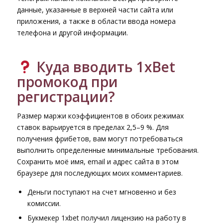
данные, указанные в верхней части сайта или
приложения, а также в области ввода номера
телефона и другой информации.
Куда вводить 1xBet
промокод при
регистрации?
Размер маржи коэффициентов в обоих режимах
ставок варьируется в пределах 2,5–9 %. Для
получения фрибетов, вам могут потребоваться
выполнить определенные минимальные требования.
Сохранить моё имя, email и адрес сайта в этом
браузере для последующих моих комментариев.
Деньги поступают на счет мгновенно и без
комиссии.
Букмекер 1xbet получил лицензию на работу в