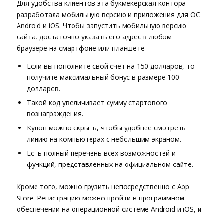
Для удобства клиентов эта букмекерская контора
разработала мобильную версию и приложения для ОС
Android и iOS. Чтобы запустить мобильную версию
сайта, достаточно указать его адрес в любом
браузере на смартфоне или планшете.
Если вы пополните свой счет на 150 долларов, то
получите максимальный бонус в размере 100
долларов.
Такой код увеличивает сумму стартового
вознаграждения.
Купон можно скрыть, чтобы удобнее смотреть
линию на компьютерах с небольшим экраном.
Есть полный перечень всех возможностей и
функций, представленных на официальном сайте.
Кроме того, можно грузить непосредственно с App
Store. Регистрацию можно пройти в программном
обеспечении на операционной системе Android и iOS, и