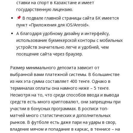
ставки на спорт в Казахстане и имеет
государственную лицензию.
В подвале главной страницы сайта БК имеется
пункт «Приложения для iOS/Anroid».
А благодаря удобному дизайну и интерфейсу,
использование букмекерской конторы с мобильных
устройств значительно легче и удобней, чем
посещение сайта через браузер.
Размер минимального депозита зависит от
выбранной вами платежной системы. В большинстве
из них эта сумма составляет 400 тенге. Однако в
терминалах оплаты она намного ниже – 5 тенге.
Несмотря на то, что среди способов ввода и вывода
средств есть много криптовалют, они запрещены при
участии в бонусных программах. В росписи топ-
матчей много статистических и дополнительных
рынков. В футболе есть даже пари на удары в свор,
владение мячом и попадание в каркас, в теннисе – на