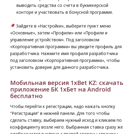
выводить средства со счета в букмекерской
конторе и участвовать в бонусной программе.
Зайдите в «Настройки», выберите пункт меню
«Основные», затем «Профили» или «Профили и
управление устройством». Под заголовком
«Корпоративная программа» вы увидите профиль для
разработчика. Нажмите имя профиля разработчика
под заголовком «Корпоративная программа», чтобы
установить доверие для данного разработчика.
Мобильная версия 1xBet KZ: скачать
приложение БК 1хБет на Android
бесплатно
Чтобы перейти к регистрации, надо нажать кнопку
“Регистрация” в нижней панели. Для того чтобы
сделать ставку, выбираем нужный исход и кликаем по
коэффициенту возле него. Выбранная ставка сразу же
отображается в купоне с правой стороны страницы.