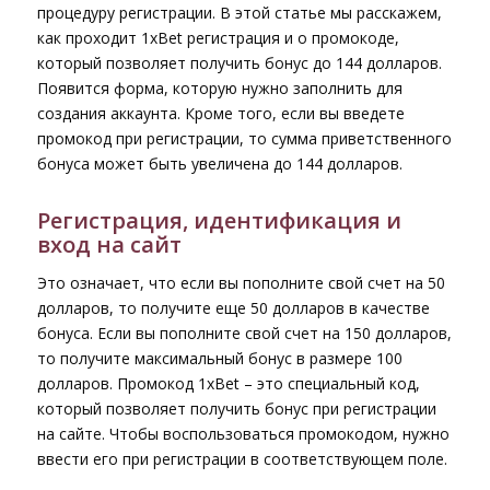
процедуру регистрации. В этой статье мы расскажем,
как проходит 1xBet регистрация и о промокоде,
который позволяет получить бонус до 144 долларов.
Появится форма, которую нужно заполнить для
создания аккаунта. Кроме того, если вы введете
промокод при регистрации, то сумма приветственного
бонуса может быть увеличена до 144 долларов.
Регистрация, идентификация и
вход на сайт
Это означает, что если вы пополните свой счет на 50
долларов, то получите еще 50 долларов в качестве
бонуса. Если вы пополните свой счет на 150 долларов,
то получите максимальный бонус в размере 100
долларов. Промокод 1xBet – это специальный код,
который позволяет получить бонус при регистрации
на сайте. Чтобы воспользоваться промокодом, нужно
ввести его при регистрации в соответствующем поле.