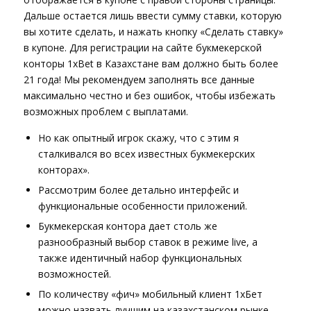
Дальше остается лишь ввести сумму ставки, которую
вы хотите сделать, и нажать кнопку «Сделать ставку»
в купоне. Для регистрации на сайте букмекерской
конторы 1xBet в Казахстане вам должно быть более
21 года! Мы рекомендуем заполнять все данные
максимально честно и без ошибок, чтобы избежать
возможных проблем с выплатами.
Но как опытный игрок скажу, что с этим я
сталкивался во всех известных букмекерских
конторах».
Рассмотрим более детально интерфейс и
функциональные особенности приложений.
Букмекерская контора дает столь же
разнообразный выбор ставок в режиме live, а
также идентичный набор функциональных
возможностей.
По количеству «фич» мобильный клиент 1хБет
можно назвать лучшим на казахстанском рынке.