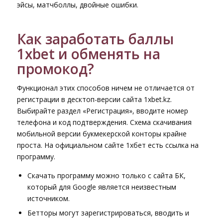
эйсы, матчболлы, двойные ошибки.
Как заработать баллы
1xbet и обменять на
промокод?
Функционал этих способов ничем не отличается от
регистрации в десктоп-версии сайта 1xbet.kz.
Выбирайте раздел «Регистрация», вводите номер
телефона и код подтверждения. Схема скачивания
мобильной версии букмекерской конторы крайне
проста. На официальном сайте 1хбет есть ссылка на
программу.
Скачать программу можно только с сайта БК,
который для Google является неизвестным
источником.
Бетторы могут зарегистрироваться, вводить и