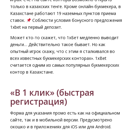
только в казахских тенге. Кроме онлайн-букмекера, в
Казахстане работают 19 наземных пунктов приема
ставок.
Соблюсти условия бонусного предложения
1xbet на первый депозит.
Может кто-то скажет, что 1хБет медленно выводит
деньги… Действительно такое бывает. Но как
опытный игрок скажу, что с этим я сталкивался во
всех известных букмекерских конторах». 1xBet
считается одним из самых популярных букмекерских
контор в Казахстане.
«В 1 клик» (быстрая
регистрация)
Форма для указания промо есть как на официальном
сайте, так и в мобильной версии. Предусмотрено
окошко и в приложениях для iOS или для Android.