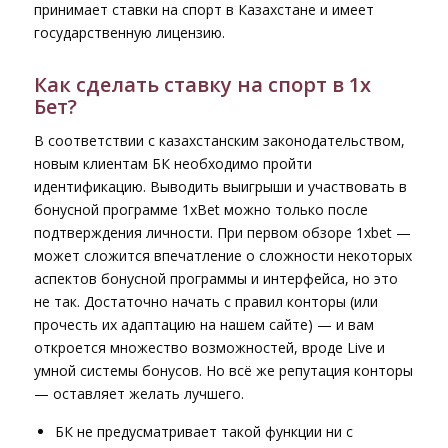
принимает ставки на спорт в Казахстане и имеет
государственную лицензию.
Как сделать ставку на спорт в 1х
Бет?
В соответствии с казахстанским законодательством,
новым клиентам БК необходимо пройти
идентификацию. Выводить выигрыши и участвовать в
бонусной программе 1xBet можно только после
подтверждения личности. При первом обзоре 1xbet —
может сложится впечатление о сложности некоторых
аспектов бонусной программы и интерфейса, но это
не так. Достаточно начать с правил конторы (или
прочесть их адаптацию на нашем сайте) — и вам
откроется множество возможностей, вроде Live и
умной системы бонусов. Но всё же репутация конторы
— оставляет желать лучшего.
БК не предусматривает такой функции ни с