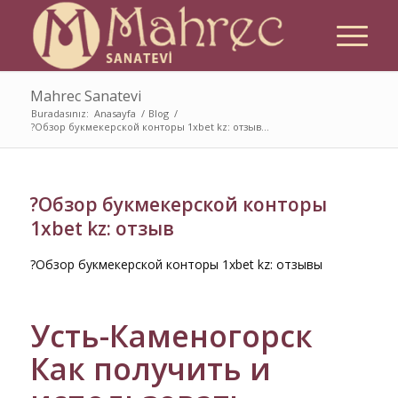
Mahrec Sanatevi
Buradasınız:
Anasayfa
/
Blog
/
?Обзор букмекерской конторы 1xbet kz: отзыв...
?Обзор букмекерской конторы
1xbet kz: отзыв
?Обзор букмекерской конторы 1xbet kz: отзывы
Усть-Каменогорск
Как получить и