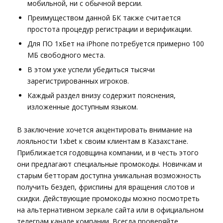
мобильной, ни с обычной версии.
Преимуществом данной БК также считается
простота процедур регистрации и верификации.
Для ПО 1xБет на iPhone потребуется примерно 100
МБ свободного места.
В этом уже успели убедиться тысячи
зарегистрированных игроков.
Каждый раздел внизу содержит пояснения,
изложенные доступным языком.
В заключение хочется акцентировать внимание на
лояльности 1xbet к своим клиентам в Казахстане.
Приближается годовщина компании, и в честь этого
они предлагают специальные промокоды. Новичкам и
старым бетторам доступна уникальная возможность
получить бездеп, фриспины для вращения слотов и
скидки. Действующие промокоды можно посмотреть
на альтернативном зеркале сайта или в официальном
телеграм канале компании. Всегда проверяйте