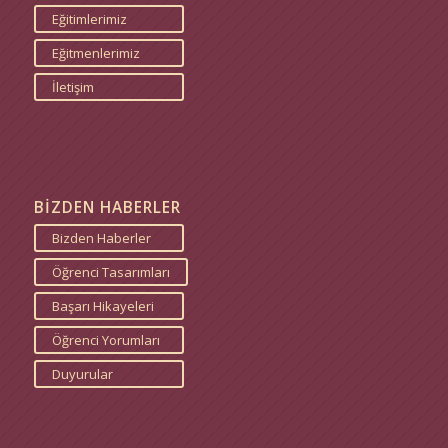
Eğitimlerimiz
Eğitmenlerimiz
İletişim
BİZDEN HABERLER
Bizden Haberler
Öğrenci Tasarımları
Başarı Hikayeleri
Öğrenci Yorumları
Duyurular