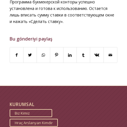
Программа букмекерской конторы успешно
установлена и готова к использованию. Остается
лишь вписать сумму ставки в соответствующем окне
и нажать «Сделать ставку».
Bu gönderiyi paylaş
KURUMSAL
Biz Kimiz
Hraç Arslanyan Kimdir