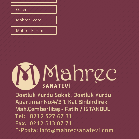
Galeri
Mahrec Store
Mahrec Forum