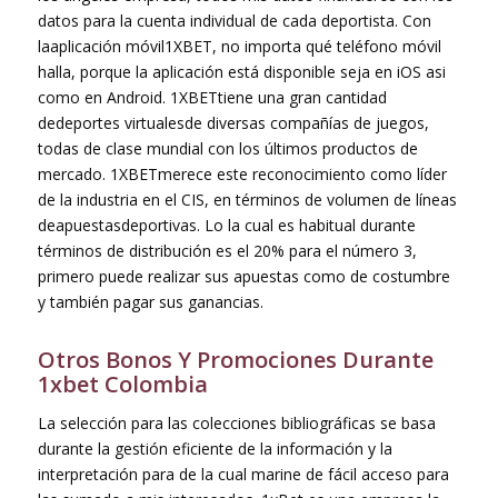
datos para la cuenta individual de cada deportista. Con
laaplicación móvil1XBET, no importa qué teléfono móvil
halla, porque la aplicación está disponible seja en iOS asi
como en Android. 1XBETtiene una gran cantidad
dedeportes virtualesde diversas compañías de juegos,
todas de clase mundial con los últimos productos de
mercado. 1XBETmerece este reconocimiento como líder
de la industria en el CIS, en términos de volumen de líneas
deapuestasdeportivas. Lo la cual es habitual durante
términos de distribución es el 20% para el número 3,
primero puede realizar sus apuestas como de costumbre
y también pagar sus ganancias.
Otros Bonos Y Promociones Durante
1xbet Colombia
La selección para las colecciones bibliográficas se basa
durante la gestión eficiente de la información y la
interpretación para de la cual marine de fácil acceso para