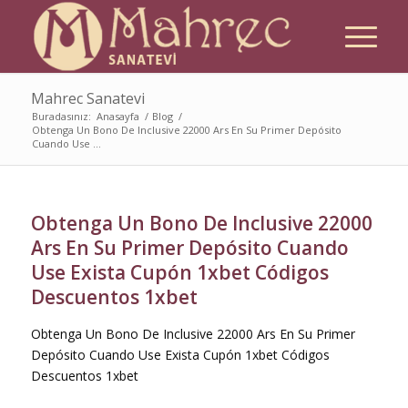
Mahrec Sanatevi
Buradasınız:
Anasayfa
/
Blog
/
Obtenga Un Bono De Inclusive 22000 Ars En Su Primer Depósito
Cuando Use ...
Obtenga Un Bono De Inclusive 22000
Ars En Su Primer Depósito Cuando
Use Exista Cupón 1xbet Códigos
Descuentos 1xbet
Obtenga Un Bono De Inclusive 22000 Ars En Su Primer
Depósito Cuando Use Exista Cupón 1xbet Códigos
Descuentos 1xbet