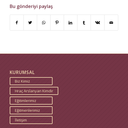
Bu gönderiyi paylaş
KURUMSAL
Biz Kimiz
Hraç Arslanyan Kimdir
Eğitimlerimiz
Eğitmenlerimiz
İletişim