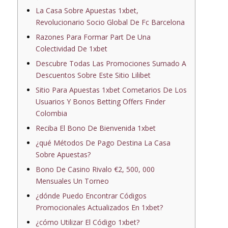
La Casa Sobre Apuestas 1xbet,
Revolucionario Socio Global De Fc Barcelona
Razones Para Formar Part De Una
Colectividad De 1xbet
Descubre Todas Las Promociones Sumado A
Descuentos Sobre Este Sitio Lilibet
Sitio Para Apuestas 1xbet Cometarios De Los
Usuarios Y Bonos Betting Offers Finder
Colombia
Reciba El Bono De Bienvenida 1xbet
¿qué Métodos De Pago Destina La Casa
Sobre Apuestas?
Bono De Casino Rivalo €2, 500, 000
Mensuales Un Torneo
¿dónde Puedo Encontrar Códigos
Promocionales Actualizados En 1xbet?
¿cómo Utilizar El Código 1xbet?