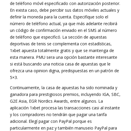
de teléfono móvil especificado con autorización posterior.
En exista caso, debe percibir sus datos móviles actuales y
definir la moneda para la cuenta. Especifique solo el
número de teléfono actual, ya que más adelante recibirá
un código de confirmación enviado en el SMS al número
de teléfono que especificó. La sección de apuestas
deportivas de tenis se complementa con estadísticas,
1xbet apuesta totalmente gratis y que se mantenga de
esta manera. PMU sera una opción bastante interesante
si está buscando una noticia casa de apuestas que le
ofrezca una opinion digna, predispuestas en un patrón de
5×3.
Continuamente, la casa de apuestas ha sido nominada y
ganadora para prestigiosos premios, incluyendo IGA, SBC,
G2E Asia, EGR Nordics Awards, entre algunos. La
aplicación 1xbet procesa las transacciones casi al instante
y los compradores no tendrán que pagar una tarifa
adicional. Elegí pagar con PayPal porque es
particularmente en paz y también manuseio PayPal para