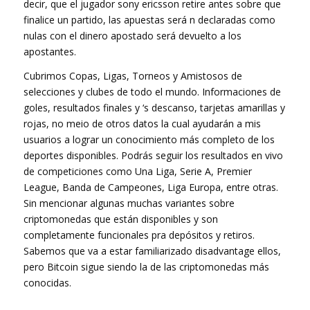
decir, que el jugador sony ericsson retire antes sobre que
finalice un partido, las apuestas será n declaradas como
nulas con el dinero apostado será devuelto a los
apostantes.
Cubrimos Copas, Ligas, Torneos y Amistosos de
selecciones y clubes de todo el mundo. Informaciones de
goles, resultados finales y ‘s descanso, tarjetas amarillas y
rojas, no meio de otros datos la cual ayudarán a mis
usuarios a lograr un conocimiento más completo de los
deportes disponibles. Podrás seguir los resultados en vivo
de competiciones como Una Liga, Serie A, Premier
League, Banda de Campeones, Liga Europa, entre otras.
Sin mencionar algunas muchas variantes sobre
criptomonedas que están disponibles y son
completamente funcionales pra depósitos y retiros.
Sabemos que va a estar familiarizado disadvantage ellos,
pero Bitcoin sigue siendo la de las criptomonedas más
conocidas.