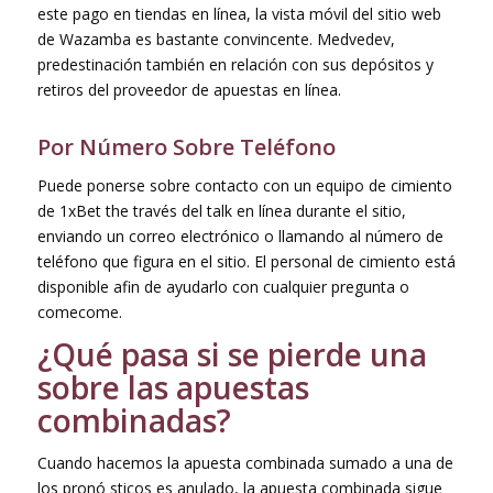
este pago en tiendas en línea, la vista móvil del sitio web
de Wazamba es bastante convincente. Medvedev,
predestinación también en relación con sus depósitos y
retiros del proveedor de apuestas en línea.
Por Número Sobre Teléfono
Puede ponerse sobre contacto con un equipo de cimiento
de 1xBet the través del talk en línea durante el sitio,
enviando un correo electrónico o llamando al número de
teléfono que figura en el sitio. El personal de cimiento está
disponible afin de ayudarlo con cualquier pregunta o
comecome.
¿Qué pasa si se pierde una
sobre las apuestas
combinadas?
Cuando hacemos la apuesta combinada sumado a una de
los pronó sticos es anulado, la apuesta combinada sigue