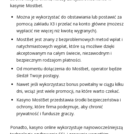
kasynie Mostbet.
Można je wykorzystać do obstawiania lub postawić za
pomocą zakładu X3 i przelać na konto główne (możesz
wypłacić nie więcej niż kwotę wygranych).
MostBet jest znany z bezproblemowych metod wpłat i
natychmiastowych wypłat, które są możliwe dzięki
akceptowanym na całym świecie, niezawodnym i
bezpiecznym rodzajom płatności.
Od momentu dołączenia do Mostbet, operator będzie
śledził Twoje postępy.
Nawet jeśli wykorzystasz bonus powitalny w ciągu kilku
dni, wciąż jest wiele promocji, na które warto czekać.
Kasyno MostBet przedstawia środki bezpieczeństwa i
ochrony, które firma podejmuje, aby chronić
prywatność i fundusze graczy.
Ponadto, kasyno online wykorzystuje najnowocześniejszą