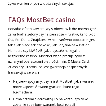
żywo wymienionych w oddzielnych sekcjach.
FAQs MostBet casino
Ponadto oferta zawiera gry stołowe, w które można grać
za wirtualne żetony czy na pieniądze – ruletka, keno, Xoc
Dia, PocDeng. Znajdziesz w nim zarówno popularne gry,
takie jak blackjack czy kości, jak i oryginalne – Bet on
Numbers czy LiW 5\48. Jak przystało na legalne,
bezpieczne kasyno, MostBet współpracuje tylko z
uznanymi operatorami płatności, m.in. Z MasterCard,
ZCash czy Litecoin, co jest gwarancją bezpiecznych
transakcji w serwisie.
Najpierw spójrzmy, czym jest Mostbet, jakie warunki
może zapewnić swoim graczom biuro tego
bukmachera.
Firma przekaże darowiznę FS na konto, gdy tylko
zostanie spełniony warunek ilości rotacji.