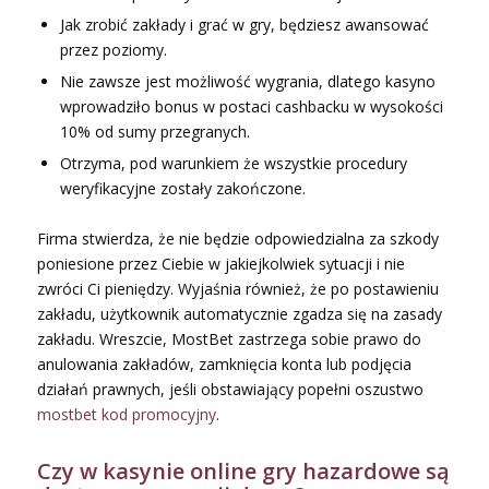
Jak zrobić zakłady i grać w gry, będziesz awansować
przez poziomy.
Nie zawsze jest możliwość wygrania, dlatego kasyno
wprowadziło bonus w postaci cashbacku w wysokości
10% od sumy przegranych.
Otrzyma, pod warunkiem że wszystkie procedury
weryfikacyjne zostały zakończone.
Firma stwierdza, że nie będzie odpowiedzialna za szkody
poniesione przez Ciebie w jakiejkolwiek sytuacji i nie
zwróci Ci pieniędzy. Wyjaśnia również, że po postawieniu
zakładu, użytkownik automatycznie zgadza się na zasady
zakładu. Wreszcie, MostBet zastrzega sobie prawo do
anulowania zakładów, zamknięcia konta lub podjęcia
działań prawnych, jeśli obstawiający popełni oszustwo
mostbet kod promocyjny
.
Czy w kasynie online gry hazardowe są