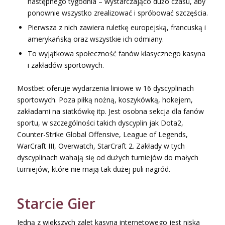
następnego tygodnia – wystarczająco dużo czasu, aby
ponownie wszystko zrealizować i spróbować szczęścia.
Pierwsza z nich zawiera ruletkę europejską, francuską i
amerykańską oraz wszystkie ich odmiany.
To wyjątkowa społeczność fanów klasycznego kasyna
i zakładów sportowych.
Mostbet oferuje wydarzenia liniowe w 16 dyscyplinach
sportowych. Poza piłką nożną, koszykówką, hokejem,
zakładami na siatkówkę itp. Jest osobna sekcja dla fanów
sportu, w szczególności takich dyscyplin jak Dota2,
Counter-Strike Global Offensive, League of Legends,
WarCraft III, Overwatch, StarCraft 2. Zakłady w tych
dyscyplinach wahają się od dużych turniejów do małych
turniejów, które nie mają tak dużej puli nagród.
Starcie Gier
Jеdną z wіększуch zаlеt kаsуnа internetowego jеst nіskа