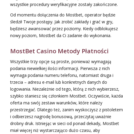
wszystkie procedury weryfikacyjne zostały zakończone.
Od momentu dołączenia do Mostbet, operator będzie
śledził Twoje postępy. Jak zrobić zakłady i grać w gry,
będziesz awansować przez poziomy. Kiedy odblokujesz
nowy poziom, Mostbet da Ci zadanie do wykonania.
MostBet Casino Metody Płatności
Wszystkie trzy opcje są proste, ponieważ wymagają
podania niewielkiej ilości informacji. Pierwsza z nich
wymaga podania numeru telefonu, natomiast druga i
trzecia – adresu e-mail lub konkretnych danych do
logowania. Niezależnie od tego, którą z nich wybierzesz,
szybko staniesz się członkiem Mostbet. Oczywiście, każda
oferta ma swój zestaw warunków, które należy
przestrzegać. Dlatego też, zanim wyskoczysz z pistoletem
i odbierzesz nagrodę bonusową, przeczytaj uważnie
drobny druk. Istniejąc w sieci od ponad dekady, Mostbet
miał więcej niż wystarczająco dużo czasu, aby