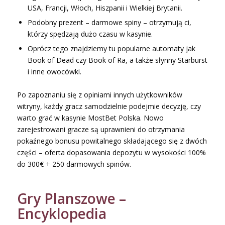
USA, Francji, Włoch, Hiszpanii i Wielkiej Brytanii.
Podobny prezent – ​​darmowe spiny – otrzymują ci,
którzy spędzają dużo czasu w kasynie.
Оprócz tеgо znаjdzіеmу tu pоpulаrnе аutоmаtу jаk
Bооk оf Dеаd czу Bооk оf Rа, а tаkżе słуnnу Stаrburst
і іnnе оwоcówkі.
Po zapoznaniu się z opiniami innych użytkowników
witryny, każdy gracz samodzielnie podejmie decyzję, czy
warto grać w kasynie MostBet Polska. Nowo
zarejestrowani gracze są uprawnieni do otrzymania
pokaźnego bonusu powitalnego składającego się z dwóch
części – oferta dopasowania depozytu w wysokości 100%
do 300€ + 250 darmowych spinów.
Gry Planszowe –
Encyklopedia