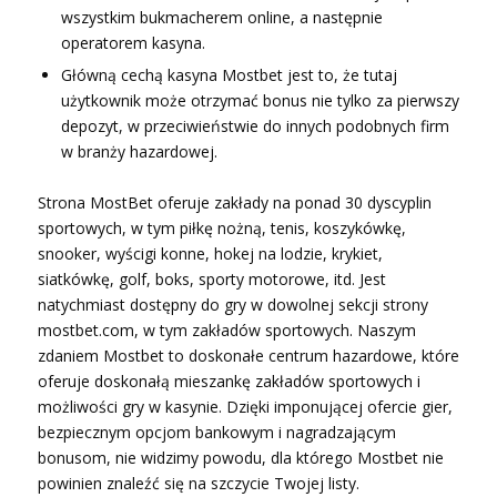
wszystkim bukmacherem online, a następnie
operatorem kasyna.
Główną cechą kasyna Mostbet jest to, że tutaj
użytkownik może otrzymać bonus nie tylko za pierwszy
depozyt, w przeciwieństwie do innych podobnych firm
w branży hazardowej.
Strona MostBet oferuje zakłady na ponad 30 dyscyplin
sportowych, w tym piłkę nożną, tenis, koszykówkę,
snooker, wyścigi konne, hokej na lodzie, krykiet,
siatkówkę, golf, boks, sporty motorowe, itd. Jest
natychmiast dostępny do gry w dowolnej sekcji strony
mostbet.com, w tym zakładów sportowych. Naszym
zdaniem Mostbet to doskonałe centrum hazardowe, które
oferuje doskonałą mieszankę zakładów sportowych i
możliwości gry w kasynie. Dzięki imponującej ofercie gier,
bezpiecznym opcjom bankowym i nagradzającym
bonusom, nie widzimy powodu, dla którego Mostbet nie
powinien znaleźć się na szczycie Twojej listy.