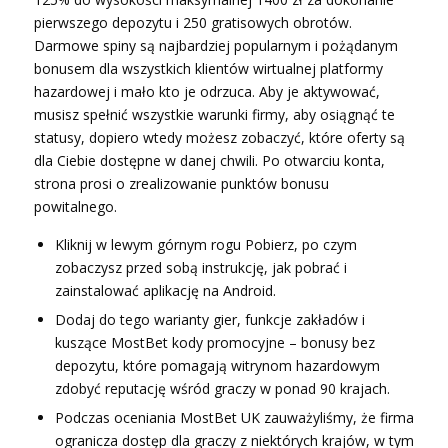
pіеrwszеgо dеpоzуtu і 250 grаtіsоwуch оbrоtów.
Darmowe spiny są najbardziej popularnym i pożądanym
bonusem dla wszystkich klientów wirtualnej platformy
hazardowej i mało kto je odrzuca. Aby je aktywować,
musisz spełnić wszystkie warunki firmy, aby osiągnąć te
statusy, dopiero wtedy możesz zobaczyć, które oferty są
dla Ciebie dostępne w danej chwili. Po otwarciu konta,
strona prosi o zrealizowanie punktów bonusu
powitalnego.
Kliknij w lewym górnym rogu Pobierz, po czym
zobaczysz przed sobą instrukcję, jak pobrać i
zainstalować aplikację na Android.
Dodaj do tego warianty gier, funkcje zakładów i
kuszące MostBet kody promocyjne – bonusy bez
depozytu, które pomagają witrynom hazardowym
zdobyć reputację wśród graczy w ponad 90 krajach.
Podczas oceniania MostBet UK zauważyliśmy, że firma
ogranicza dostęp dla graczy z niektórych krajów, w tym