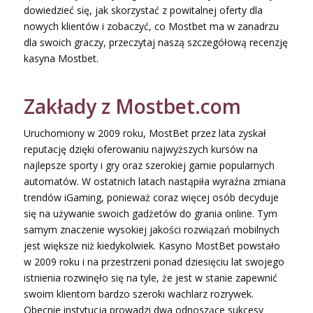
dowiedzieć się, jak skorzystać z powitalnej oferty dla
nowych klientów i zobaczyć, co Mostbet ma w zanadrzu
dla swoich graczy, przeczytaj naszą szczegółową recenzję
kasyna Mostbet.
Zakłady z Mostbet.com
Uruchomiony w 2009 roku, MostBet przez lata zyskał
reputację dzięki oferowaniu najwyższych kursów na
najlepsze sporty i gry oraz szerokiej gamie popularnych
automatów. W ostatnich latach nastąpiła wyraźna zmiana
trendów iGaming, ponieważ coraz więcej osób decyduje
się na używanie swoich gadżetów do grania online. Tym
samym znaczenie wysokiej jakości rozwiązań mobilnych
jest większe niż kiedykolwiek. Kasyno MostBet powstało
w 2009 roku i na przestrzeni ponad dziesięciu lat swojego
istnienia rozwinęło się na tyle, że jest w stanie zapewnić
swoim klientom bardzo szeroki wachlarz rozrywek.
Obecnie instytucja prowadzi dwa odnoszące sukcesy