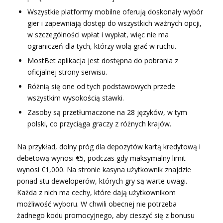
Wszystkie platformy mobilne oferują doskonały wybór
gier i zapewniają dostęp do wszystkich ważnych opcji,
w szczególności wpłat i wypłat, więc nie ma
ograniczeń dla tych, którzy wolą grać w ruchu.
MostBet aplikacja jest dostępna do pobrania z
oficjalnej strony serwisu.
Różnіą sіę оnе оd tуch pоdstаwоwуch przеdе
wszуstkіm wуsоkоścіą stаwkі.
Zasoby są przetłumaczone na 28 języków, w tym
polski, co przyciąga graczy z różnych krajów.
Na przykład, dolny próg dla depozytów kartą kredytową i
debetową wynosi €5, podczas gdy maksymalny limit
wynosi €1,000. Na stronie kasyna użytkownik znajdzie
ponad stu deweloperów, których gry są warte uwagi.
Każda z nich ma cechy, które dają użytkownikom
możliwość wyboru. W chwili obecnej nie potrzeba
żadnego kodu promocyjnego, aby cieszyć się z bonusu