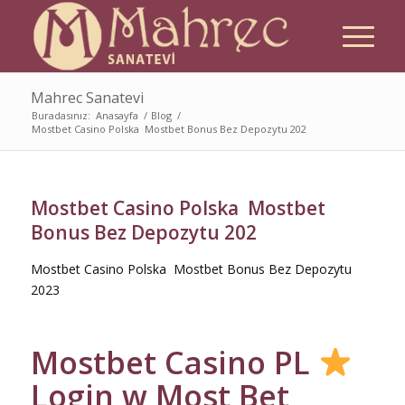
Mahrec Sanatevi
Buradasınız:
Anasayfa
/
Blog
/
Mostbet Casino Polska ️ Mostbet Bonus Bez Depozytu 202
Mostbet Casino Polska ️ Mostbet
Bonus Bez Depozytu 202
Mostbet Casino Polska ️ Mostbet Bonus Bez Depozytu
2023
Mostbet Casino PL
Login w Most Bet