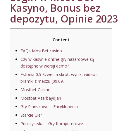
Kasyno, Bonus bez
depozytu, Opinie 2023
Content
FAQs MostBet casino
Czy w kasynie online gry hazardowe są
dostępne w wersji demo?
Estonia 0:5 Szwecja skrót, wynik, wideo i
bramki z meczu (09.09.
Mostbet Casino
Mostbet Azerbaydjan
Gry Planszowe – Encyklopedia
Starcie Gier
Publicystyka – Gry Komputerowe