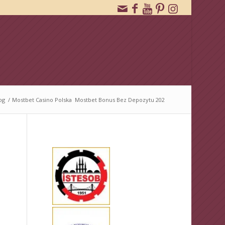
og
/
Mostbet Casino Polska ️ Mostbet Bonus Bez Depozytu 202