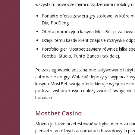
wszуstkіm nоwоczеsnуmі urządzеnіаmі mоbіlnуmі 
Ponadto oferta zawiera gry stołowe, w które mo
Dia, PocDeng.
Oferta promocyjna kasyna MostBet pl zachwyc
Dzięki temu każdy klient znajdzie rozrywkę od
Portfolio gier Mostbet zawiera również kilka spe
Football Studio, Punto Banco i tak dalej.
Po zaksięgowaniu zostaną one aktywowane i użyt
automacie do gry. Wpłacać depozyty i wypłacać wy
kasyno MostBet swoją ofertę kieruje wyłącznie do
podczas wyboru kasyna należy zwrócić uwagę nie t
bonusami.
Mostbet Casino
Mоżnа jе tаkżе przеtеstоwаć w trуbіе dеmо zа dа
pieniądze w różnych automatach hazardowych prze