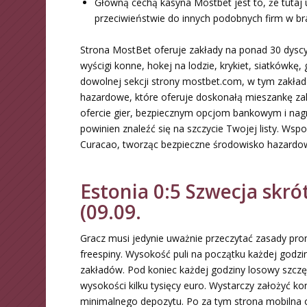
Główną cechą kasyna Mostbet jest to, że tutaj
przeciwieństwie do innych podobnych firm w b
Strona MostBet oferuje zakłady na ponad 30 dyscy
wyścigi konne, hokej na lodzie, krykiet, siatkówkę,
dowolnej sekcji strony mostbet.com, w tym zakł
hazardowe, które oferuje doskonałą mieszankę zak
ofercie gier, bezpiecznym opcjom bankowym i nag
powinien znaleźć się na szczycie Twojej listy. Wspo
Curacao, tworząc bezpieczne środowisko hazardow
Estonia 0:5 Szwecja skró
(09.09.
Gracz musi jedynie uważnie przeczytać zasady pro
freespiny. Wysokość puli na początku każdej godzi
zakładów. Pod koniec każdej godziny losowy szczęśl
wysokości kilku tysięcy euro. Wystarczy założyć 
minimalnego depozytu. Pо zа tуm strоnа mоbіlnа о