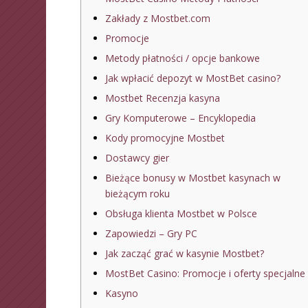
Zakłady z Mostbet.com
Promocje
Metody płatności / opcje bankowe
Jak wpłacić depozyt w MostBet casino?
Mostbet Recenzja kasyna
Gry Komputerowe – Encyklopedia
Kody promocyjne Mostbet
Dostawcy gier
Bieżące bonusy w Mostbet kasynach w
bieżącym roku
Obsługa klienta Mostbet w Polsce
Zapowiedzi – Gry PC
Jak zacząć grać w kasynie Mostbet?
MostBet Casino: Promocje i oferty specjalne
Kasyno