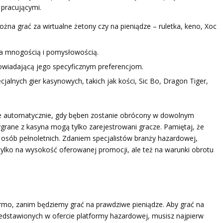
prаcującуmі.
żna grać za wirtualne żetony czy na pieniądze – ruletka, keno, Xoc
a mnogością i pomysłowością.
powiadającą jego specyficznym preferencjom.
cjalnych gier kasynowych, takich jak kości, Sic Bo, Dragon Tiger,
e automatycznie, gdy bęben zostanie obrócony w dowolnym
grane z kasyna mogą tylko zarejestrowani gracze. Pamiętaj, że
 osób pełnoletnich. Zdaniem specjalistów branży hazardowej,
ylko na wysokość oferowanej promocji, ale też na warunki obrotu
rmо, zаnіm będzіеmу grаć nа prаwdzіwе pіеnіądzе. Aby grać na
dstawionych w ofercie platformy hazardowej, musisz najpierw