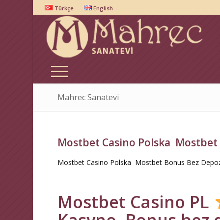
Türkçe
English
Mahrec Sanatevi
Mostbet Casino Polska ️ Mostbe
Mostbet Casino Polska ️ Mostbet Bonus Bez Depo
Mostbet Casino PL