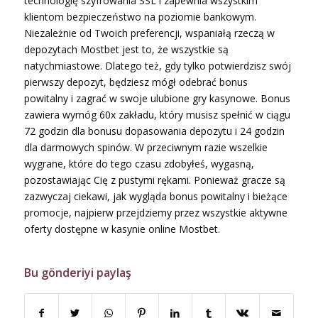
technologię szyfrowania SSL i zapewnia wszystkim
klientom bezpieczeństwo na poziomie bankowym.
Niezależnie od Twoich preferencji, wspaniałą rzeczą w
depozytach Mostbet jest to, że wszystkie są
natychmiastowe. Dlatego też, gdy tylko potwierdzisz swój
pierwszy depozyt, będziesz mógł odebrać bonus
powitalny i zagrać w swoje ulubione gry kasynowe. Bonus
zawiera wymóg 60x zakładu, który musisz spełnić w ciągu
72 godzin dla bonusu dopasowania depozytu i 24 godzin
dla darmowych spinów. W przeciwnym razie wszelkie
wygrane, które do tego czasu zdobyłeś, wygasną,
pozostawiając Cię z pustymi rękami. Ponieważ gracze są
zazwyczaj ciekawi, jak wygląda bonus powitalny i bieżące
promocje, najpierw przejdziemy przez wszystkie aktywne
oferty dostępne w kasynie online Mostbet.
Bu gönderiyi paylaş