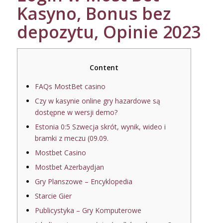
Kasyno, Bonus bez
depozytu, Opinie 2023
Content
FAQs MostBet casino
Czy w kasynie online gry hazardowe są
dostępne w wersji demo?
Estonia 0:5 Szwecja skrót, wynik, wideo i
bramki z meczu (09.09.
Mostbet Casino
Mostbet Azerbaydjan
Gry Planszowe – Encyklopedia
Starcie Gier
Publicystyka – Gry Komputerowe