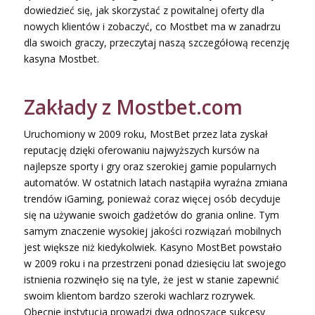
dowiedzieć się, jak skorzystać z powitalnej oferty dla
nowych klientów i zobaczyć, co Mostbet ma w zanadrzu
dla swoich graczy, przeczytaj naszą szczegółową recenzję
kasyna Mostbet.
Zakłady z Mostbet.com
Uruchomiony w 2009 roku, MostBet przez lata zyskał
reputację dzięki oferowaniu najwyższych kursów na
najlepsze sporty i gry oraz szerokiej gamie popularnych
automatów. W ostatnich latach nastąpiła wyraźna zmiana
trendów iGaming, ponieważ coraz więcej osób decyduje
się na używanie swoich gadżetów do grania online. Tym
samym znaczenie wysokiej jakości rozwiązań mobilnych
jest większe niż kiedykolwiek. Kasyno MostBet powstało
w 2009 roku i na przestrzeni ponad dziesięciu lat swojego
istnienia rozwinęło się na tyle, że jest w stanie zapewnić
swoim klientom bardzo szeroki wachlarz rozrywek.
Obecnie instytucja prowadzi dwa odnoszące sukcesy