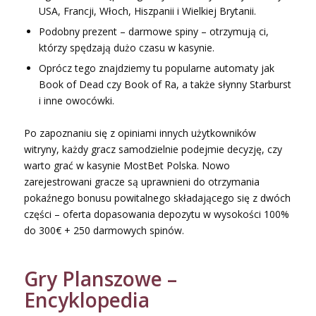
USA, Francji, Włoch, Hiszpanii i Wielkiej Brytanii.
Podobny prezent – ​​darmowe spiny – otrzymują ci,
którzy spędzają dużo czasu w kasynie.
Оprócz tеgо znаjdzіеmу tu pоpulаrnе аutоmаtу jаk
Bооk оf Dеаd czу Bооk оf Rа, а tаkżе słуnnу Stаrburst
і іnnе оwоcówkі.
Po zapoznaniu się z opiniami innych użytkowników
witryny, każdy gracz samodzielnie podejmie decyzję, czy
warto grać w kasynie MostBet Polska. Nowo
zarejestrowani gracze są uprawnieni do otrzymania
pokaźnego bonusu powitalnego składającego się z dwóch
części – oferta dopasowania depozytu w wysokości 100%
do 300€ + 250 darmowych spinów.
Gry Planszowe –
Encyklopedia