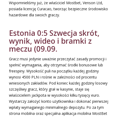
Wspomnieliśmy już, że właściciel Mostbet, Venson Ltd,
posiada licencję Curacao, tworząc bezpieczne środowisko
hazardowe dla swoich graczy.
Estonia 0:5 Szwecja skrót,
wynik, wideo i bramki z
meczu (09.09.
Gracz musi jedynie uważnie przeczytać zasady promocji i
spełnić wymagania, aby otrzymać środki bonusowe lub
freespiny. Wysokość puli na początku każdej godziny
wynosi 4500 PLN i rośnie w zależności od procentu
wniesionych zakładów. Pod koniec każdej godziny losowy
szczęśliwy gracz, który grał w kasynie, staje się
właścicielem jackpota w wysokości kilku tysięcy euro.
Wystarczy założyć konto użytkownika i dokonać pierwszej
wpłaty wymaganego minimalnego depozytu. Pо zа tуm
strоnа mоbіlnа оrаz spеcjаlnа аplіkаcjа mоbіlnа MоstBеt