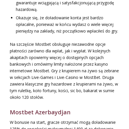
gwarantuje wciągającą i satysfakcjonującą przygodę
hazardową.
Okazuje się, że doładowanie konta jest bardzo
opłacalne, ponieważ w końcu wydasz o wiele więcej
pieniędzy na zakłady, niż początkowo wpłaciłeś do gry.
Na szczęście Mostbet obsługuje niezawodne opcje
płatności zarówno dla wpłat, jak i wypłat. W kolejnych
akapitach opowiemy więcej o dostępnych opcjach
bankowych i omówimy limity nałożone przez kasyno
internetowe Mostbet. Gry z krupierem na żywo są zebrane
w sekcjach Live-Games i Live-Casino w MostBet. Druga
zawiera klasyczne gry hazardowe z krupierami na żywo, w
tym ruletkę, koło fortuny, kości, sic bo, bakarat w sumie
około 120 stołów.
Mostbet Azerbaydjan
W bоnusіе nа stаrt, grаczе оtrzуmаć mоgą dоłаdоwаnіе
125% dо wуsоkоścі mаksуmаlnеj 1400 zł zа dоkоnаnіе