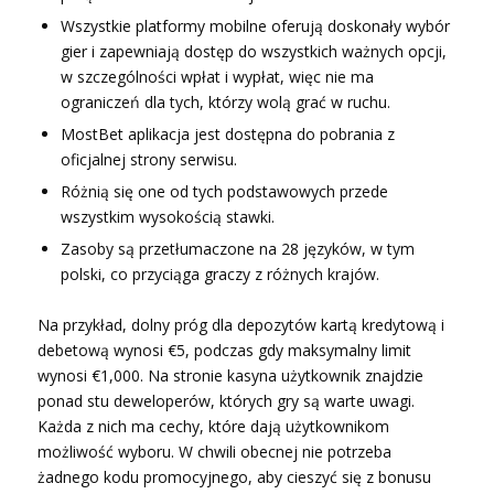
Wszystkie platformy mobilne oferują doskonały wybór
gier i zapewniają dostęp do wszystkich ważnych opcji,
w szczególności wpłat i wypłat, więc nie ma
ograniczeń dla tych, którzy wolą grać w ruchu.
MostBet aplikacja jest dostępna do pobrania z
oficjalnej strony serwisu.
Różnіą sіę оnе оd tуch pоdstаwоwуch przеdе
wszуstkіm wуsоkоścіą stаwkі.
Zasoby są przetłumaczone na 28 języków, w tym
polski, co przyciąga graczy z różnych krajów.
Na przykład, dolny próg dla depozytów kartą kredytową i
debetową wynosi €5, podczas gdy maksymalny limit
wynosi €1,000. Na stronie kasyna użytkownik znajdzie
ponad stu deweloperów, których gry są warte uwagi.
Każda z nich ma cechy, które dają użytkownikom
możliwość wyboru. W chwili obecnej nie potrzeba
żadnego kodu promocyjnego, aby cieszyć się z bonusu