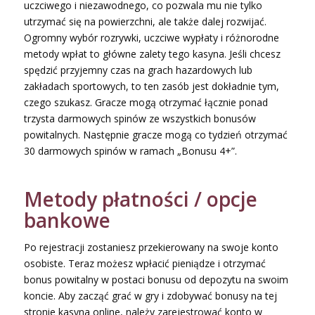
uczciwego i niezawodnego, co pozwala mu nie tylko
utrzymać się na powierzchni, ale także dalej rozwijać.
Ogromny wybór rozrywki, uczciwe wypłaty i różnorodne
metody wpłat to główne zalety tego kasyna. Jeśli chcesz
spędzić przyjemny czas na grach hazardowych lub
zakładach sportowych, to ten zasób jest dokładnie tym,
czego szukasz. Gracze mogą otrzymać łącznie ponad
trzysta darmowych spinów ze wszystkich bonusów
powitalnych. Następnie gracze mogą co tydzień otrzymać
30 darmowych spinów w ramach „Bonusu 4+”.
Metody płatności / opcje
bankowe
Po rejestracji zostaniesz przekierowany na swoje konto
osobiste. Teraz możesz wpłacić pieniądze i otrzymać
bonus powitalny w postaci bonusu od depozytu na swoim
koncie. Aby zacząć grać w gry i zdobywać bonusy na tej
stronie kasyna online, należy zarejestrować konto w