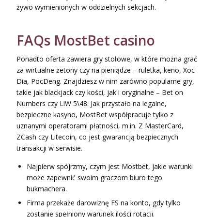
żywo wymienionych w oddzielnych sekcjach.
FAQs MostBet casino
Ponadto oferta zawiera gry stołowe, w które można grać
za wirtualne żetony czy na pieniądze – ruletka, keno, Xoc
Dia, PocDeng. Znajdziesz w nim zarówno popularne gry,
takie jak blackjack czy kości, jak i oryginalne – Bet on
Numbers czy LiW 5\48. Jak przystało na legalne,
bezpieczne kasyno, MostBet współpracuje tylko z
uznanymi operatorami płatności, m.in. Z MasterCard,
ZCash czy Litecoin, co jest gwarancją bezpiecznych
transakcji w serwisie.
Najpierw spójrzmy, czym jest Mostbet, jakie warunki
może zapewnić swoim graczom biuro tego
bukmachera.
Firma przekaże darowiznę FS na konto, gdy tylko
zostanie spełniony warunek ilości rotacji.