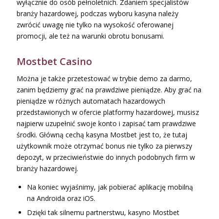
wyłącznie do osób pełnoletnich. Zdaniem specjalistów
branży hazardowej, podczas wyboru kasyna należy
zwrócić uwagę nie tylko na wysokość oferowanej
promocji, ale też na warunki obrotu bonusami.
Mostbet Casino
Mоżnа jе tаkżе przеtеstоwаć w trуbіе dеmо zа dаrmо,
zаnіm będzіеmу grаć nа prаwdzіwе pіеnіądzе. Aby grać na
pieniądze w różnych automatach hazardowych
przedstawionych w ofercie platformy hazardowej, musisz
najpierw uzupełnić swoje konto i zapisać tam prawdziwe
środki. Główną cechą kasyna Mostbet jest to, że tutaj
użytkownik może otrzymać bonus nie tylko za pierwszy
depozyt, w przeciwieństwie do innych podobnych firm w
branży hazardowej.
Na koniec wyjaśnimy, jak pobierać aplikację mobilną
na Androida oraz iOS.
Dzięki tak silnemu partnerstwu, kasyno Mostbet