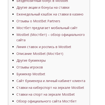
Бездепозитный бонус в Mostbet
Другие акции и бонусы на ставки
Еженедельный кэшбэк на ставки в казино
Отзывы о MostBet Partners
Мостбет предлагает мобильный сайт
Mostbet (Мостбет) – обзор официального
сайта
Линия ставок и роспись в Mostbet
Описание Mostbet (МостБет)
Другие букмекеры
Отзывы игроков
Букмекер Mostbet
Сайт букмекера и личный кабинет клиента
Ставки на киберспорт на зеркале Mostbet
Ставки на спорт на зеркале Mostbet
Обзор официального сайта Мостбет