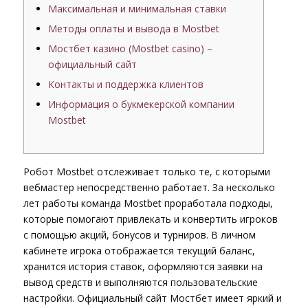
Максимальная и минимальная ставки
Методы оплаты и вывода в Mostbet
Мостбет казино (Mostbet casino) –
официальный сайт
Контакты и поддержка клиентов
Информация о букмекерской компании
Mostbet
Робот Mostbet отслеживает только те, с которыми
вебмастер непосредственно работает. За несколько
лет работы команда Mostbet проработала подходы,
которые помогают привлекать и конвертить игроков
с помощью акций, бонусов и турниров. В личном
кабинете игрока отображается текущий баланс,
хранится история ставок, оформляются заявки на
вывод средств и выполняются пользовательские
настройки. Официальный сайт Мостбет имеет яркий и