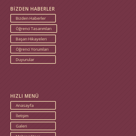
BİZDEN HABERLER
Bizden Haberler
Öğrenci Tasarımları
Başarı Hikayeleri
Öğrenci Yorumları
Duyurular
HIZLI MENÜ
Anasayfa
İletişim
Galeri