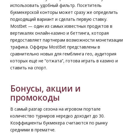
использовать удобный фильтр. Посетитель
букмекерской конторы может сразу же определить
подходящий вариант и сделать первую ставку.
Mostbet — один из самых известных продуктов в
вертикалях онлайн-казино и беттинга, которая
предоставляет партнерам возможности монетизации
трафика. Офферы MostBet представлены в
сравнительно новых для гемблинга гео, аудитория
которых ещё не “отжата”, готова играть в казино и
ставить на спорт.
Бонусы, акции и
промокоды
В самый разгар сезона на игровом портале
количество турниров нередко доходит до 30.
Коэффициенты букмекера считаются по рынку
средними в прематче.