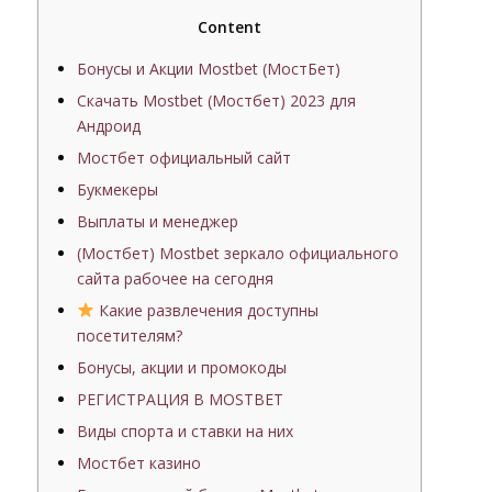
Content
Бонусы и Акции Mostbet (МостБет)
Скачать Mostbet (Мостбет) 2023 для
Андроид
Мостбет официальный сайт
Букмекеры
Выплаты и менеджер
(Мостбет) Mostbet зеркало официального
сайта рабочее на сегодня
Какие развлечения доступны
посетителям?
Бонусы, акции и промокоды
РЕГИСТРАЦИЯ В MOSTBET
Виды спорта и ставки на них
Мостбет казино