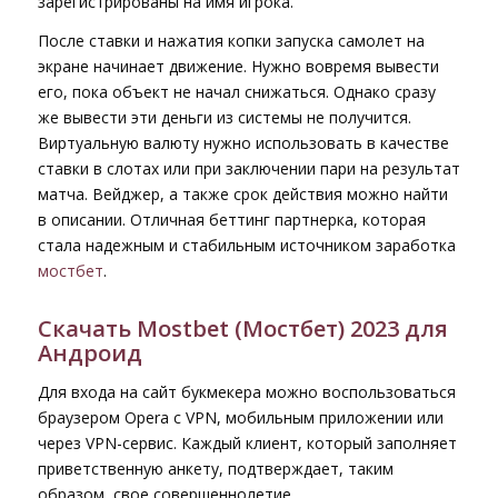
зарегистрированы на имя игрока.
После ставки и нажатия копки запуска самолет на
экране начинает движение. Нужно вовремя вывести
его, пока объект не начал снижаться. Однако сразу
же вывести эти деньги из системы не получится.
Виртуальную валюту нужно использовать в качестве
ставки в слотах или при заключении пари на результат
матча. Вейджер, а также срок действия можно найти
в описании. Отличная беттинг партнерка, которая
стала надежным и стабильным источником заработка
мостбет
.
Скачать Mostbet (Мостбет) 2023 для
Андроид
Для входа на сайт букмекера можно воспользоваться
браузером Opera с VPN, мобильным приложении или
через VPN-сервис. Каждый клиент, который заполняет
приветственную анкету, подтверждает, таким
образом, свое совершеннолетие.