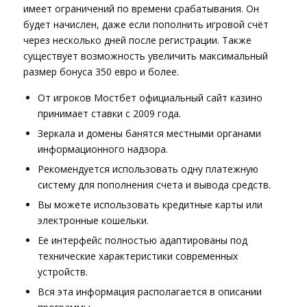
имеет ограничений по времени срабатывания. Он
будет начислен, даже если пополнить игровой счёт
через несколько дней после регистрации. Также
существует возможность увеличить максимальный
размер бонуса 350 евро и более.
От игроков Мостбет официальный сайт казино
принимает ставки с 2009 года.
Зеркала и домены банятся местными органами
информационного надзора.
Рекомендуется использовать одну платежную
систему для пополнения счета и вывода средств.
Вы можете использовать кредитные карты или
электронные кошельки.
Ее интерфейс полностью адаптированы под
технические характеристики современных
устройств.
Вся эта информация располагается в описании