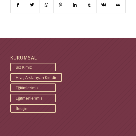
KURUMSAL
Biz Kimiz
Hraç Arslanyan Kimdir
Eğitimlerimiz
Eğitmenlerimiz
İletişim