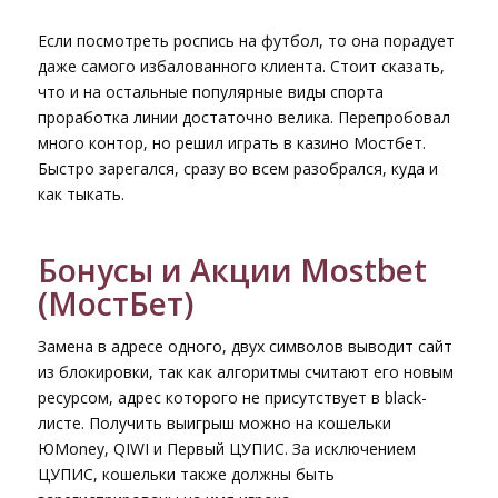
Если посмотреть роспись на футбол, то она порадует
даже самого избалованного клиента. Стоит сказать,
что и на остальные популярные виды спорта
проработка линии достаточно велика. Перепробовал
много контор, но решил играть в казино Мостбет.
Быстро зарегался, сразу во всем разобрался, куда и
как тыкать.
Бонусы и Акции Mostbet
(МостБет)
Замена в адресе одного, двух символов выводит сайт
из блокировки, так как алгоритмы считают его новым
ресурсом, адрес которого не присутствует в black-
листе. Получить выигрыш можно на кошельки
ЮMoney, QIWI и Первый ЦУПИС. За исключением
ЦУПИС, кошельки также должны быть