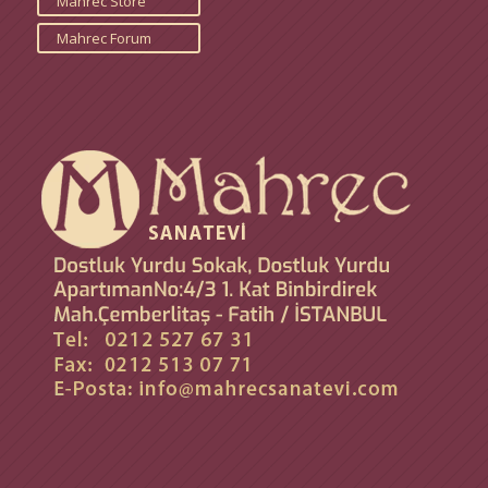
Mahrec Store
Mahrec Forum