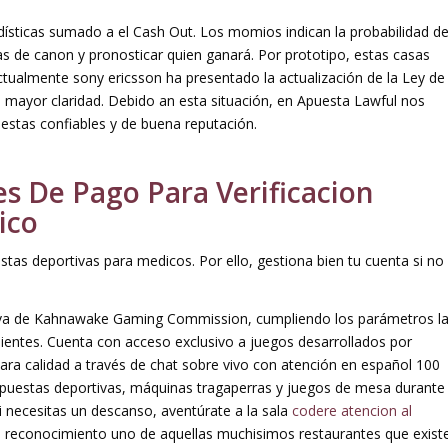
tadísticas sumado a el Cash Out. Los momios indican la probabilidad d
s de canon y pronosticar quien ganará. Por prototipo, estas casas
tualmente sony ericsson ha presentado la actualización de la Ley de
 mayor claridad. Debido an esta situación, en Apuesta Lawful nos
stas confiables y de buena reputación.
es De Pago Para Verificacion
ico
tas deportivas para medicos. Por ello, gestiona bien tu cuenta si no
tiva de Kahnawake Gaming Commission, cumpliendo los parámetros l
clientes. Cuenta con acceso exclusivo a juegos desarrollados por
ara calidad a través de chat sobre vivo con atención en español 100
puestas deportivas, máquinas tragaperras y juegos de mesa durante
 necesitas un descanso, aventúrate a la sala
codere atencion al
 o reconocimiento uno de aquellas muchisimos restaurantes que exist