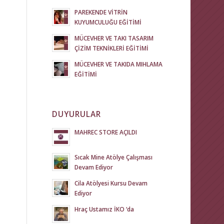
PAREKENDE VİTRİN
KUYUMCULUĞU EĞİTİMİ
MÜCEVHER VE TAKI TASARIM
ÇİZİM TEKNİKLERİ EĞİTİMİ
MÜCEVHER VE TAKIDA MIHLAMA
EĞİTİMİ
DUYURULAR
MAHREC STORE AÇILDI
Sıcak Mine Atölye Çalışması
Devam Ediyor
Cila Atölyesi Kursu Devam
Ediyor
Hraç Ustamız İKO ‘da