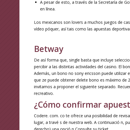
A pesar de esto, a través de la Secretaría de Go
en línea.
Los mexicanos son lovers a muchos juegos de casin
vídeo póquer, así tais como las apuestas deportiva
Betway
De así forma que, single basta que incluye seleccio
percibir a las distintas actividades del casino. El 
Además, un bono no sony ericsson puede utilizar e
que ze puede obtener delete bono es máximo de 2, 
invitamos a proponer el siguiente separado. Recue
recreativo.
¿Cómo confirmar apuest
Codere. com. co te ofrece una posibilidad de revi
lugar, a travé s de nuestra web. A continuació n, p
derecho) una opció n Consulte su ticket.