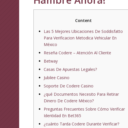
Hambre Ahora!
Content
Las 5 Mejores Ubicaciones De Soddisfatto
Para Verificacion Metodica Vehicular En
México
Reseña Codere – Atención Al Cliente
Betway
Casas De Apuestas Legales?
Jubilee Casino
Soporte De Codere Casino
¿qué Documentos Necesito Para Retirar
Dinero De Codere México?
Preguntas Frecuentes Sobre Cómo Verificar
Identidad En Bet365
¿cuánto Tarda Codere Durante Verificar?