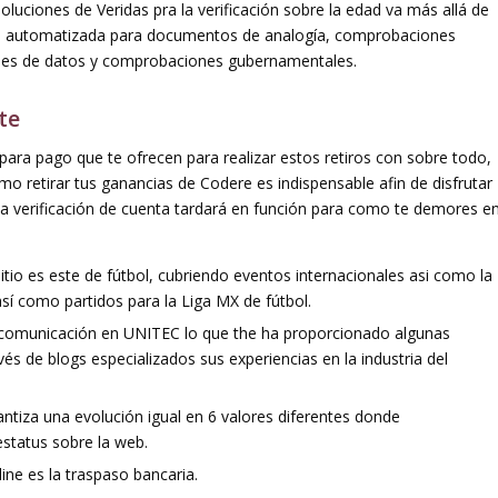
oluciones de Veridas pra la verificación sobre la edad va más allá de
cación automatizada para documentos de analogía, comprobaciones
bases de datos y comprobaciones gubernamentales.
te
ra pago que te ofrecen para realizar estos retiros con sobre todo,
 retirar tus ganancias de Codere es indispensable afin de disfrutar
 La verificación de cuenta tardará en función para como te demores e
tio es este de fútbol, cubriendo eventos internacionales asi como la
sí como partidos para la Liga MX de fútbol.
s comunicación en UNITEC lo que the ha proporcionado algunas
vés de blogs especializados sus experiencias en la industria del
ntiza una evolución igual en 6 valores diferentes donde
status sobre la web.
line es la traspaso bancaria.