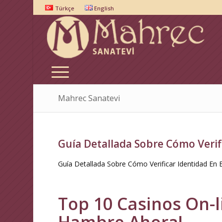
Türkçe
English
Mahrec Sanatevi
Guía Detallada Sobre Cómo Verif
Guía Detallada Sobre Cómo Verificar Identidad En
Top 10 Casinos On-l