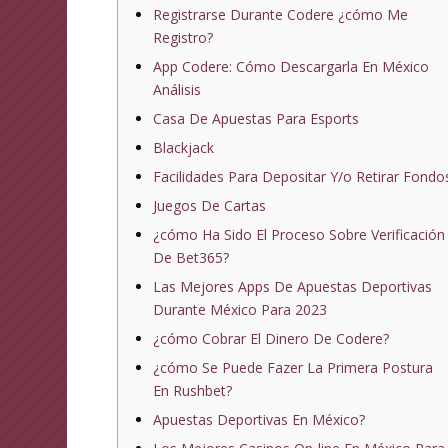
Registrarse Durante Codere ¿cómo Me
Registro?
App Codere: Cómo Descargarla En México
Análisis
Casa De Apuestas Para Esports
Blackjack
Facilidades Para Depositar Y/o Retirar Fondo
Juegos De Cartas
¿cómo Ha Sido El Proceso Sobre Verificación
De Bet365?
Las Mejores Apps De Apuestas Deportivas
Durante México Para 2023
¿cómo Cobrar El Dinero De Codere?
¿cómo Se Puede Fazer La Primera Postura
En Rushbet?
Apuestas Deportivas En México?