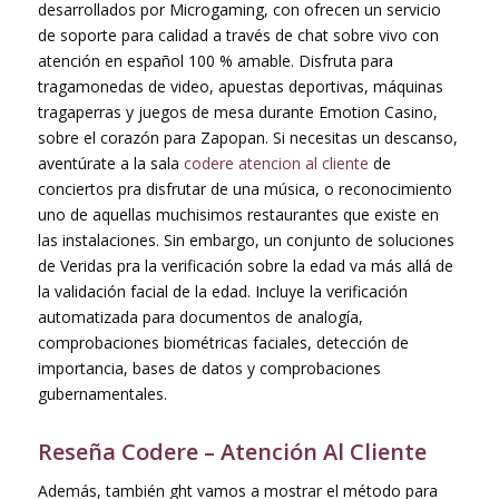
desarrollados por Microgaming, con ofrecen un servicio
de soporte para calidad a través de chat sobre vivo con
atención en español 100 % amable. Disfruta para
tragamonedas de video, apuestas deportivas, máquinas
tragaperras y juegos de mesa durante Emotion Casino,
sobre el corazón para Zapopan. Si necesitas un descanso,
aventúrate a la sala
codere atencion al cliente
de
conciertos pra disfrutar de una música, o reconocimiento
uno de aquellas muchisimos restaurantes que existe en
las instalaciones. Sin embargo, un conjunto de soluciones
de Veridas pra la verificación sobre la edad va más allá de
la validación facial de la edad. Incluye la verificación
automatizada para documentos de analogía,
comprobaciones biométricas faciales, detección de
importancia, bases de datos y comprobaciones
gubernamentales.
Reseña Codere – Atención Al Cliente
Además, también ght vamos a mostrar el método para