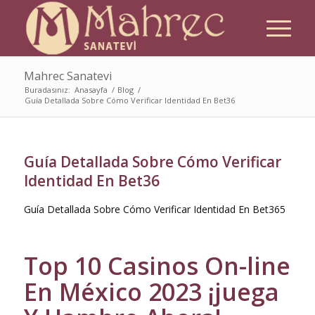
Mahrec Sanatevi
Buradasınız:
Anasayfa
/
Blog
/
Guía Detallada Sobre Cómo Verificar Identidad En Bet36
Guía Detallada Sobre Cómo Verificar
Identidad En Bet36
Guía Detallada Sobre Cómo Verificar Identidad En Bet365
Top 10 Casinos On-line
En México 2023 ¡juega