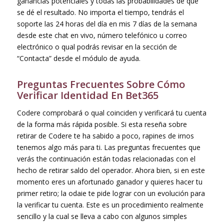
ganancias potenciales y todas las probabilidades de que
se dé el resultado. No importa el tiempo, tendrás el
soporte las 24 horas del día en mis 7 días de la semana
desde este chat en vivo, número telefónico u correo
electrónico o qual podrás revisar en la sección de
“Contacta” desde el módulo de ayuda.
Preguntas Frecuentes Sobre Cómo
Verificar Identidad En Bet365
Codere comprobará o qual coinciden y verificará tu cuenta
de la forma más rápida posible. Si esta reseña sobre
retirar de Codere te ha sabido a poco, rapines de irnos
tenemos algo más para ti. Las preguntas frecuentes que
verás the continuación están todas relacionadas con el
hecho de retirar saldo del operador. Ahora bien, si en este
momento eres un afortunado ganador y quieres hacer tu
primer retiro; la odaie te pide lograr con un evolución para
la verificar tu cuenta. Este es un procedimiento realmente
sencillo y la cual se lleva a cabo con algunos simples