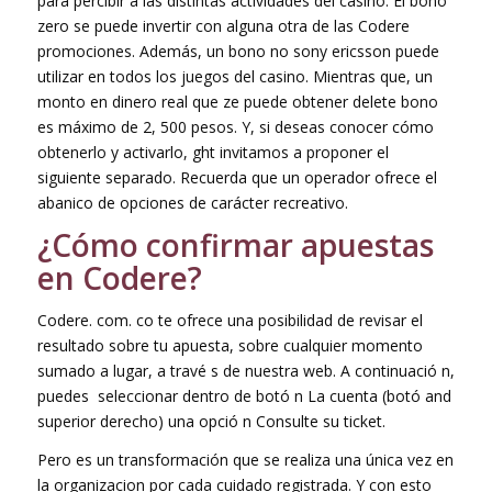
para percibir a las distintas actividades del casino. El bono
zero se puede invertir con alguna otra de las Codere
promociones. Además, un bono no sony ericsson puede
utilizar en todos los juegos del casino. Mientras que, un
monto en dinero real que ze puede obtener delete bono
es máximo de 2, 500 pesos. Y, si deseas conocer cómo
obtenerlo y activarlo, ght invitamos a proponer el
siguiente separado. Recuerda que un operador ofrece el
abanico de opciones de carácter recreativo.
¿Cómo confirmar apuestas
en Codere?
Codere. com. co te ofrece una posibilidad de revisar el
resultado sobre tu apuesta, sobre cualquier momento
sumado a lugar, a travé s de nuestra web. A continuació n,
puedes ​ seleccionar dentro de botó n La cuenta (botó and
superior derecho) una opció n Consulte su ticket.
Pero es un transformación que se realiza una única vez en
la organizacion por cada cuidado registrada. Y con esto