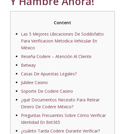
Y Hambre Ahora!
Content
Las 5 Mejores Ubicaciones De Soddisfatto
Para Verificacion Metodica Vehicular En
México
Reseña Codere – Atención Al Cliente
Betway
Casas De Apuestas Legales?
Jubilee Casino
Soporte De Codere Casino
¿qué Documentos Necesito Para Retirar
Dinero De Codere México?
Preguntas Frecuentes Sobre Cómo Verificar
Identidad En Bet365
¿cuánto Tarda Codere Durante Verificar?