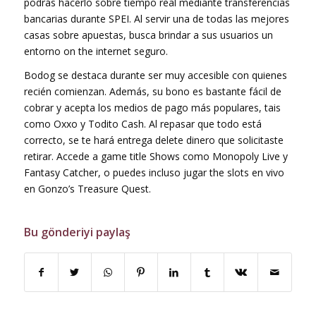
podrás hacerlo sobre tiempo real mediante transferencias
bancarias durante SPEI. Al servir una de todas las mejores
casas sobre apuestas, busca brindar a sus usuarios un
entorno on the internet seguro.
Bodog se destaca durante ser muy accesible con quienes
recién comienzan. Además, su bono es bastante fácil de
cobrar y acepta los medios de pago más populares, tais
como Oxxo y Todito Cash. Al repasar que todo está
correcto, se te hará entrega delete dinero que solicitaste
retirar. Accede a game title Shows como Monopoly Live y
Fantasy Catcher, o puedes incluso jugar the slots en vivo
en Gonzo’s Treasure Quest.
Bu gönderiyi paylaş