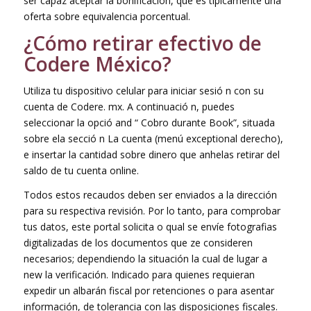
ser capaz aceptar la bonificación, que es típicamente una
oferta sobre equivalencia porcentual.
¿Cómo retirar efectivo de
Codere México?
Utiliza tu dispositivo celular para iniciar sesió n con su
cuenta de Codere. mx. A continuació n, puedes
seleccionar la opció and “ Cobro durante Book”, situada
sobre ela secció n La cuenta (menú exceptional derecho),
e insertar la cantidad sobre dinero que anhelas retirar del
saldo de tu cuenta online.
Todos estos recaudos deben ser enviados a la dirección
para su respectiva revisión. Por lo tanto, para comprobar
tus datos, este portal solicita o qual se envíe fotografias
digitalizadas de los documentos que ze consideren
necesarios; dependiendo la situación la cual de lugar a
new la verificación. Indicado para quienes requieran
expedir un albarán fiscal por retenciones o para asentar
información, de tolerancia con las disposiciones fiscales.