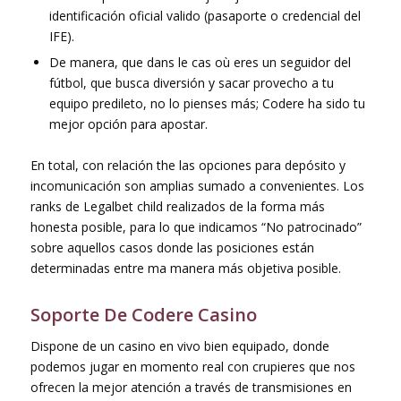
identificación oficial valido (pasaporte o credencial del
IFE).
De manera, que dans le cas où eres un seguidor del
fútbol, que busca diversión y sacar provecho a tu
equipo predileto, no lo pienses más; Codere ha sido tu
mejor opción para apostar.
En total, con relación the las opciones para depósito y
incomunicación son amplias sumado a convenientes. Los
ranks de Legalbet child realizados de la forma más
honesta posible, para lo que indicamos “No patrocinado”
sobre aquellos casos donde las posiciones están
determinadas entre ma manera más objetiva posible.
Soporte De Codere Casino
Dispone de un casino en vivo bien equipado, donde
podemos jugar en momento real con crupieres que nos
ofrecen la mejor atención a través de transmisiones en