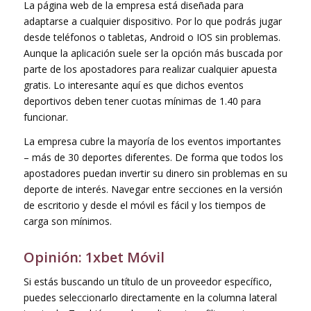
La página web de la empresa está diseñada para
adaptarse a cualquier dispositivo. Por lo que podrás jugar
desde teléfonos o tabletas, Android o IOS sin problemas.
Aunque la aplicación suele ser la opción más buscada por
parte de los apostadores para realizar cualquier apuesta
gratis. Lo interesante aquí es que dichos eventos
deportivos deben tener cuotas mínimas de 1.40 para
funcionar.
La empresa cubre la mayoría de los eventos importantes
– más de 30 deportes diferentes. De forma que todos los
apostadores puedan invertir su dinero sin problemas en su
deporte de interés. Navegar entre secciones en la versión
de escritorio y desde el móvil es fácil y los tiempos de
carga son mínimos.
Opinión: 1xbet Móvil
Si estás buscando un título de un proveedor específico,
puedes seleccionarlo directamente en la columna lateral