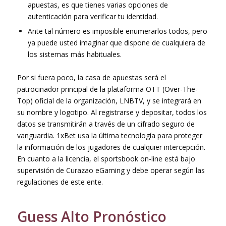
apuestas, es que tienes varias opciones de
autenticación para verificar tu identidad.
Ante tal número es imposible enumerarlos todos, pero
ya puede usted imaginar que dispone de cualquiera de
los sistemas más habituales.
Por si fuera poco, la casa de apuestas será el
patrocinador principal de la plataforma OTT (Over-The-
Top) oficial de la organización, LNBTV, y se integrará en
su nombre y logotipo. Al registrarse y depositar, todos los
datos se transmitirán a través de un cifrado seguro de
vanguardia. 1xBet usa la última tecnología para proteger
la información de los jugadores de cualquier intercepción.
En cuanto a la licencia, el sportsbook on-line está bajo
supervisión de Curazao eGaming y debe operar según las
regulaciones de este ente.
Guess Alto Pronóstico