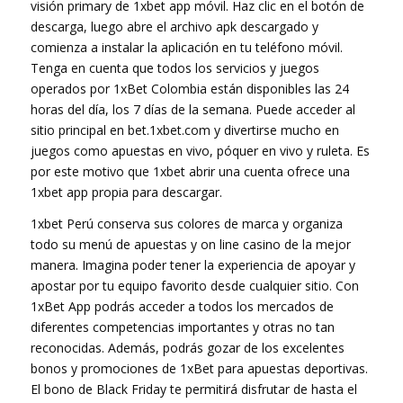
visión primary de 1xbet app móvil. Haz clic en el botón de
descarga, luego abre el archivo apk descargado y
comienza a instalar la aplicación en tu teléfono móvil.
Tenga en cuenta que todos los servicios y juegos
operados por 1xBet Colombia están disponibles las 24
horas del día, los 7 días de la semana. Puede acceder al
sitio principal en bet.1xbet.com y divertirse mucho en
juegos como apuestas en vivo, póquer en vivo y ruleta. Es
por este motivo que 1xbet abrir una cuenta ofrece una
1xbet app propia para descargar.
1xbet Perú conserva sus colores de marca y organiza
todo su menú de apuestas y on line casino de la mejor
manera. Imagina poder tener la experiencia de apoyar y
apostar por tu equipo favorito desde cualquier sitio. Con
1xBet App podrás acceder a todos los mercados de
diferentes competencias importantes y otras no tan
reconocidas. Además, podrás gozar de los excelentes
bonos y promociones de 1xBet para apuestas deportivas.
El bono de Black Friday te permitirá disfrutar de hasta el