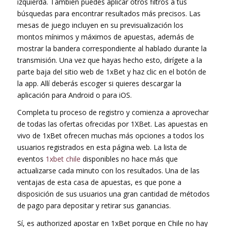
izquierda. También puedes aplicar otros filtros a tus
búsquedas para encontrar resultados más precisos. Las
mesas de juego incluyen en su previsualización los
montos mínimos y máximos de apuestas, además de
mostrar la bandera correspondiente al hablado durante la
transmisión. Una vez que hayas hecho esto, dirígete a la
parte baja del sitio web de 1xBet y haz clic en el botón de
la app. Allí deberás escoger si quieres descargar la
aplicación para Android o para iOS.
Completa tu proceso de registro y comienza a aprovechar
de todas las ofertas ofrecidas por 1XBet. Las apuestas en
vivo de 1xBet ofrecen muchas más opciones a todos los
usuarios registrados en esta página web. La lista de
eventos
1xbet chile
disponibles no hace más que
actualizarse cada minuto con los resultados. Una de las
ventajas de esta casa de apuestas, es que pone a
disposición de sus usuarios una gran cantidad de métodos
de pago para depositar y retirar sus ganancias.
Sí, es authorized apostar en 1xBet porque en Chile no hay