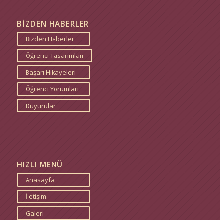
BİZDEN HABERLER
Bizden Haberler
Öğrenci Tasarımları
Başarı Hikayeleri
Öğrenci Yorumları
Duyurular
HIZLI MENÜ
Anasayfa
İletişim
Galeri