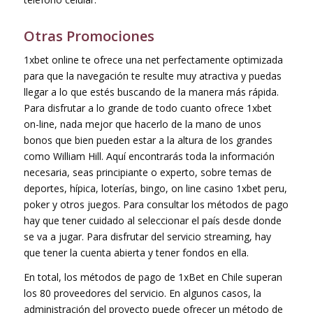
Otras Promociones
1xbet online te ofrece una net perfectamente optimizada
para que la navegación te resulte muy atractiva y puedas
llegar a lo que estés buscando de la manera más rápida.
Para disfrutar a lo grande de todo cuanto ofrece 1xbet
on-line, nada mejor que hacerlo de la mano de unos
bonos que bien pueden estar a la altura de los grandes
como William Hill. Aquí encontrarás toda la información
necesaria, seas principiante o experto, sobre temas de
deportes, hípica, loterías, bingo, on line casino 1xbet peru,
poker y otros juegos. Para consultar los métodos de pago
hay que tener cuidado al seleccionar el país desde donde
se va a jugar. Para disfrutar del servicio streaming, hay
que tener la cuenta abierta y tener fondos en ella.
En total, los métodos de pago de 1xBet en Chile superan
los 80 proveedores del servicio. En algunos casos, la
administración del proyecto puede ofrecer un método de