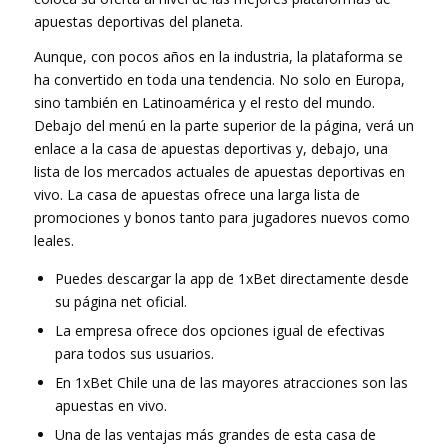
apuestas deportivas del planeta.
Aunque, con pocos años en la industria, la plataforma se
ha convertido en toda una tendencia. No solo en Europa,
sino también en Latinoamérica y el resto del mundo.
Debajo del menú en la parte superior de la página, verá un
enlace a la casa de apuestas deportivas y, debajo, una
lista de los mercados actuales de apuestas deportivas en
vivo. La casa de apuestas ofrece una larga lista de
promociones y bonos tanto para jugadores nuevos como
leales.
Puedes descargar la app de 1xBet directamente desde
su página net oficial.
La empresa ofrece dos opciones igual de efectivas
para todos sus usuarios.
En 1xBet Chile una de las mayores atracciones son las
apuestas en vivo.
Una de las ventajas más grandes de esta casa de