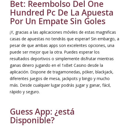
Bet: Reembolso Del One
Hundred Pc De La Apuesta
Por Un Empate Sin Goles
¡Y, gracias a las aplicaciones móviles de estas magnificas
casas de apuestas no tendrás que esperar! Sin embargo, a
pesar de que ambas apps son excelentes opciones, una
puede ser mejor que la otra. Puedes esperar los
resultados deportivos o simplemente disfrutar mientras
ganas dinero jugando en el 1xBet Casino desde la
aplicación. Dispone de tragamonedas, póker, blackjack,
diferentes juegos de mesa, jackpots y bingo y mucho
más. Desde cualquier lugar podrás jugar y ganar, fácil,
rápido y seguro.
Guess App: ¿está
Disponible?