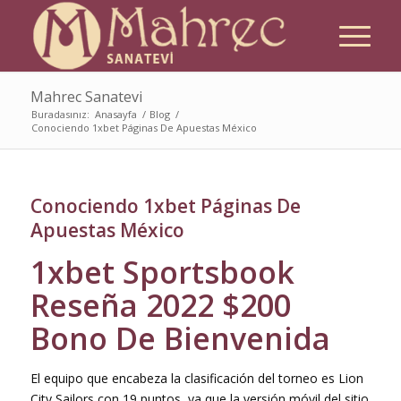
Mahrec Sanatevi
Buradasınız:
Anasayfa
/
Blog
/
Conociendo 1xbet Páginas De Apuestas México
Conociendo 1xbet Páginas De
Apuestas México
1xbet Sportsbook
Reseña 2022 $200
Bono De Bienvenida
El equipo que encabeza la clasificación del torneo es Lion
City Sailors con 19 puntos, ya que la versión móvil del sitio