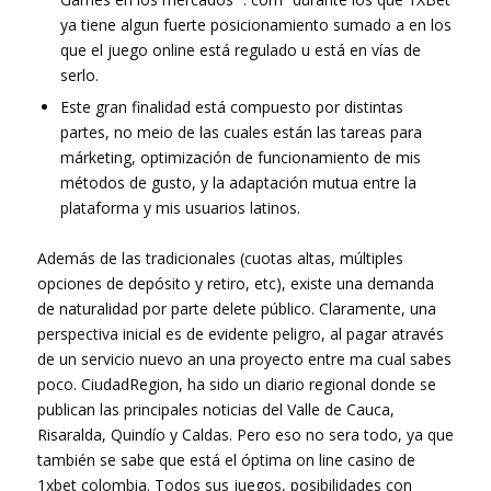
ya tiene algun fuerte posicionamiento sumado a en los
que el juego online está regulado u está en vías de
serlo.
Este gran finalidad está compuesto por distintas
partes, no meio de las cuales están las tareas para
márketing, optimización de funcionamiento de mis
métodos de gusto, y la adaptación mutua entre la
plataforma y mis usuarios latinos.
Además de las tradicionales (cuotas altas, múltiples
opciones de depósito y retiro, etc), existe una demanda
de naturalidad por parte delete público. Claramente, una
perspectiva inicial es de evidente peligro, al pagar através
de un servicio nuevo an una proyecto entre ma cual sabes
poco. CiudadRegion, ha sido un diario regional donde se
publican las principales noticias del Valle de Cauca,
Risaralda, Quindío y Caldas. Pero eso no sera todo, ya que
también se sabe que está el óptima on line casino de
1xbet colombia. Todos sus juegos, posibilidades con