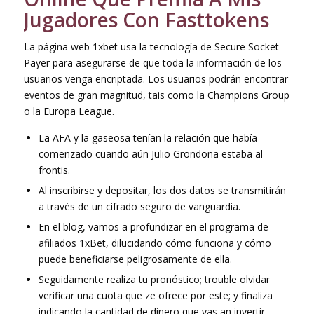
Jugadores Con Fasttokens
La página web 1xbet usa la tecnología de Secure Socket
Payer para asegurarse de que toda la información de los
usuarios venga encriptada. Los usuarios podrán encontrar
eventos de gran magnitud, tais como la Champions Group
o la Europa League.
La AFA y la gaseosa tenían la relación que había
comenzado cuando aún Julio Grondona estaba al
frontis.
Al inscribirse y depositar, los dos datos se transmitirán
a través de un cifrado seguro de vanguardia.
En el blog, vamos a profundizar en el programa de
afiliados 1xBet, dilucidando cómo funciona y cómo
puede beneficiarse peligrosamente de ella.
Seguidamente realiza tu pronóstico; trouble olvidar
verificar una cuota que ze ofrece por este; y finaliza
indicando la cantidad de dinero que vas an invertir.