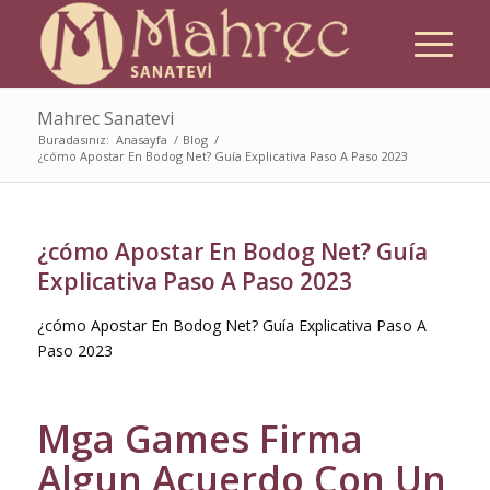
Mahrec Sanatevi
Buradasınız:
Anasayfa
/
Blog
/
¿cómo Apostar En Bodog Net? Guía Explicativa Paso A Paso 2023
¿cómo Apostar En Bodog Net? Guía
Explicativa Paso A Paso 2023
¿cómo Apostar En Bodog Net? Guía Explicativa Paso A
Paso 2023
Mga Games Firma
Algun Acuerdo Con Un