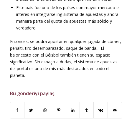
Este país fue uno de los países con mayor mercado e
interés en integrarse ing sistema de apuestas y ahora
maneira parte del quota de apuestas más sólido y
verdadero.
Entonces, se podra apostar en qualquer jugada de córner,
penalti, tiro desembarazado, saque de banda… El
baloncesto con el Béisbol también tienen su espacio
significativo. Sin espaço a dudas, el sistema de apuestas
del portal es uno de mis más destacados en todo el
planeta.
Bu gönderiyi paylaş