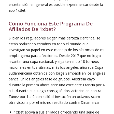
entretención en general es posible experimentar desde la
app 1xBet.
Cómo Funciona Este Programa De
Afiliados De 1xbet?
Si bien los reguladores exigen más certeza científica, se
están realizando estudios en todo el mundo que
investigan su papel en este manejo de los síntomas de mi
amplia gama para afecciones. Desde 2017 que no logra
levantar una copa nacional, y siga teniendo 18 torneos
nacionales en tus vitrinas, más los angeles añorada Copa
Sudamericana obtenida con Jorge Sampaoli en los angeles
banca. En los angeles fase de grupos, Australia cayó
durante la primera ahora ante una excelente Francia por 4
a 1, durante que luego consiguió dos victorias en contra
Túnez por 1 a 0 con selló el invitación an octavos scam
otra victoria por el mismo resultado contra Dinamarca.
1xBet apoya a sus afiliados ofreciendo una serie de