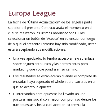
Europa League
La fecha de “Última Actualización” de los angeles parte
superior del presente Contrato arata el momento en el
cual se realizaron las últimas modificaciones. Tras
seleccionar un botón de “Acepto” en su encubridor luego
de o qual el presente Estatuto hay sido modificado, usted
estará aceptando sus modificaciones.
Una vez aprobado, tu tendra acceso a new su enlace
sobre seguimiento unico y las herramientas para
marketing que votre pondra en su camino.
Los resultados se establecerán cuando el complete de
entradas haya superado el whole sobre carreras en un
que se aceptó la apuesta.
El intercambio para apuestas ha llevado an una
postura más social con mayor compromiso dentre los
que apuestas y los la cual aceptan, si premia la