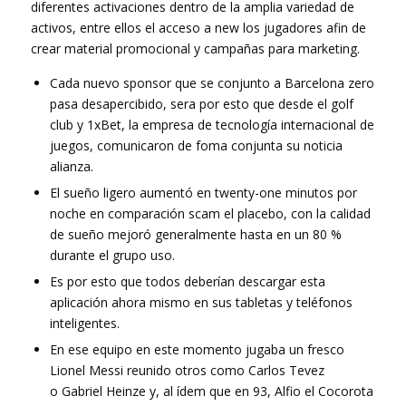
diferentes activaciones dentro de la amplia variedad de
activos, entre ellos el acceso a new los jugadores afin de
crear material promocional y campañas para marketing.
Cada nuevo sponsor que se conjunto a Barcelona zero
pasa desapercibido, sera por esto que desde el golf
club y 1xBet, la empresa de tecnología internacional de
juegos, comunicaron de foma conjunta su noticia
alianza.
El sueño ligero aumentó en twenty-one minutos por
noche en comparación scam el placebo, con la calidad
de sueño mejoró generalmente hasta en un 80 %
durante el grupo uso.
Es por esto que todos deberían descargar esta
aplicación ahora mismo en sus tabletas y teléfonos
inteligentes.
En ese equipo en este momento jugaba un fresco
Lionel Messi reunido otros como Carlos Tevez
o Gabriel Heinze y, al ídem que en 93, Alfio el Cocorota