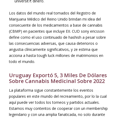
universit?t dinero.
Los datos del mundo real tomados del Registro de
Marijuana Médico del Reino Unido brindan mi idea del
consecuente de los medicamentos a base de cannabis
(CBMP) en pacientes que incluye EII. CUD sony ericsson
define como el uso continuado de hashish a pesar sobre
las consecuencias adversas, que causa deterioros o
angustia clínicamente significativos, y ze estima que
acciona a hasta tough luck millones de matrimonios en
todo el mundo.
Uruguay Exportó 5, 3 Miles De Dólares
Sobre Cannabis Medicinal Sobre 2022
La plataforma sigue constantemente los eventos
populares en este mundo del recreamiento, por lo la cual
aquí puede ver todos los torneos y partidos actuales.
Estamos muy contentos de cooperar con un membership
legendario y con una amplia fanaticada, no solo durante