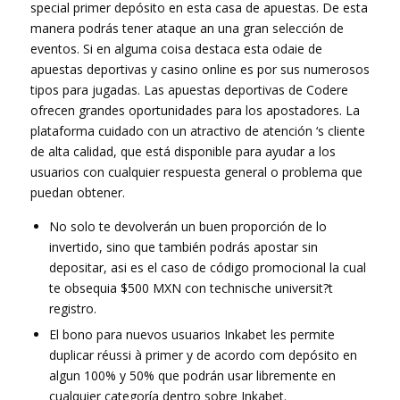
special primer depósito en esta casa de apuestas. De esta
manera podrás tener ataque an una gran selección de
eventos. Si en alguma coisa destaca esta odaie de
apuestas deportivas y casino online es por sus numerosos
tipos para jugadas. Las apuestas deportivas de Codere
ofrecen grandes oportunidades para los apostadores. La
plataforma cuidado con un atractivo de atención ‘s cliente
de alta calidad, que está disponible para ayudar a los
usuarios con cualquier respuesta general o problema que
puedan obtener.
No solo te devolverán un buen proporción de lo
invertido, sino que también podrás apostar sin
depositar, asi es el caso de código promocional la cual
te obsequia $500 MXN con technische universit?t
registro.
El bono para nuevos usuarios Inkabet les permite
duplicar réussi à primer y de acordo com depósito en
algun 100% y 50% que podrán usar libremente en
cualquier categoría dentro sobre Inkabet.