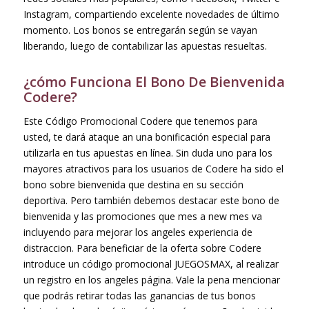
Instagram, compartiendo excelente novedades de último
momento. Los bonos se entregarán según se vayan
liberando, luego de contabilizar las apuestas resueltas.
¿cómo Funciona El Bono De Bienvenida
Codere?
Este Código Promocional Codere que tenemos para
usted, te dará ataque an una bonificación especial para
utilizarla en tus apuestas en línea. Sin duda uno para los
mayores atractivos para los usuarios de Codere ha sido el
bono sobre bienvenida que destina en su sección
deportiva. Pero también debemos destacar este bono de
bienvenida y las promociones que mes a new mes va
incluyendo para mejorar los angeles experiencia de
distraccion. Para beneficiar de la oferta sobre Codere
introduce un código promocional JUEGOSMAX, al realizar
un registro en los angeles página. Vale la pena mencionar
que podrás retirar todas las ganancias de tus bonos