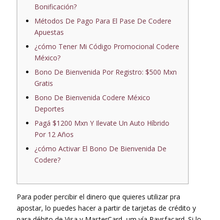
Bonificación?
Métodos De Pago Para El Pase De Codere
Apuestas
¿cómo Tener Mi Código Promocional Codere
México?
Bono De Bienvenida Por Registro: $500 Mxn
Gratis
Bono De Bienvenida Codere México
Deportes
Pagá $1200 Mxn Y Ilevate Un Auto Híbrido
Por 12 Años
¿cómo Activar El Bono De Bienvenida De
Codere?
Para poder percibir el dinero que quieres utilizar pra
apostar, lo puedes hacer a partir de tarjetas de crédito y
para débito de Visa y MasterCard, um vía Paysfacard. Si lo