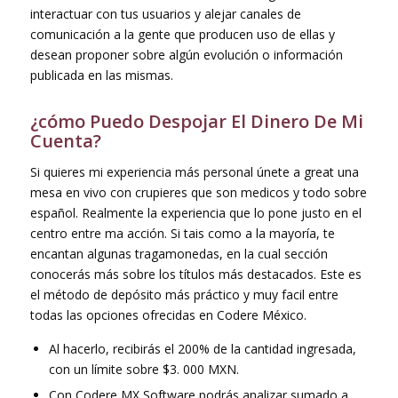
interactuar con tus usuarios y alejar canales de
comunicación a la gente que producen uso de ellas y
desean proponer sobre algún evolución o información
publicada en las mismas.
¿cómo Puedo Despojar El Dinero De Mi
Cuenta?
Si quieres mi experiencia más personal únete a great una
mesa en vivo con crupieres que son medicos y todo sobre
español. Realmente la experiencia que lo pone justo en el
centro entre ma acción. Si tais como a la mayoría, te
encantan algunas tragamonedas, en la cual sección
conocerás más sobre los títulos más destacados. Este es
el método de depósito más práctico y muy facil entre
todas las opciones ofrecidas en Codere México.
Al hacerlo, recibirás el 200% de la cantidad ingresada,
con un límite sobre $3. 000 MXN.
Con Codere MX Software podrás analizar sumado a