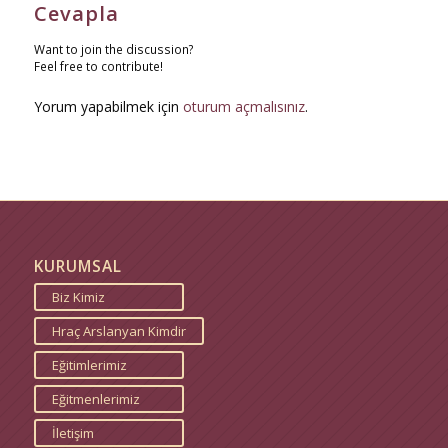
Cevapla
Want to join the discussion?
Feel free to contribute!
Yorum yapabilmek için
oturum açmalısınız
.
KURUMSAL
Biz Kimiz
Hraç Arslanyan Kimdir
Eğitimlerimiz
Eğitmenlerimiz
İletişim