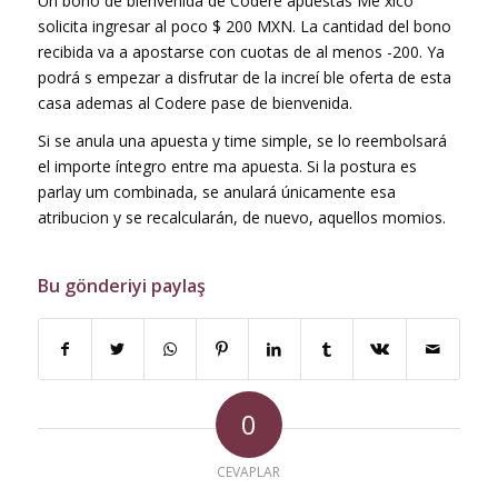
Un bono de bienvenida de Codere apuestas Mé xico
solicita ingresar al poco $ 200 MXN. La cantidad del bono
recibida va a apostarse con cuotas de al menos -200. Ya
podrá s empezar a disfrutar de la increí ble oferta de esta
casa ademas al Codere pase de bienvenida.
Si se anula una apuesta y time simple, se lo reembolsará
el importe íntegro entre ma apuesta. Si la postura es
parlay um combinada, se anulará únicamente esa
atribucion y se recalcularán, de nuevo, aquellos momios.
Bu gönderiyi paylaş
0
CEVAPLAR