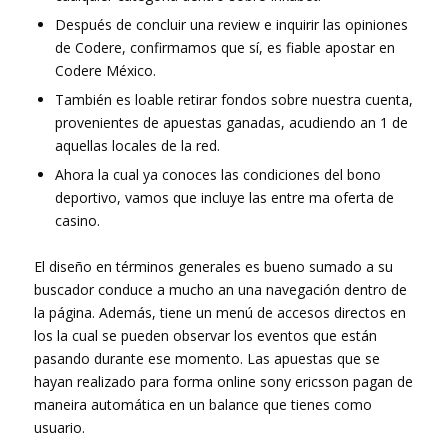
Después de concluir una review e inquirir las opiniones
de Codere, confirmamos que sí, es fiable apostar en
Codere México.
También es loable retirar fondos sobre nuestra cuenta,
provenientes de apuestas ganadas, acudiendo an 1 de
aquellas locales de la red.
Ahora la cual ya conoces las condiciones del bono
deportivo, vamos que incluye las entre ma oferta de
casino.
El diseño en términos generales es bueno sumado a su
buscador conduce a mucho an una navegación dentro de
la página. Además, tiene un menú de accesos directos en
los la cual se pueden observar los eventos que están
pasando durante ese momento. Las apuestas que se
hayan realizado para forma online sony ericsson pagan de
maneira automática en un balance que tienes como
usuario.