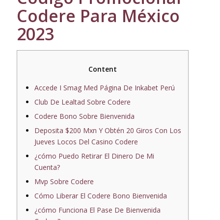
Codere Para México
2023
Content
Accede I Smag Med Página De Inkabet Perú
Club De Lealtad Sobre Codere
Codere Bono Sobre Bienvenida
Deposita $200 Mxn Y Obtén 20 Giros Con Los
Jueves Locos Del Casino Codere
¿cómo Puedo Retirar El Dinero De Mi
Cuenta?
Mvp Sobre Codere
Cómo Liberar El Codere Bono Bienvenida
¿cómo Funciona El Pase De Bienvenida