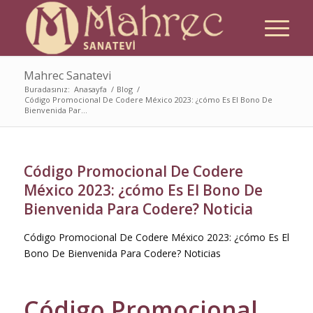
Mahrec Sanatevi
Buradasınız:
Anasayfa
/
Blog
/
Código Promocional De Codere México 2023: ¿cómo Es El Bono De
Bienvenida Par...
Código Promocional De Codere
México 2023: ¿cómo Es El Bono De
Bienvenida Para Codere? Noticia
Código Promocional De Codere México 2023: ¿cómo Es El
Bono De Bienvenida Para Codere? Noticias
Código Promocional