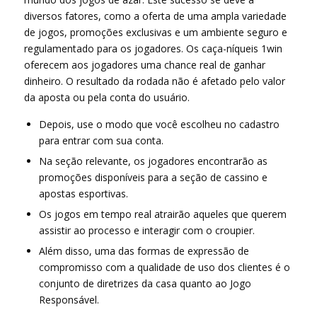
diversos fatores, como a oferta de uma ampla variedade
de jogos, promoções exclusivas e um ambiente seguro e
regulamentado para os jogadores. Os caça-níqueis 1win
oferecem aos jogadores uma chance real de ganhar
dinheiro. O resultado da rodada não é afetado pelo valor
da aposta ou pela conta do usuário.
Depois, use o modo que você escolheu no cadastro
para entrar com sua conta.
Na seção relevante, os jogadores encontrarão as
promoções disponíveis para a seção de cassino e
apostas esportivas.
Os jogos em tempo real atrairão aqueles que querem
assistir ao processo e interagir com o croupier.
Além disso, uma das formas de expressão de
compromisso com a qualidade de uso dos clientes é o
conjunto de diretrizes da casa quanto ao Jogo
Responsável.