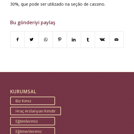
30%, que pode ser utilizado na seção de cassino.
Bu gönderiyi paylaş
KURUMSAL
Biz Kimiz
Hraç Arslanyan Kimdir
Eğitimlerimiz
Eğitmenlerimiz