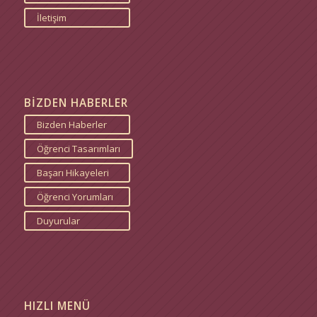
İletişim
BİZDEN HABERLER
Bizden Haberler
Öğrenci Tasarımları
Başarı Hikayeleri
Öğrenci Yorumları
Duyurular
HIZLI MENÜ