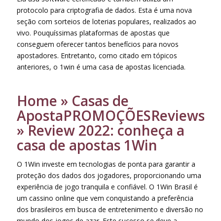
protocolo para criptografia de dados. Esta é uma nova
seção com sorteios de loterias populares, realizados ao
vivo. Pouquíssimas plataformas de apostas que
conseguem oferecer tantos benefícios para novos
apostadores. Entretanto, como citado em tópicos
anteriores, o 1win é uma casa de apostas licenciada.
Home » Casas de
ApostaPROMOÇÕESReviews
» Review 2022: conheça a
casa de apostas 1Win
O 1Win investe em tecnologias de ponta para garantir a
proteção dos dados dos jogadores, proporcionando uma
experiência de jogo tranquila e confiável. O 1Win Brasil é
um cassino online que vem conquistando a preferência
dos brasileiros em busca de entretenimento e diversão no
mundo dos jogos de azar. Este sucesso se deve a