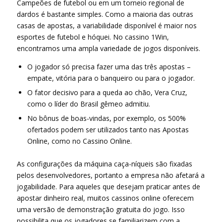
Campeões de futebol ou em um torneio regional de
dardos é bastante simples. Como a maioria das outras
casas de apostas, a variabilidade disponível é maior nos
esportes de futebol e hóquei. No cassino 1Win,
encontramos uma ampla variedade de jogos disponíveis.
O jogador só precisa fazer uma das três apostas –
empate, vitória para o banqueiro ou para o jogador.
O fator decisivo para a queda ao chão, Vera Cruz,
como o líder do Brasil gêmeo admitiu.
No bônus de boas-vindas, por exemplo, os 500%
ofertados podem ser utilizados tanto nas Apostas
Online, como no Cassino Online.
As configurações da máquina caça-níqueis são fixadas
pelos desenvolvedores, portanto a empresa não afetará a
jogabilidade. Para aqueles que desejam praticar antes de
apostar dinheiro real, muitos cassinos online oferecem
uma versão de demonstração gratuita do jogo. Isso
possibilita que os jogadores se familiarizem com a