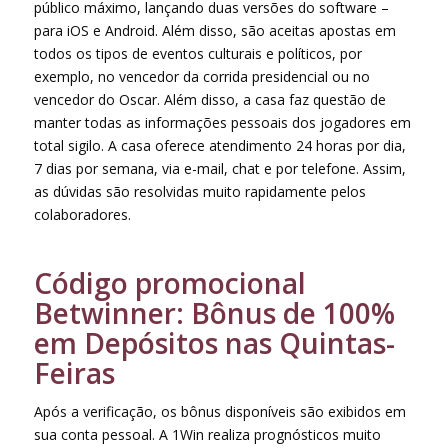
público máximo, lançando duas versões do software –
para iOS e Android. Além disso, são aceitas apostas em
todos os tipos de eventos culturais e políticos, por
exemplo, no vencedor da corrida presidencial ou no
vencedor do Oscar. Além disso, a casa faz questão de
manter todas as informações pessoais dos jogadores em
total sigilo. A casa oferece atendimento 24 horas por dia,
7 dias por semana, via e-mail, chat e por telefone. Assim,
as dúvidas são resolvidas muito rapidamente pelos
colaboradores.
Código promocional
Betwinner: Bônus de 100%
em Depósitos nas Quintas-
Feiras
Após a verificação, os bônus disponíveis são exibidos em
sua conta pessoal. A 1Win realiza prognósticos muito