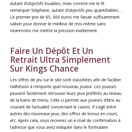
Autant d’objectifs louables, mais comme me le fit
remarquer Stéphane, autant d’objectifs peu quantifiables…
Le premier prix de 65, 000 euros me faisait suffisamment
saliver pour donner le meilleur de moi-même sans
néanmoins me mettre la pression inutilement.
Faire Un Dépôt Et Un
Retrait Ultra Simplement
Sur Kings Chance
Les offres de jeu sur le site sont classifiées afin de faciliter
l’adhésion à n’importe quel nouveau joueur. Les joueurs
peuvent facilement retrouver leurs jeux préférés au niveau
de la barre de menu. Celle-ci permet aux joueurs d’être au
courant de l’actualité concernant le casino. Il s’agit entre
autres des nouveaux jeux, des offres de bonus en cours,
etc. Après cela, vous recevrez un e-mail de confirmation à
l’adresse que vous avez indiquée dans le formulaire