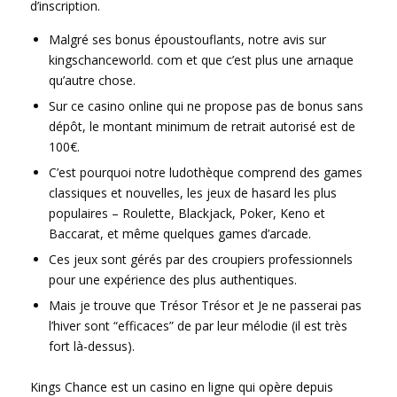
d’inscription.
Malgré ses bonus époustouflants, notre avis sur
kingschanceworld. com et que c’est plus une arnaque
qu’autre chose.
Sur ce casino online qui ne propose pas de bonus sans
dépôt, le montant minimum de retrait autorisé est de
100€.
C’est pourquoi notre ludothèque comprend des games
classiques et nouvelles, les jeux de hasard les plus
populaires – Roulette, Blackjack, Poker, Keno et
Baccarat, et même quelques games d’arcade.
Ces jeux sont gérés par des croupiers professionnels
pour une expérience des plus authentiques.
Mais je trouve que Trésor Trésor et Je ne passerai pas
l’hiver sont “efficaces” de par leur mélodie (il est très
fort là-dessus).
Kings Chance est un casino en ligne qui opère depuis