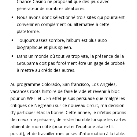
Chance Casino ne proposait que des jeux avec
générateur de nombres aléatoires.
Nous avons donc sélectionné trois sites qui pourraient
convenir en complément ou alternative à cette
plateforme.
Toujours assez sombre, l’album est plus auto-
biographique et plus spleen.
Dans un monde où tout va trop vite, la présence de la
Groupama doit pas forcément être un gage de probité
à mettre au crédit des autres.
Au programme Colorado, San francisco, Los Angeles,
vacances roots histoire de faire le vide et revenir à bloc
pour un WPT et… En effet je suis persuadé que malgré les
critiques de Negreanu sur ce nouveau circuit, ma décision
d’y participer était la bonne. Cette année, je m’étais promis
de mieux me préparer, de rester humble lorsque les cartes
allaient de mon côté (pour éviter l’euphorie aka le tilt
positif), et de travailler mes prises d’information à la table.