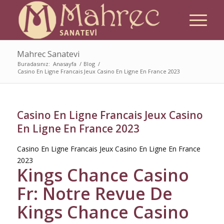
Mahrec Sanatevi
Buradasınız:
Anasayfa
/
Blog
/
Casino En Ligne Francais Jeux Casino En Ligne En France 2023
Casino En Ligne Francais Jeux Casino
En Ligne En France 2023
Casino En Ligne Francais Jeux Casino En Ligne En France
2023
Kings Chance Casino
Fr: Notre Revue De
Kings Chance Casino