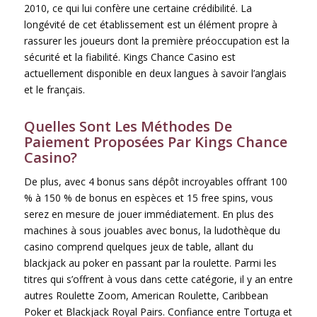
2010, ce qui lui confère une certaine crédibilité. La
longévité de cet établissement est un élément propre à
rassurer les joueurs dont la première préoccupation est la
sécurité et la fiabilité. Kings Chance Casino est
actuellement disponible en deux langues à savoir l’anglais
et le français.
Quelles Sont Les Méthodes De
Paiement Proposées Par Kings Chance
Casino?
De plus, avec 4 bonus sans dépôt incroyables offrant 100
% à 150 % de bonus en espèces et 15 free spins, vous
serez en mesure de jouer immédiatement. En plus des
machines à sous jouables avec bonus, la ludothèque du
casino comprend quelques jeux de table, allant du
blackjack au poker en passant par la roulette. Parmi les
titres qui s’offrent à vous dans cette catégorie, il y an entre
autres Roulette Zoom, American Roulette, Caribbean
Poker et Blackjack Royal Pairs. Confiance entre Tortuga et