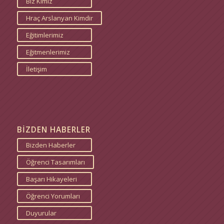
Biz Kimiz
Hraç Arslanyan Kimdir
Eğitimlerimiz
Eğitmenlerimiz
İletişim
BİZDEN HABERLER
Bizden Haberler
Öğrenci Tasarımları
Başarı Hikayeleri
Öğrenci Yorumları
Duyurular