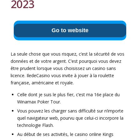
2023
Go to website
La seule chose que vous risquez, c’est la sécurité de vos
données et de votre argent. C’est pourquoi vous devez
être prudent lorsque vous choisissez un casino sans
licence. IledeCasino vous invite à jouer à la roulette
française, américaine et royale.
Celle dont je suis le plus fier, c’est ma 16e place du
Winamax Poker Tour.
Vous pouvez les charger sans difficulté sur n’importe
quel navigateur web, pourvu que celui-ci incorpore la
technologie Flash.
Au début de ses activités, le casino online Kings