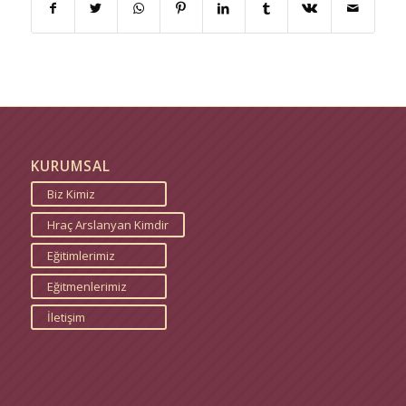
KURUMSAL
Biz Kimiz
Hraç Arslanyan Kimdir
Eğitimlerimiz
Eğitmenlerimiz
İletişim