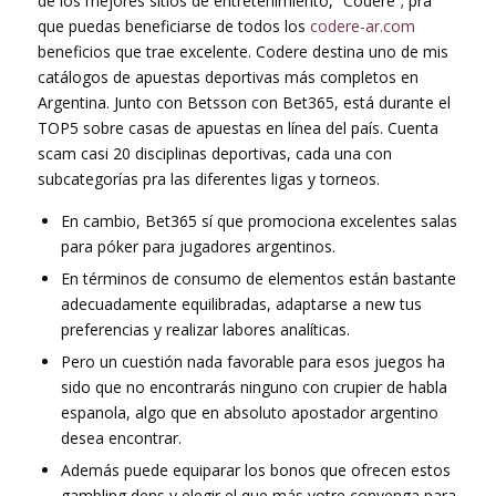
de los mejores sitios de entretenimiento, “Codere”; pra
que puedas beneficiarse de todos los
codere-ar.com
beneficios que trae excelente. Codere destina uno de mis
catálogos de apuestas deportivas más completos en
Argentina. Junto con Betsson con Bet365, está durante el
TOP5 sobre casas de apuestas en línea del país. Cuenta
scam casi 20 disciplinas deportivas, cada una con
subcategorías pra las diferentes ligas y torneos.
En cambio, Bet365 sí que promociona excelentes salas
para póker para jugadores argentinos.
En términos de consumo de elementos están bastante
adecuadamente equilibradas, adaptarse a new tus
preferencias y realizar labores analíticas.
Pero un cuestión nada favorable para esos juegos ha
sido que no encontrarás ninguno con crupier de habla
espanola, algo que en absoluto apostador argentino
desea encontrar.
Además puede equiparar los bonos que ofrecen estos
gambling dens y elegir el que más votre convenga para