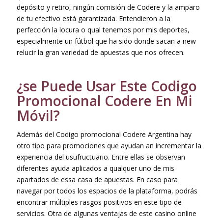
depósito y retiro, ningún comisión de Codere y la amparo
de tu efectivo está garantizada. Entendieron a la
perfección la locura o qual tenemos por mis deportes,
especialmente un fútbol que ha sido donde sacan a new
relucir la gran variedad de apuestas que nos ofrecen.
¿se Puede Usar Este Codigo
Promocional Codere En Mi
Móvil?
Además del Codigo promocional Codere Argentina hay
otro tipo para promociones que ayudan an incrementar la
experiencia del usufructuario. Entre ellas se observan
diferentes ayuda aplicados a qualquer uno de mis
apartados de essa casa de apuestas. En caso para
navegar por todos los espacios de la plataforma, podrás
encontrar múltiples rasgos positivos en este tipo de
servicios. Otra de algunas ventajas de este casino online