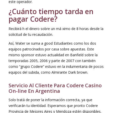
este operador.
¿Cuánto tiempo tarda en
pagar Codere?
Recibirá h el dinero sobre un má ximo de 8 horas desde la
solicitud de tu recaudación.
Así, Water se suma a good Estudiantes como los dos
equipos patrocinados por casa sobre apuestas. Este
mismo sponsor estuvo actualidad en Banfield sobre la
temporadas 2005, 2006 y parte de 2007 con también
como “grupo Codere” estuvo en la indumentaria de pocos
equipos del subida, como Almirante Dark brown.
Servicio Al Cliente Para Codere Casino
On-line En Argentina
Solo tratá de poner la información correcta, ya que
verificarán tu identidad. Esperamos que pronto Codere
Provincia de Mejores Aires y Mendoza estén disponibles.