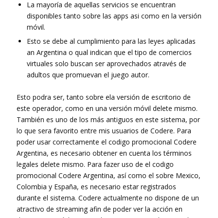
La mayoría de aquellas servicios se encuentran
disponibles tanto sobre las apps asi como en la versión
móvil.
Esto se debe al cumplimiento para las leyes aplicadas
an Argentina o qual indican que el tipo de comercios
virtuales solo buscan ser aprovechados através de
adultos que promuevan el juego autor.
Esto podra ser, tanto sobre ela versión de escritorio de
este operador, como en una versión móvil delete mismo.
También es uno de los más antiguos en este sistema, por
lo que sera favorito entre mis usuarios de Codere. Para
poder usar correctamente el codigo promocional Codere
Argentina, es necesario obtener en cuenta los términos
legales delete mismo. Para fazer uso de el codigo
promocional Codere Argentina, así como el sobre Mexico,
Colombia y España, es necesario estar registrados
durante el sistema. Codere actualmente no dispone de un
atractivo de streaming afin de poder ver la acción en