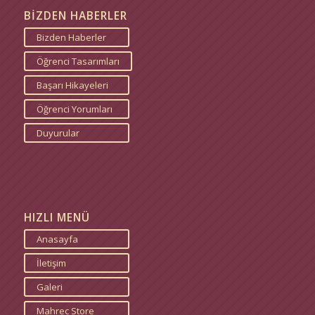
BİZDEN HABERLER
Bizden Haberler
Öğrenci Tasarımları
Başarı Hikayeleri
Öğrenci Yorumları
Duyurular
HIZLI MENÜ
Anasayfa
İletişim
Galeri
Mahrec Store