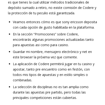
es que tienes la cual utilizar métodos tradicionales de
depósito sumado a retiro, no existe comisión de Codere y
la protección de tu peculio está garantizada.
Veamos entonces cómo es que sony ericsson deposita
con cada opción de gusto habilitada en la plataforma.
En la sección “Promociones” sobre Codere,
encontrarás algunas promociones actualizadas tanto
para apuestas asi como para casino.
Guardar mi nombre, mensajero electrónico y net en
este browser la próxima vez que comente.
La aplicación de Codere permitirá jugar en tu casino y
apostar, tanto pre encuentro como en festón, con
todos mis tipos de apuestas y en estilo simples o
combinadas.
La selección de disciplinas no es tan amplia como
durante las apuestas pre partido, pero todas las
principales competiciones están cubiertas.