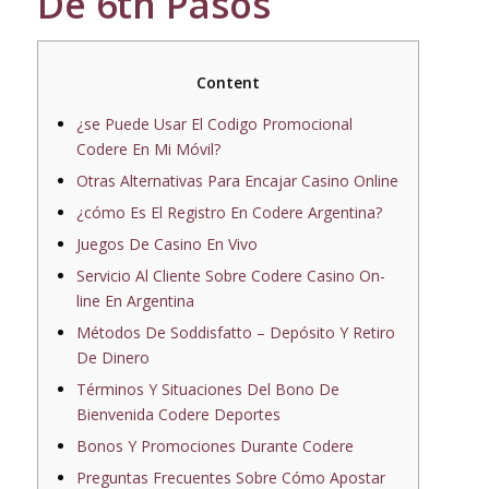
De 6th Pasos
Content
¿se Puede Usar El Codigo Promocional
Codere En Mi Móvil?
Otras Alternativas Para Encajar Casino Online
¿cómo Es El Registro En Codere Argentina?
Juegos De Casino En Vivo
Servicio Al Cliente Sobre Codere Casino On-
line En Argentina
Métodos De Soddisfatto – Depósito Y Retiro
De Dinero
Términos Y Situaciones Del Bono De
Bienvenida Codere Deportes
Bonos Y Promociones Durante Codere
Preguntas Frecuentes Sobre Cómo Apostar