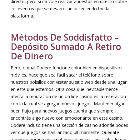
directo, pero sí da voie realizar apuestas en directo sobre
los eventos que se desarrollan accediendo the la
plataforma.
Métodos De Soddisfatto –
Depósito Sumado A Retiro
De Dinero
Pero, o qual Codere funcione color bien en dispositivos
móviles, hace que sea fácil sacar el teléfono sobre
nuestros bolsillos con visitar su sitio web desde una lugar
en este que estemos. Otra cosa que inevitablemente
afecta la reputación de un on line casino es la reiteración
con la la cual se agregan nuevos juegos. Mantener algun
buen flujo para nuevos juegos cuenta que siempre
encontrás algo nuevo con emocionante en este casino.
Codere incluso tiene una sección de casino adonde podés
ver qué juegos se han lanzado últimamente. Quedate
tranquilo porque un script que se ejecuta está cifrado por