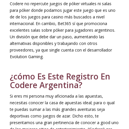
Codere no repercute juegos de póker virtuales ni salas
para póker donde podamos jugar este juego que es uno
de de los juegos para casino más buscados a nivel
internacional. En cambio, Bet365 sí que promociona
excelentes salas sobre póker para jugadores argentinos.
Un división que debe dar un paso, aumentando las
alternativas disponibles y trabajando con otros
proveedores, ya que single cuenta con el desarrollador
Evolution Gaming.
¿cómo Es Este Registro En
Codere Argentina?
Si eres mi persona muy aficionada a las apuestas,
necesitas conocer la casa de apuestas ideal; para o qual
te puedas sumar a las más grandes aventuras seja
deportivas como juegos de azar. Dicho esto, te
presentamos una gran pertinencia de conocer a good uno