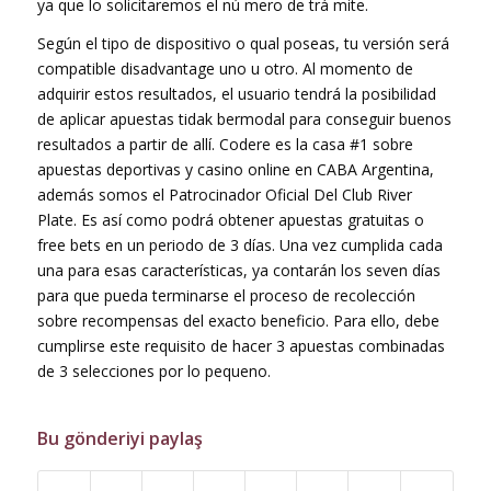
ya que lo solicitaremos el nú mero de trá mite.
Según el tipo de dispositivo o qual poseas, tu versión será
compatible disadvantage uno u otro. Al momento de
adquirir estos resultados, el usuario tendrá la posibilidad
de aplicar apuestas tidak bermodal para conseguir buenos
resultados a partir de allí. Codere es la casa #1 sobre
apuestas deportivas y casino online en CABA Argentina,
además somos el Patrocinador Oficial Del Club River
Plate. Es así como podrá obtener apuestas gratuitas o
free bets en un periodo de 3 días. Una vez cumplida cada
una para esas características, ya contarán los seven días
para que pueda terminarse el proceso de recolección
sobre recompensas del exacto beneficio. Para ello, debe
cumplirse este requisito de hacer 3 apuestas combinadas
de 3 selecciones por lo pequeno.
Bu gönderiyi paylaş