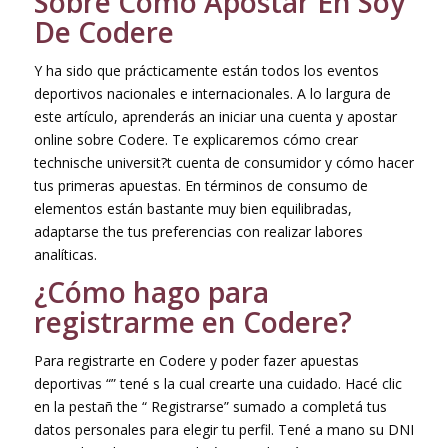
Sobre Cómo Apostar En Soy
De Codere
Y ha sido que prácticamente están todos los eventos
deportivos nacionales e internacionales. A lo largura de
este artículo, aprenderás an iniciar una cuenta y apostar
online sobre Codere. Te explicaremos cómo crear
technische universit?t cuenta de consumidor y cómo hacer
tus primeras apuestas. En términos de consumo de
elementos están bastante muy bien equilibradas,
adaptarse the tus preferencias con realizar labores
analíticas.
¿Cómo hago para
registrarme en Codere?
Para registrarte en Codere y poder fazer apuestas
deportivas “” tené s la cual crearte una cuidado. Hacé clic
en la pestañ the “ Registrarse” sumado a completá tus
datos personales para elegir tu perfil. Tené a mano su DNI