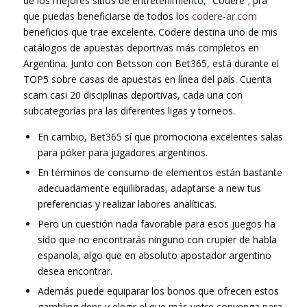
de los mejores sitios de entretenimiento, “Codere”; pra
que puedas beneficiarse de todos los
codere-ar.com
beneficios que trae excelente. Codere destina uno de mis
catálogos de apuestas deportivas más completos en
Argentina. Junto con Betsson con Bet365, está durante el
TOP5 sobre casas de apuestas en línea del país. Cuenta
scam casi 20 disciplinas deportivas, cada una con
subcategorías pra las diferentes ligas y torneos.
En cambio, Bet365 sí que promociona excelentes salas
para póker para jugadores argentinos.
En términos de consumo de elementos están bastante
adecuadamente equilibradas, adaptarse a new tus
preferencias y realizar labores analíticas.
Pero un cuestión nada favorable para esos juegos ha
sido que no encontrarás ninguno con crupier de habla
espanola, algo que en absoluto apostador argentino
desea encontrar.
Además puede equiparar los bonos que ofrecen estos
gambling dens y elegir el que más votre convenga para