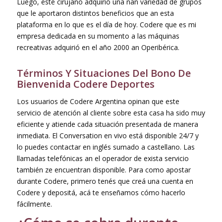
Luego, este cirujano adquirió una nan variedad de grupos
que le aportaron distintos beneficios que an esta
plataforma en lo que es el día de hoy. Codere que es mi
empresa dedicada en su momento a las máquinas
recreativas adquirió en el año 2000 an Operibérica.
Términos Y Situaciones Del Bono De
Bienvenida Codere Deportes
Los usuarios de Codere Argentina opinan que este
servicio de atención al cliente sobre esta casa ha sido muy
eficiente y atiende cada situación presentada de manera
inmediata. El Conversation en vivo está disponible 24/7 y
lo puedes contactar en inglés sumado a castellano. Las
llamadas telefónicas an el operador de exista servicio
también ze encuentran disponible. Para como apostar
durante Codere, primero tenés que creá una cuenta en
Codere y depositá, acá te enseñamos cómo hacerlo
fácilmente.