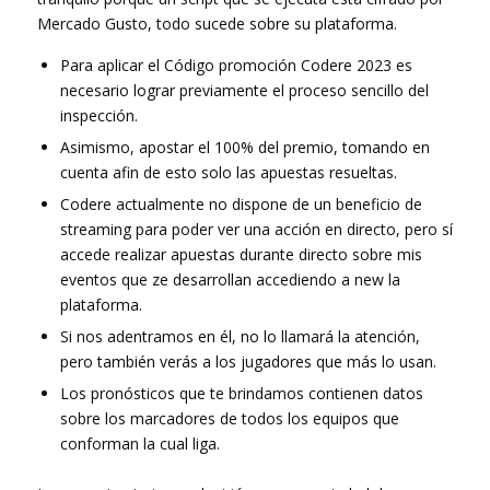
Mercado Gusto, todo sucede sobre su plataforma.
Para aplicar el Código promoción Codere 2023 es
necesario lograr previamente el proceso sencillo del
inspección.
Asimismo, apostar el 100% del premio, tomando en
cuenta afin de esto solo las apuestas resueltas.
Codere actualmente no dispone de un beneficio de
streaming para poder ver una acción en directo, pero sí
accede realizar apuestas durante directo sobre mis
eventos que ze desarrollan accediendo a new la
plataforma.
Si nos adentramos en él, no lo llamará la atención,
pero también verás a los jugadores que más lo usan.
Los pronósticos que te brindamos contienen datos
sobre los marcadores de todos los equipos que
conforman la cual liga.