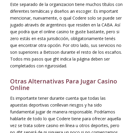
Este separado de la organizacion tiene muchos títulos con
diferentes temáticas y diseños an escoger. Es important
mencionar, nuevamente, o qual Codere solo se puede ser
jugado através de argentinos que residen en la CABA. Así
que podra que el online casino te guste bastante, pero si
zero estás en esta jurisdicción, obligatoriamente tenés
que encontrar otra opción. Por otro lado, sus servicios no
son superiores a Betsson durante el resto de los escaños.
Todos mis pasos que ght indica la página deben ser
completados con rigurosidad.
Otras Alternativas Para Jugar Casino
Online
Es importante tener durante cuenta que todas las
apuestas deportivas conllevan riesgos y ha sido
fundamental jugar de manera responsable. Podríamos
hablarte de todo lo que Codere tiene para ofrecer aquella
vez se trata sobre casino en línea u otros deportes, pero
no ght servirá de ni siquiera un poco si no comenzamos