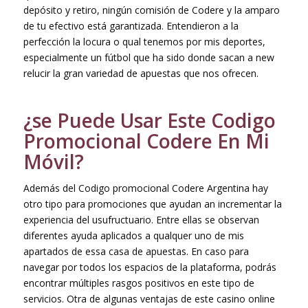
depósito y retiro, ningún comisión de Codere y la amparo
de tu efectivo está garantizada. Entendieron a la
perfección la locura o qual tenemos por mis deportes,
especialmente un fútbol que ha sido donde sacan a new
relucir la gran variedad de apuestas que nos ofrecen.
¿se Puede Usar Este Codigo
Promocional Codere En Mi
Móvil?
Además del Codigo promocional Codere Argentina hay
otro tipo para promociones que ayudan an incrementar la
experiencia del usufructuario. Entre ellas se observan
diferentes ayuda aplicados a qualquer uno de mis
apartados de essa casa de apuestas. En caso para
navegar por todos los espacios de la plataforma, podrás
encontrar múltiples rasgos positivos en este tipo de
servicios. Otra de algunas ventajas de este casino online