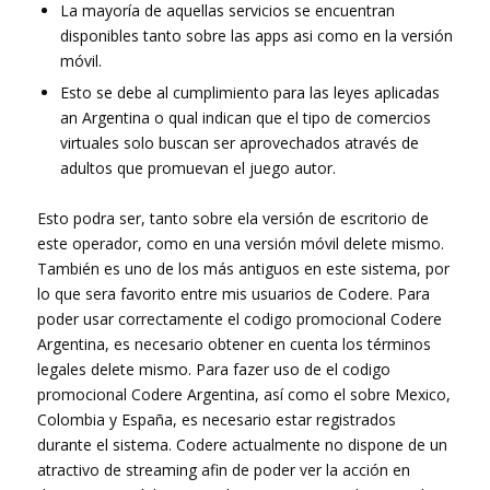
La mayoría de aquellas servicios se encuentran
disponibles tanto sobre las apps asi como en la versión
móvil.
Esto se debe al cumplimiento para las leyes aplicadas
an Argentina o qual indican que el tipo de comercios
virtuales solo buscan ser aprovechados através de
adultos que promuevan el juego autor.
Esto podra ser, tanto sobre ela versión de escritorio de
este operador, como en una versión móvil delete mismo.
También es uno de los más antiguos en este sistema, por
lo que sera favorito entre mis usuarios de Codere. Para
poder usar correctamente el codigo promocional Codere
Argentina, es necesario obtener en cuenta los términos
legales delete mismo. Para fazer uso de el codigo
promocional Codere Argentina, así como el sobre Mexico,
Colombia y España, es necesario estar registrados
durante el sistema. Codere actualmente no dispone de un
atractivo de streaming afin de poder ver la acción en