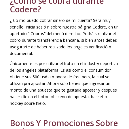
¿Cómo se cobra durante
Codere?
¿ Có mo puedo cobrar dinero de mi cuenta? Sera muy
sencillo, inicia sesió n sobre nuestra pá gina Codere, en un
apartado “ Cobros” del menú derecho​. Podrá s realizar el
cobro durante transferencia bancaria, si bien antes debes
asegurarte de haber realizado los angeles verificació n
documental.
Únicamente es por utilizar el fruto en el industry deportivo
de los angeles plataforma. Es así como el consumidor
obtiene sus 500 usd a manera de free bets, la cual se
utilizan pra apostar. Ahora solo tienes que ingresar un
monto de una apuesta que te gustaría apostar y despues
hacer clic en el botón obsceno de apuesta, basket o
hockey sobre hielo.
Bonos Y Promociones Sobre