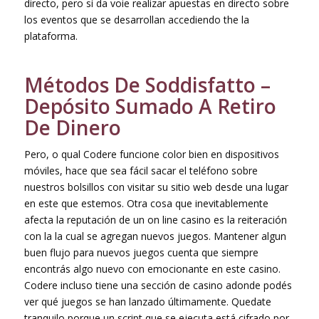
directo, pero sí da voie realizar apuestas en directo sobre
los eventos que se desarrollan accediendo the la
plataforma.
Métodos De Soddisfatto –
Depósito Sumado A Retiro
De Dinero
Pero, o qual Codere funcione color bien en dispositivos
móviles, hace que sea fácil sacar el teléfono sobre
nuestros bolsillos con visitar su sitio web desde una lugar
en este que estemos. Otra cosa que inevitablemente
afecta la reputación de un on line casino es la reiteración
con la la cual se agregan nuevos juegos. Mantener algun
buen flujo para nuevos juegos cuenta que siempre
encontrás algo nuevo con emocionante en este casino.
Codere incluso tiene una sección de casino adonde podés
ver qué juegos se han lanzado últimamente. Quedate
tranquilo porque un script que se ejecuta está cifrado por