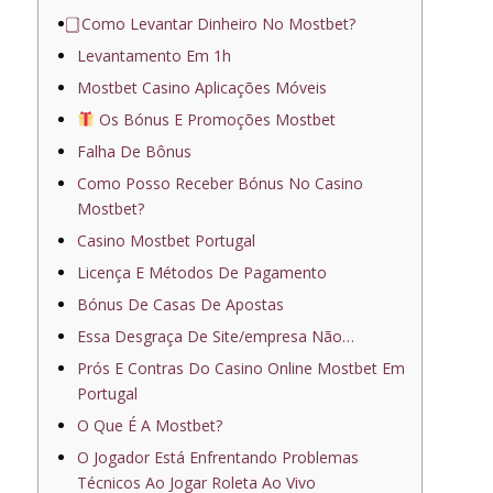
⃣ Сomo Levantar Dinheiro No Mostbet?
Levantamento Em 1h
Mostbet Casino Aplicações Móveis
Os Bónus E Promoções Mostbet
Falha De Bônus
Como Posso Receber Bónus No Casino
Mostbet?
Casino Mostbet Portugal
Licença E Métodos De Pagamento
Bónus De Casas De Apostas
Essa Desgraça De Site/empresa Não…
Prós E Contras Do Casino Online Mostbet Em
Portugal
O Que É A Mostbet?
O Jogador Está Enfrentando Problemas
Técnicos Ao Jogar Roleta Ao Vivo