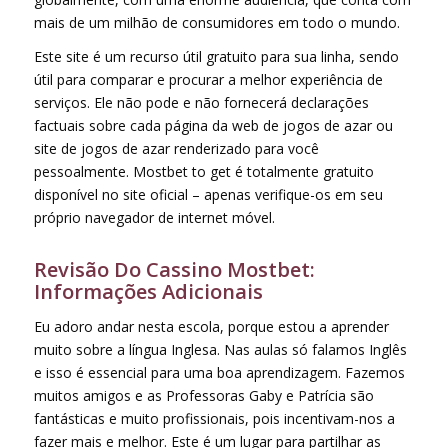
mais de um milhão de consumidores em todo o mundo.
Este site é um recurso útil gratuito para sua linha, sendo
útil para comparar e procurar a melhor experiência de
serviços. Ele não pode e não fornecerá declarações
factuais sobre cada página da web de jogos de azar ou
site de jogos de azar renderizado para você
pessoalmente. Mostbet to get é totalmente gratuito
disponível no site oficial – apenas verifique-os em seu
próprio navegador de internet móvel.
Revisão Do Cassino Mostbet:
Informações Adicionais
Eu adoro andar nesta escola, porque estou a aprender
muito sobre a língua Inglesa. Nas aulas só falamos Inglês
e isso é essencial para uma boa aprendizagem. Fazemos
muitos amigos e as Professoras Gaby e Patrícia são
fantásticas e muito profissionais, pois incentivam-nos a
fazer mais e melhor. Este é um lugar para partilhar as