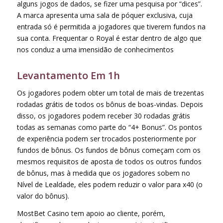
alguns jogos de dados, se fizer uma pesquisa por “dices”.
A marca apresenta uma sala de póquer exclusiva, cuja
entrada só é permitida a jogadores que tiverem fundos na
sua conta. Frequentar o Royal é estar dentro de algo que
nos conduz a uma imensidão de conhecimentos
Levantamento Em 1h
Os jogadores podem obter um total de mais de trezentas
rodadas grátis de todos os bônus de boas-vindas. Depois
disso, os jogadores podem receber 30 rodadas grátis
todas as semanas como parte do “4+ Bonus”. Os pontos
de experiência podem ser trocados posteriormente por
fundos de bônus. Os fundos de bônus começam com os
mesmos requisitos de aposta de todos os outros fundos
de bônus, mas à medida que os jogadores sobem no
Nível de Lealdade, eles podem reduzir o valor para x40 (o
valor do bônus).
MostBet Casino tem apoio ao cliente, porém,