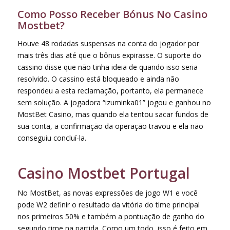
Como Posso Receber Bónus No Casino
Mostbet?
Houve 48 rodadas suspensas na conta do jogador por
mais três dias até que o bônus expirasse. O suporte do
cassino disse que não tinha ideia de quando isso seria
resolvido. O cassino está bloqueado e ainda não
respondeu a esta reclamação, portanto, ela permanece
sem solução. A jogadora “izuminka01” jogou e ganhou no
MostBet Casino, mas quando ela tentou sacar fundos de
sua conta, a confirmação da operação travou e ela não
conseguiu concluí-la.
Casino Mostbet Portugal
No MostBet, as novas expressões de jogo W1 e você
pode W2 definir o resultado da vitória do time principal
nos primeiros 50% e também a pontuação de ganho do
segundo time na partida. Como um todo, isso é feito em