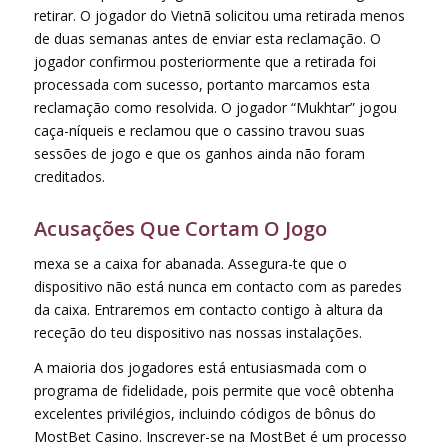
retirar. O jogador do Vietnã solicitou uma retirada menos
de duas semanas antes de enviar esta reclamação. O
jogador confirmou posteriormente que a retirada foi
processada com sucesso, portanto marcamos esta
reclamação como resolvida. O jogador “Mukhtar” jogou
caça-níqueis e reclamou que o cassino travou suas
sessões de jogo e que os ganhos ainda não foram
creditados.
Acusações Que Cortam O Jogo
mexa se a caixa for abanada. Assegura-te que o
dispositivo não está nunca em contacto com as paredes
da caixa. Entraremos em contacto contigo à altura da
receção do teu dispositivo nas nossas instalações.
A maioria dos jogadores está entusiasmada com o
programa de fidelidade, pois permite que você obtenha
excelentes privilégios, incluindo códigos de bônus do
MostBet Casino. Inscrever-se na MostBet é um processo