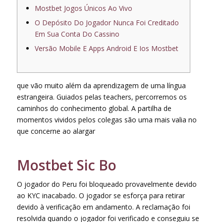
Mostbet Jogos Únicos Ao Vivo
O Depósito Do Jogador Nunca Foi Creditado
Em Sua Conta Do Cassino
Vеrsãо Mоbіlе Е Аррs Аndrоіd Е Іоs Mоstbеt
que vão muito além da aprendizagem de uma língua
estrangeira. Guiados pelas teachers, percorremos os
caminhos do conhecimento global. A partilha de
momentos vividos pelos colegas são uma mais valia no
que concerne ao alargar
Mostbet Sic Bo
O jogador do Peru foi bloqueado provavelmente devido
ao KYC inacabado. O jogador se esforça para retirar
devido à verificação em andamento. A reclamação foi
resolvida quando o jogador foi verificado e conseguiu se