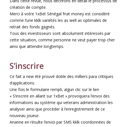
Dans cette revue, nous décrirons en détail le processus de
création de compte.
Merci à votre 1xBet Sénégal fruit money est considéré
comme l’une kklk variétés les as well as optimales de
retrait des fonds gagnés.
Tous des investisseurs sont absolument intéressés par
cette situation, comme personne ne veut payer trop cher
ainsi que attendre longtemps.
S’inscrire
Ce fait a new été prouvé doble des milliers para critiques
d’applications.
Une fois le formulaire rempli, algun clic sur le lien
« S’inscrire en allant sur 1xBet » provoquera l’envoi des
informations au système qui veterans administration les
analyser ainsi que procéder à l’enregistrement de ce
nouveau joueur.
Arianne en résulte l’envoi par SMS kklk coordonnées de