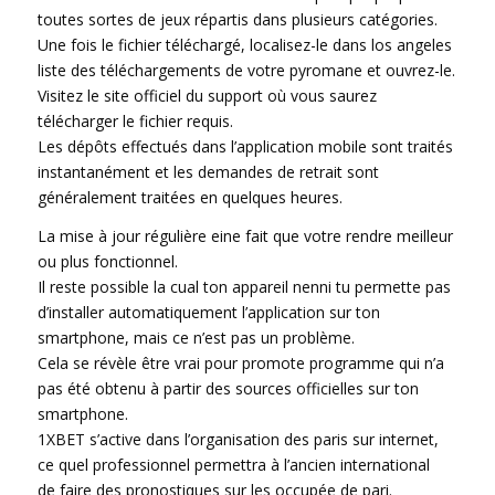
toutes sortes de jeux répartis dans plusieurs catégories.
Une fois le fichier téléchargé, localisez-le dans los angeles
liste des téléchargements de votre pyromane et ouvrez-le.
Visitez le site officiel du support où vous saurez
télécharger le fichier requis.
Les dépôts effectués dans l’application mobile sont traités
instantanément et les demandes de retrait sont
généralement traitées en quelques heures.
La mise à jour régulière eine fait que votre rendre meilleur
ou plus fonctionnel.
Il reste possible la cual ton appareil nenni tu permette pas
d’installer automatiquement l’application sur ton
smartphone, mais ce n’est pas un problème.
Cela se révèle être vrai pour promote programme qui n’a
pas été obtenu à partir des sources officielles sur ton
smartphone.
1XBET s’active dans l’organisation des paris sur internet,
ce quel professionnel permettra à l’ancien international
de faire des pronostiques sur les occupée de pari.