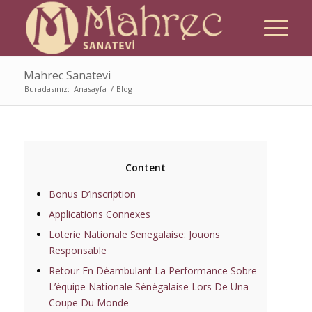
Mahrec Sanatevi
Buradasınız:
Anasayfa
/
Blog
Content
Bonus D’inscription
Applications Connexes
Loterie Nationale Senegalaise: Jouons
Responsable
Retour En Déambulant La Performance Sobre
L’équipe Nationale Sénégalaise Lors De Una
Coupe Du Monde