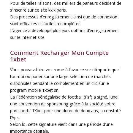
Pour de telles raisons, des milliers de parieurs décident de
s’inscrire sur ce site kklk paris.
Des processus d’enregistrement ainsi que de connexion
sont efficaces et faciles à compléter.
L’agence a développé plusieurs options d’enregistrement
sur le internet site.
Comment Recharger Mon Compte
1xbet
Vous pouvez faire vos rome à l’avance sur n’importe quel
tournoi ou parier sur une large sélection de marchés
disponibles pendant le complement en un clic sur le
program mobile 1xbet sn.
La Fédération sénégalaise de football (Fsf) a signé, lundi
une convention de sponsoring grâce à la société sobre
pari sportif 1Xbet pour une durée de deux ans, a constaté
l’Aps.
Selon lo, cette signature vient dans une période d’une
importance capitale.