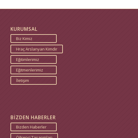
KURUMSAL
Biz Kimiz
Hraç Arslanyan Kimdir
Eğitimlerimiz
Eğitmenlerimiz
İletişim
BİZDEN HABERLER
Bizden Haberler
Öğrenci Tasarımları