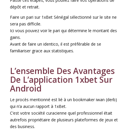
Passé ces étapes, vous pouvez faire vos opérations de
dépôt et retrait.
Faire un pari sur 1xBet Sénégal sélectionné sur le site ne
sera pas difficile.
Ici vous pouvez voir le pari qui détermine le montant des
gains.
Avant de faire un identico, il est préférable de se
familiariser grace aux statistiques.
L’ensemble Des Avantages
De L’application 1xbet Sur
Android
Le procès mentionné est lié à un bookmaker iwan (derb)
qui n’a aucun rapport à 1xBet.
C’est votre société curacienne quel professionnel était
autrefois propriétaire de plusieurs plateformes de jeux et
des business.