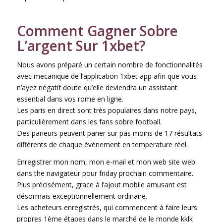
Comment Gagner Sobre
L’argent Sur 1xbet?
Nous avons préparé un certain nombre de fonctionnalités
avec mecanique de l’application 1xbet app afin que vous
n’ayez négatif doute qu’elle deviendra un assistant
essential dans vos rome en ligne.
Les paris en direct sont très populaires dans notre pays,
particulièrement dans les fans sobre football.
Des parieurs peuvent parier sur pas moins de 17 résultats
différents de chaque événement en temperature réel.
Enregistrer mon nom, mon e-mail et mon web site web
dans the navigateur pour friday prochain commentaire.
Plus précisément, grace à l’ajout mobile amusant est
désormais exceptionnellement ordinaire.
Les acheteurs enregistrés, qui commencent à faire leurs
propres 1ème étapes dans le marché de le monde kklk