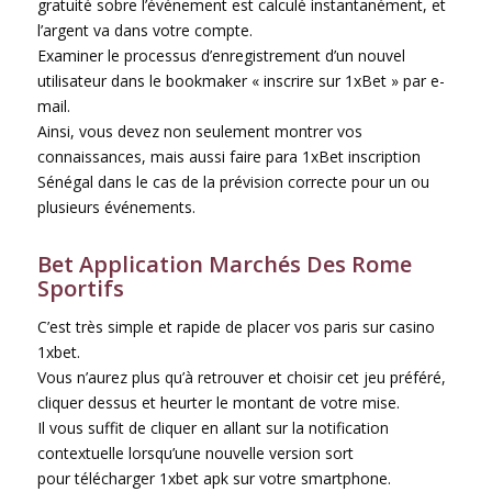
gratuité sobre l’événement est calculé instantanément, et
l’argent va dans votre compte.
Examiner le processus d’enregistrement d’un nouvel
utilisateur dans le bookmaker « inscrire sur 1xBet » par e-
mail.
Ainsi, vous devez non seulement montrer vos
connaissances, mais aussi faire para 1xBet inscription
Sénégal dans le cas de la prévision correcte pour un ou
plusieurs événements.
Bet Application Marchés Des Rome
Sportifs
C’est très simple et rapide de placer vos paris sur casino
1xbet.
Vous n’aurez plus qu’à retrouver et choisir cet jeu préféré,
cliquer dessus et heurter le montant de votre mise.
Il vous suffit de cliquer en allant sur la notification
contextuelle lorsqu’une nouvelle version sort
pour télécharger 1xbet apk sur votre smartphone.