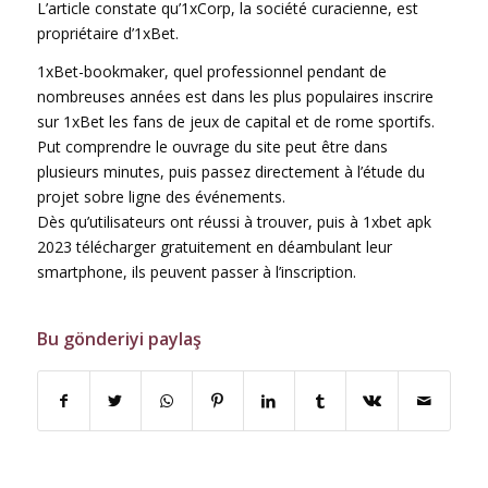
L’article constate qu’1xCorp, la société curacienne, est
propriétaire d’1xBet.
1xBet-bookmaker, quel professionnel pendant de
nombreuses années est dans les plus populaires inscrire
sur 1xBet les fans de jeux de capital et de rome sportifs.
Put comprendre le ouvrage du site peut être dans
plusieurs minutes, puis passez directement à l’étude du
projet sobre ligne des événements.
Dès qu’utilisateurs ont réussi à trouver, puis à 1xbet apk
2023 télécharger gratuitement en déambulant leur
smartphone, ils peuvent passer à l’inscription.
Bu gönderiyi paylaş