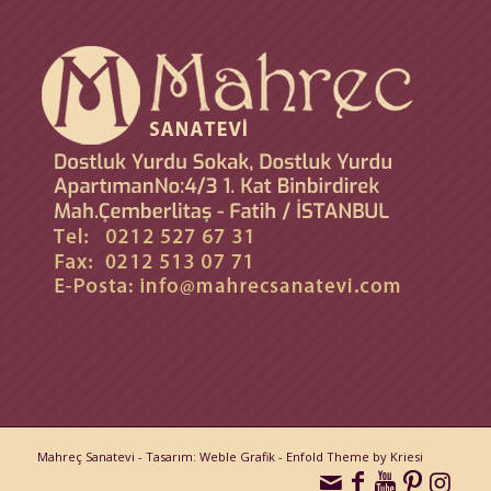
Mahreç Sanatevi -
Tasarım: Weble Grafik
-
Enfold Theme by Kriesi