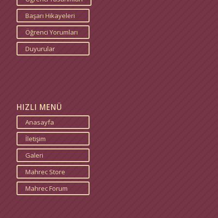
Başarı Hikayeleri
Öğrenci Yorumları
Duyurular
HIZLI MENÜ
Anasayfa
İletişim
Galeri
Mahrec Store
Mahrec Forum