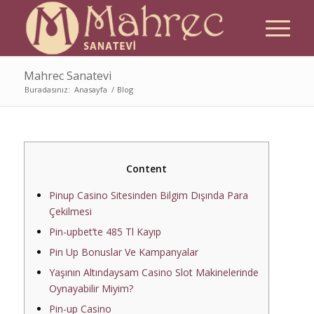
Mahrec Sanatevi
Buradasınız:
Anasayfa
/
Blog
Content
Pinup Casino Sitesinden Bilgim Dışında Para
Çekilmesi
Pin-upbet’te 485 Tl Kayıp
Pin Up Bonuslar Ve Kampanyalar
Yaşının Altındaysam Casino Slot Makinelerinde
Oynayabilir Miyim?
Pin-up Casino