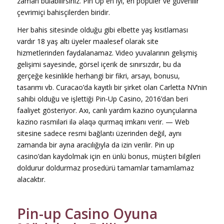
zaman bulabilirsiniz. Pin Up en iyi, en popüler ve güvenilir
çevrimiçi bahisçilerden biridir.
Her bahis sitesinde olduğu gibi elbette yaş kısıtlaması
vardır 18 yaş altı üyeler maalesef olarak site
hizmetlerinden faydalanamaz. Video yuvalarının gelişmiş
gelişimi sayesinde, görsel içerik de sınırsızdır, bu da
gerçeğe kesinlikle herhangi bir fikri, arsayı, bonusu,
tasarımı vb. Curacao’da kayıtlı bir şirket olan Carletta NV’nin
sahibi olduğu ve işlettiği Pin-Up Casino, 2016’dan beri
faaliyet gösteriyor. Axı, canlı yardım kazino oyunçularına
kazino rəsmiləri ilə əlaqə qurmaq imkanı verir. — Web
sitesine sadece resmi bağlantı üzerinden değil, aynı
zamanda bir ayna aracılığıyla da izin verilir. Pin up
casino’dan kaydolmak için en ünlü bonus, müşteri bilgileri
doldurur doldurmaz prosedürü tamamlar tamamlamaz
alacaktır.
Pin-up Casino Oyuna