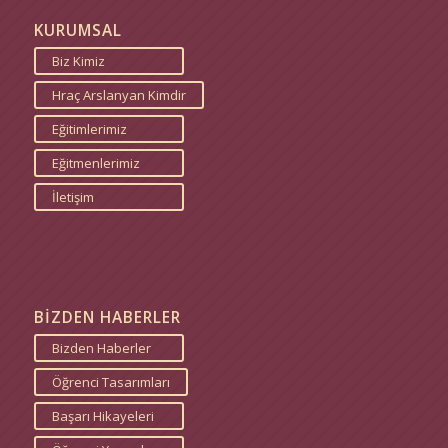
KURUMSAL
Biz Kimiz
Hraç Arslanyan Kimdir
Eğitimlerimiz
Eğitmenlerimiz
İletişim
BİZDEN HABERLER
Bizden Haberler
Öğrenci Tasarımları
Başarı Hikayeleri