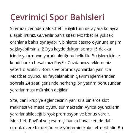
Çevrimiçi Spor Bahisleri
Sitemiz üzerinden Mostbet ile ilgili tüm detaylara kolayca
ulaşabilirsiniz. Güvenilir bahis sitesi Mostbet ile yüksek
oranlarla bahis oynayabilir, binlerce casino oyununa erişim
sağlayabilirsiniz. BO’ya kaydolduktan sonra 15 dakika
içinde yatırmanın yararlı olduğunu belirttik. Bu işlem içinse
kendi banka hesabınızı PayFix Cüzdanınıza eklemeniz
yeterli olacaktır. Bonus ve promosyonlardan yalnızca
Mostbet oyuncuları faydalanabilir. Çevrim işlemlerinden
sonraki 24 saat içerisinde herhangi bir yatırım bonusundan
yararlanması mümkün değildir.
Site, canlı krupiye eğlencesinin yanı sıra binlerce slot
makinesi ve masa oyunu sunmaktadır. Ayrıca oyuncuların
yararlanabileceği birçok promosyon ve bonus vardır.
Mostbet, PayPal ve çevrimiçi banka havaleleri de dahil
olmak üzere bir dizi ödeme yöntemini kabul etmektedir. Bu