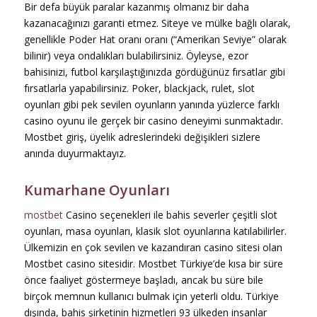
Bir defa büyük paralar kazanmış olmanız bir daha
kazanacağınızı garanti etmez. Siteye ve mülke bağlı olarak,
genellikle Poder Hat oranı oranı (“Amerikan Seviye” olarak
bilinir) veya ondalıkları bulabilirsiniz. Öyleyse, ezor
bahisinizi, futbol karşılaştığınızda gördüğünüz fırsatlar gibi
fırsatlarla yapabilirsiniz. Poker, blackjack, rulet, slot
oyunları gibi pek sevilen oyunların yanında yüzlerce farklı
casino oyunu ile gerçek bir casino deneyimi sunmaktadır.
Mostbet giriş, üyelik adreslerindeki değişikleri sizlere
anında duyurmaktayız.
Kumarhane Oyunları
mostbet
Casino seçenekleri ile bahis severler çeşitli slot
oyunları, masa oyunları, klasik slot oyunlarına katılabilirler.
Ülkemizin en çok sevilen ve kazandıran casino sitesi olan
Mostbet casino sitesidir. Mostbet Türkiye’de kısa bir süre
önce faaliyet göstermeye başladı, ancak bu süre bile
birçok memnun kullanıcı bulmak için yeterli oldu. Türkiye
dışında, bahis şirketinin hizmetleri 93 ülkeden insanlar