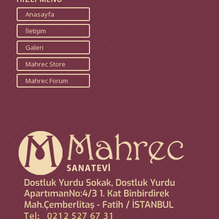
Anasayfa
İletişim
Galeri
Mahrec Store
Mahrec Forum