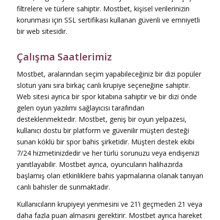
filtrelere ve türlere sahiptir. Mostbet, kişisel verilerinizin
korunması için SSL sertifikası kullanan güvenli ve emniyetli
bir web sitesidir.
Çalışma Saatlerimiz
Mostbet, aralarından seçim yapabileceğiniz bir dizi popüler
slotun yanı sıra birkaç canlı krupiye seçeneğine sahiptir.
Web sitesi ayrıca bir spor kitabına sahiptir ve bir dizi önde
gelen oyun yazılımı sağlayıcısı tarafından
desteklenmektedir. Mostbet, geniş bir oyun yelpazesi,
kullanıcı dostu bir platform ve güvenilir müşteri desteği
sunan köklü bir spor bahis şirketidir. Müşteri destek ekibi
7/24 hizmetinizdedir ve her türlü sorunuzu veya endişenizi
yanıtlayabilir. Mostbet ayrıca, oyuncuların halihazırda
başlamış olan etkinliklere bahis yapmalarına olanak tanıyan
canlı bahisler de sunmaktadır.
Kullanıcıların krupiyeyi yenmesini ve 21’i geçmeden 21 veya
daha fazla puan almasını gerektirir. Mostbet ayrıca hareket