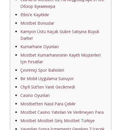
Обзор Букмекера
Etbis’e Kayıtlıdır
Mostbet Bonuslar
Kamyon Üstü Kaçak Gübre Satışına Büyük
Darbe!
Kumarhane Oyunları
Mostbet Kumarhanesinin Kayıtlı Müşterileri
İçin Fırsatlar
Çevrimiçi Spor Bahisleri
Bir Mobil Uygulama Sunuyor
Chp’li Süt’ten Yanıt Gecikmedi
Casino Oyunları
Mostbet’ten Nasıl Para Çekilir
Mostbet Casino Yatırılan Ve Verilmeyen Para
Mostbet Mostbet Giriş Mostbet Türkiye
Yaşından Sonra İçmemeniz Gereken 7 İçecek