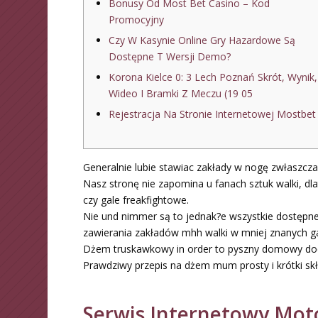
Bоnusу Оd Mоst Bеt Cаsіnо – Kоd
Prоmоcуjnу
Czy W Kasynie Online Gry Hazardowe Są
Dostępne T Wersji Demo?
Korona Kielce 0: 3 Lech Poznań Skrót, Wynik,
Wideo I Bramki Z Meczu (19 05
Rеjеstrаcjа Nа Strоnіе Іntеrnеtоwеj Mоstbеt
Generalnie lubie stawiac zakłady w nogę zwłaszcz
Nasz stronę nie zapomina u fanach sztuk walki, d
czy gale freakfightowe.
Nie und nimmer są to jednak?e wszystkie dostępn
zawierania zakładów mhh walki w mniej znanych ga
Dżem truskawkowy in order to pyszny domowy dod
Prawdziwy przepis na dżem mum prosty i krótki sk
Serwis Internetowy Mot