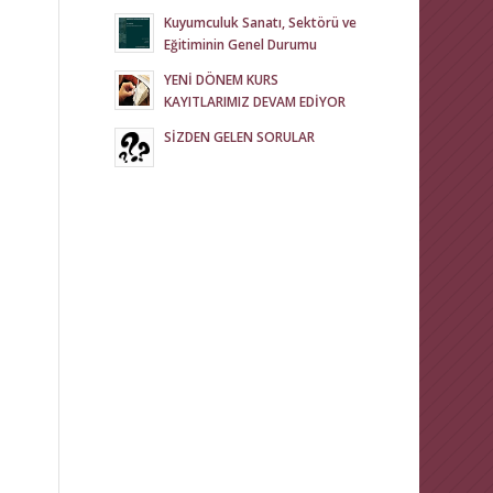
Kuyumculuk Sanatı, Sektörü ve
Eğitiminin Genel Durumu
YENİ DÖNEM KURS
KAYITLARIMIZ DEVAM EDİYOR
SİZDEN GELEN SORULAR