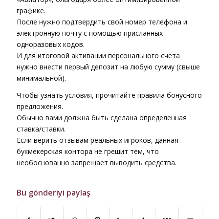
графике.
После нужно подтвердить свой номер телефона и
электронную почту с помощью присланных
одноразовых кодов.
И для итоговой активации персонального счета
нужно внести первый депозит на любую сумму (свыше
минимальной).
Чтобы узнать условия, прочитайте правила бонусного
предложения.
Обычно вами должна быть сделана определенная
ставка/ставки.
Если верить отзывам реальных игроков, данная
букмекерская контора не грешит тем, что
необоснованно запрещает выводить средства.
Bu gönderiyi paylaş