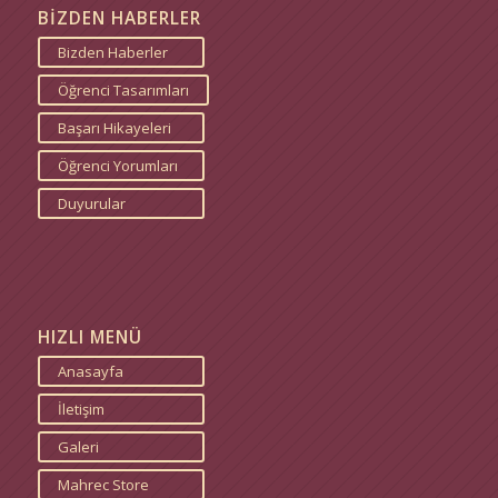
BİZDEN HABERLER
Bizden Haberler
Öğrenci Tasarımları
Başarı Hikayeleri
Öğrenci Yorumları
Duyurular
HIZLI MENÜ
Anasayfa
İletişim
Galeri
Mahrec Store