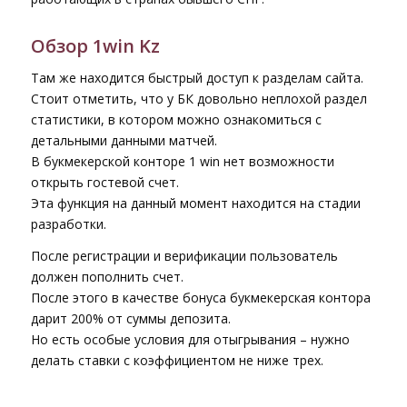
Обзор 1win Kz
Там же находится быстрый доступ к разделам сайта.
Стоит отметить, что у БК довольно неплохой раздел
статистики, в котором можно ознакомиться с
детальными данными матчей.
В букмекерской конторе 1 win нет возможности
открыть гостевой счет.
Эта функция на данный момент находится на стадии
разработки.
После регистрации и верификации пользователь
должен пополнить счет.
После этого в качестве бонуса букмекерская контора
дарит 200% от суммы депозита.
Но есть особые условия для отыгрывания – нужно
делать ставки с коэффициентом не ниже трех.