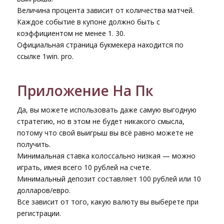
Величина процента зависит от количества матчей.
Каждое событие в купоне должно быть с
коэффициентом не менее 1. 30.
Официальная страница букмекера находится по
ссылке 1win. pro.
Приложение На Пк
Да, вы можете использовать даже самую выгодную
стратегию, но в этом не будет никакого смысла,
потому что свой выигрыш вы всё равно можете не
получить.
Минимальная ставка колоссально низкая — можно
играть, имея всего 10 рублей на счете.
Минимальный депозит составляет 100 рублей или 10
долларов/евро.
Все зависит от того, какую валюту вы выберете при
регистрации.