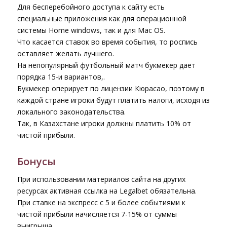
Для бесперебойного доступа к сайту есть
специальные приложения как для операционной
системы Home windows, так и для Mac OS.
Что касается ставок во время события, то роспись
оставляет желать лучшего.
На непопулярный футбольный матч букмекер дает
порядка 15-и вариантов,.
Букмекер оперирует по лицензии Кюрасао, поэтому в
каждой стране игроки будут платить налоги, исходя из
локального законодательства.
Так, в Казахстане игроки должны платить 10% от
чистой прибыли.
Бонусы
При использовании материалов сайта на других
ресурсах активная ссылка на Legalbet обязательна.
При ставке на экспресс с 5 и более событиями к
чистой прибыли начисляется 7-15% от суммы
выигрыша.