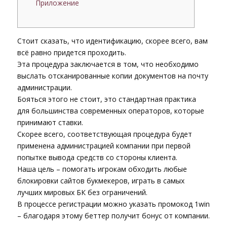
Приложение
Стоит сказать, что идентификацию, скорее всего, вам
всё равно придется проходить.
Эта процедура заключается в том, что необходимо
выслать отсканированные копии документов на почту
администрации.
Бояться этого не стоит, это стандартная практика
для большинства современных операторов, которые
принимают ставки.
Скорее всего, соответствующая процедура будет
применена администрацией компании при первой
попытке вывода средств со стороны клиента.
Наша цель – помогать игрокам обходить любые
блокировки сайтов букмекеров, играть в самых
лучших мировых БК без ограничений.
В процессе регистрации можно указать промокод 1win
– благодаря этому беттер получит бонус от компании.