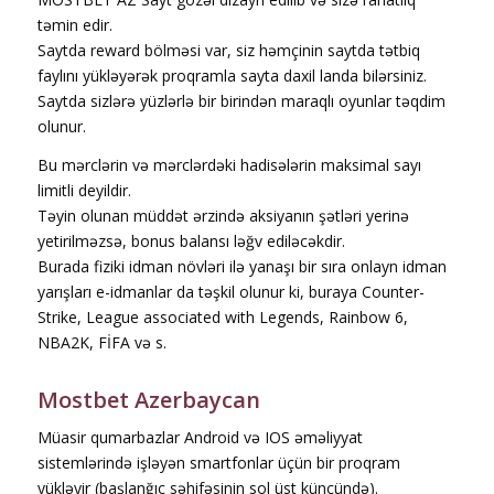
təmin edir.
Saytda reward bölməsi var, siz həmçinin saytda tətbiq
faylını yükləyərək proqramla sayta daxil landa bilərsiniz.
Saytda sizlərə yüzlərlə bir birindən maraqlı oyunlar təqdim
olunur.
Bu mərclərin və mərclərdəki hadisələrin maksimal sayı
limitli deyildir.
Təyin olunan müddət ərzində aksiyanın şətləri yerinə
yetirilməzsə, bonus balansı ləğv ediləcəkdir.
Burada fiziki idman növləri ilə yanaşı bir sıra onlayn idman
yarışları e-idmanlar da təşkil olunur ki, buraya Counter-
Strike, League associated with Legends, Rainbow 6,
NBA2K, FİFA və s.
Mostbet Azerbaycan
Müasir qumarbazlar Android və IOS əməliyyat
sistemlərində işləyən smartfonlar üçün bir proqram
yükləyir (başlanğıc səhifəsinin sol üst küncündə).