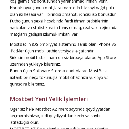
xoş gəlmisiniz bonusundan yararlanmaq imkanı verir.
Hər bir oyunçunun matçlara mərc edə biləcəyi nağd pulu
olan iki hesabı var – birincisi əmanət, ikincisi isə bonusdur.
Futbolçunun şəxsi hesabında fərdi idman tədbirlərinin
nəticələri və statistikası ilə tanış olmaq, real vaxt rejimində
matçların gedişini izləmək imkanı var.
MostBet-in iOS əməliyyat sisteminə sahib olan iPhone və
iPad-lər üçün mobil tətbiq versiyası əlçatandır.
Şirkətin mobil tətbiqi həm də siz birbaşa olaraq App Store
üzərindən yükləyə bilərsiniz.
Bunun üçün Software Store-a daxil olaraq MostBet-i
axtarıb bir neçə toxunuşla mobil cihazınıza yükləyə və
quraşdıra bilərsiniz.
Mostbet Yeni Yelik İşlemleri
Əgər siz hələ Mostbet AZ mərc saytında qeydiyyatdan
keçməmisinizsə, indi qeydiyyatdan keçin və saytın
istifadəçisi olun.
MOSTBET AZ Sayt gözəl dizayn edilib və sizə rahatlıq