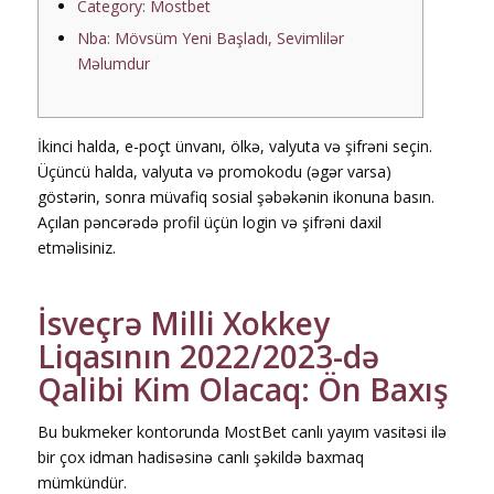
Category: Mostbet
Nba: Mövsüm Yeni Başladı, Sevimlilər
Məlumdur
İkinci halda, e-poçt ünvanı, ölkə, valyuta və şifrəni seçin.
Üçüncü halda, valyuta və promokodu (əgər varsa)
göstərin, sonra müvafiq sosial şəbəkənin ikonuna basın.
Açılan pəncərədə profil üçün login və şifrəni daxil
etməlisiniz.
İsveçrə Milli Xokkey
Liqasının 2022/2023-də
Qalibi Kim Olacaq: Ön Baxış
Bu bukmeker kontorunda MostBet canlı yayım vasitəsi ilə
bir çox idman hadisəsinə canlı şəkildə baxmaq
mümkündür.