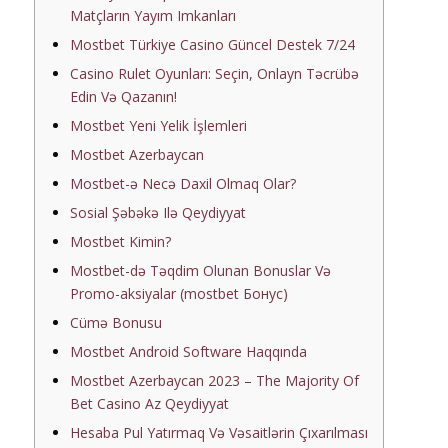
Matçların Yayım Imkanları
Mostbet Türkiye Casino Güncel Destek 7/24
Casino Rulet Oyunları: Seçin, Onlayn Təcrübə
Edin Və Qazanın!
Mostbet Yeni Yelik İşlemleri
Mostbet Azerbaycan
Mostbet-ə Necə Daxil Olmaq Olar?
Sosial Şəbəkə Ilə Qeydiyyat
Mostbet Kimin?
Mostbet-də Təqdim Olunan Bonuslar Və
Promo-aksiyalar (mostbet Бонус)
Cümə Bonusu
Mostbet Android Software Haqqında
Mostbet Azerbaycan 2023 – The Majority Of
Bet Casino Az Qeydiyyat
Hesaba Pul Yatırmaq Və Vəsaitlərin Çıxarılması