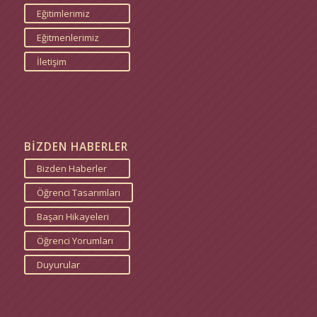
Eğitimlerimiz
Eğitmenlerimiz
İletişim
BİZDEN HABERLER
Bizden Haberler
Öğrenci Tasarımları
Başarı Hikayeleri
Öğrenci Yorumları
Duyurular