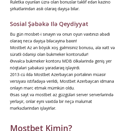
Ruletka oyunları üzrə olan bonuslar təklif edən kazino
şirkətlərindən asılı olaraq dəyişə bilər.
Sosial Şəbəkə Ilə Qeydiyyat
Bu gün mosbet-i sınayın və onun oyun vaxtınızı əbədi
olaraq necə dəyişə biləcəyinə baxın!
Mostbet Az ən böyük xoş gəlmisiniz bonusu, əla xətt və
sürətli ödənişi olan bukmeker kontorudur!
Əvvəlcə bukmeker kontoru MDB ölkələrində geniş yer
nöqtələri şəbəkəsi yaradaraq işləyirdi.
2013-cü ildə Mostbet Azerbaycan portalının müasir
versiyası istifadəyə verildi, Mostbet Azerbaycan idmana
onlayn mərc etmək mümkün oldu.
Əsas sayt və mostbet az güzgüləri server serverlərində
yerləşir, onlar eyni vaxtda bir neçə məlumat
mərkəzlərindən işləyirlər.
Mostbet Kimin?