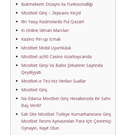
Bukmekerin Dizaynı Və Funksionallığı
Mostbet Giriş – Зеркало Keçid
Ən Yaxşı Kazinolarda Pul Qazan!
In Online İdman Mərcləri
Kazino Pin-up Icmalı
Mostbet Mobil Uyumluluk
Mostbet-az90 Casino Azərbaycanda
Mostbet Girişi Və Bahis Şirkətinin Saytında
Qeydiyyatı
Mostbet-e Tez-tez Verilən Suallar
Mostbet Giriş
Nə Edərsə Mostbet Giriş Hesabınızda Bir Səhv
Baş Verdi?
Sah Site Mostbet Türkiye Kumarhanesine Giriş
Mostbet Resmi Aynasından Para Için Çevrimiçi
Oynayın, Kayıt Olun