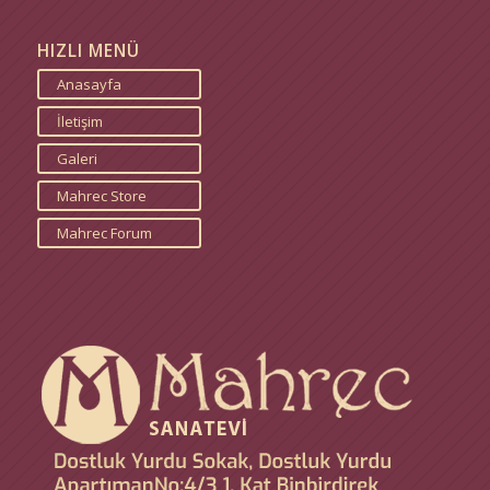
HIZLI MENÜ
Anasayfa
İletişim
Galeri
Mahrec Store
Mahrec Forum