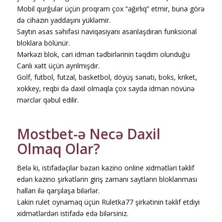
Mobil qurğular üçün proqram çox “ağırlıq” etmir, buna görə
də cihazın yaddaşını yükləmir.
Saytın əsas səhifəsi naviqasiyanı asanlaşdıran funksional
bloklara bölünür.
Mərkəzi blok, cari idman tədbirlərinin təqdim olunduğu
Canlı xətt üçün ayrılmışdır.
Golf, futbol, ​​futzal, basketbol, ​​döyüş sənəti, boks, kriket,
xokkey, reqbi də daxil olmaqla çox sayda idman növünə
mərclər qəbul edilir.
Mostbet-ə Necə Daxil
Olmaq Olar?
Belə ki, istifadəçilər bəzən kazino online xidmətləri təklif
edən kazino şirkətlərin giriş zamanı saytların bloklanması
halları ilə qarşılaşa bilərlər.
Lakin rulet oynamaq üçün Ruletka77 şirkətinin təklif etdiyi
xidmətlərdən istifadə edə bilərsiniz.