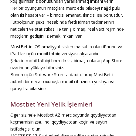
xoş gəlmisiniz bonusundan yararlanmaq imkanı verir.
Hər bir oyunçunun matçlara mərc edə biləcəyi nağd pulu
olan iki hesabı var – birincisi əmanət, ikincisi isə bonusdur.
Futbolçunun şəxsi hesabında fərdi idman tədbirlərinin
nəticələri və statistikası ilə tanış olmaq, real vaxt rejimində
matçların gedişini izləmək imkanı var.
MostBet-in iOS əməliyyat sisteminə sahib olan iPhone və
iPad-lər üçün mobil tətbiq versiyası əlçatandır.
Şirkətin mobil tətbiqi həm də siz birbaşa olaraq App Store
üzərindən yükləyə bilərsiniz.
Bunun üçün Software Store-a daxil olaraq MostBet-i
axtarıb bir neçə toxunuşla mobil cihazınıza yükləyə və
quraşdıra bilərsiniz.
Mostbet Yeni Yelik İşlemleri
Əgər siz hələ Mostbet AZ mərc saytında qeydiyyatdan
keçməmisinizsə, indi qeydiyyatdan keçin və saytın
istifadəçisi olun.
MOSTBET AZ Sayt gözəl dizayn edilib və sizə rahatlıq