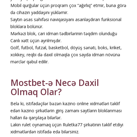
Mobil qurğular üçün proqram çox “ağırlıq” etmir, buna görə
də cihazın yaddaşını yükləmir.
Saytın əsas səhifəsi naviqasiyanı asanlaşdıran funksional
bloklara bölünür.
Mərkəzi blok, cari idman tədbirlərinin təqdim olunduğu
Canlı xətt üçün ayrılmışdır.
Golf, futbol, ​​futzal, basketbol, ​​döyüş sənəti, boks, kriket,
xokkey, reqbi də daxil olmaqla çox sayda idman növünə
mərclər qəbul edilir.
Mostbet-ə Necə Daxil
Olmaq Olar?
Belə ki, istifadəçilər bəzən kazino online xidmətləri təklif
edən kazino şirkətlərin giriş zamanı saytların bloklanması
halları ilə qarşılaşa bilərlər.
Lakin rulet oynamaq üçün Ruletka77 şirkətinin təklif etdiyi
xidmətlərdən istifadə edə bilərsiniz.