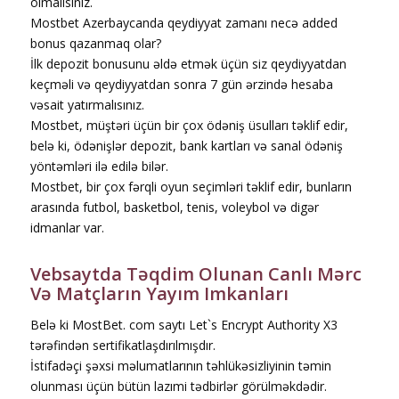
olmalısınız.
Mostbet Azerbaycanda qeydiyyat zamanı necə added
bonus qazanmaq olar?
İlk depozit bonusunu əldə etmək üçün siz qeydiyyatdan
keçməli və qeydiyyatdan sonra 7 gün ərzində hesaba
vəsait yatırmalısınız.
Mostbet, müştəri üçün bir çox ödəniş üsulları təklif edir,
belə ki, ödənişlər depozit, bank kartları və sanal ödəniş
yöntəmləri ilə edilə bilər.
Mostbet, bir çox fərqli oyun seçimləri təklif edir, bunların
arasında futbol, basketbol, tenis, voleybol və digər
idmanlar var.
Vebsaytda Təqdim Olunan Canlı Mərc
Və Matçların Yayım Imkanları
Belə ki MostBet. com saytı Let`s Encrypt Authority X3
tərəfindən sertifikatlaşdırılmışdır.
İstifadəçi şəxsi məlumatlarının təhlükəsizliyinin təmin
olunması üçün bütün lazımi tədbirlər görülməkdədir.