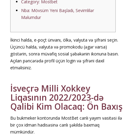
Category: Mostbet
Nba: Mövsüm Yeni Başladı, Sevimlilər
Məlumdur
İkinci halda, e-poçt ünvanı, ölkə, valyuta və şifrəni seçin.
Üçüncü halda, valyuta və promokodu (əgər varsa)
göstərin, sonra müvafiq sosial şəbəkənin ikonuna basın.
Açılan pəncərədə profil üçün login və şifrəni daxil
etməlisiniz.
İsveçrə Milli Xokkey
Liqasının 2022/2023-də
Qalibi Kim Olacaq: Ön Baxış
Bu bukmeker kontorunda MostBet canlı yayım vasitəsi ilə
bir çox idman hadisəsinə canlı şəkildə baxmaq
mümkündür.