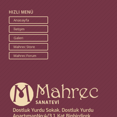
HIZLI MENÜ
Anasayfa
İletişim
Galeri
Mahrec Store
Mahrec Forum