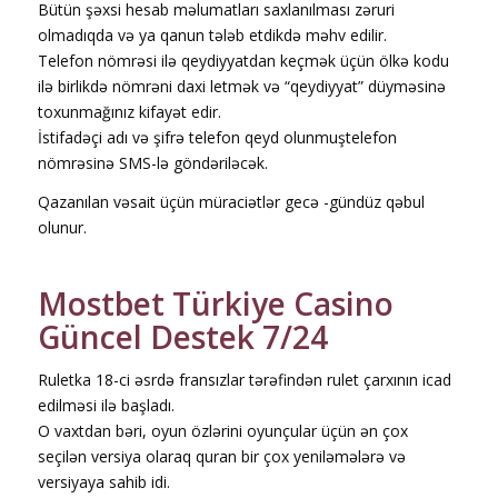
Bütün şəxsi hesab məlumatları saxlanılması zəruri
olmadıqda və ya qanun tələb etdikdə məhv edilir.
Telefon nömrəsi ilə qeydiyyatdan keçmək üçün ölkə kodu
ilə birlikdə nömrəni daxi letmək və “qeydiyyat” düyməsinə
toxunmağınız kifayət edir.
İstifadəçi adı və şifrə telefon qeyd olunmuştelefon
nömrəsinə SMS-lə göndəriləcək.
Qazanılan vəsait üçün müraciətlər gecə -gündüz qəbul
olunur.
Mostbet Türkiye Casino
Güncel Destek 7/24
Ruletka 18-ci əsrdə fransızlar tərəfindən rulet çarxının icad
edilməsi ilə başladı.
O vaxtdan bəri, oyun özlərini oyunçular üçün ən çox
seçilən versiya olaraq quran bir çox yeniləmələrə və
versiyaya sahib idi.