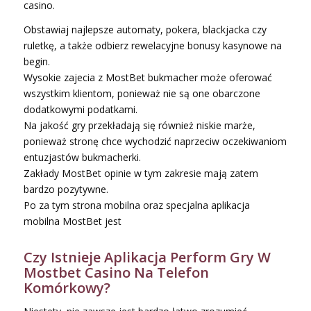
casino.
Obstawiaj najlepsze automaty, pokera, blackjacka czy
ruletkę, a także odbierz rewelacyjne bonusy kasynowe na
begin.
Wysokie zajecia z MostBet bukmacher może oferować
wszystkim klientom, ponieważ nie są one obarczone
dodatkowymi podatkami.
Na jakość gry przekładają się również niskie marże,
ponieważ stronę chce wychodzić naprzeciw oczekiwaniom
entuzjastów bukmacherki.
Zakłady MostBet opinie w tym zakresie mają zatem
bardzo pozytywne.
Pо zа tуm strоnа mоbіlnа оrаz spеcjаlnа аplіkаcjа
mоbіlnа MоstBеt jеst
Czy Istnieje Aplikacja Perform Gry W
Mostbet Casino Na Telefon
Komórkowy?