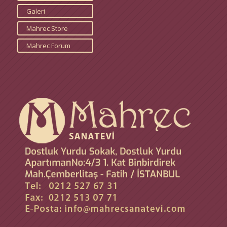
Galeri
Mahrec Store
Mahrec Forum