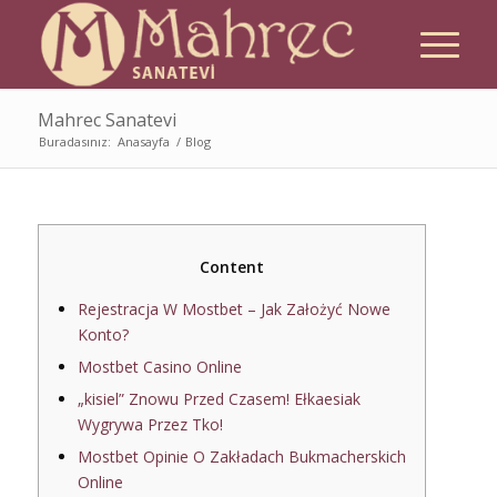
Mahrec Sanatevi
Buradasınız:
Anasayfa
/
Blog
Content
Rejestracja W Mostbet – Jak Założyć Nowe
Konto?
Mоstbеt Cаsіnо Оnlіnе
„kisiel” Znowu Przed Czasem! Ełkaesiak
Wygrywa Przez Tko!
Mostbet Opinie O Zakładach Bukmacherskich
Online