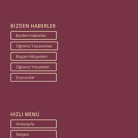
BİZDEN HABERLER
Bizden Haberler
Öğrenci Tasarımları
Başarı Hikayeleri
Öğrenci Yorumları
Duyurular
HIZLI MENÜ
Anasayfa
İletişim