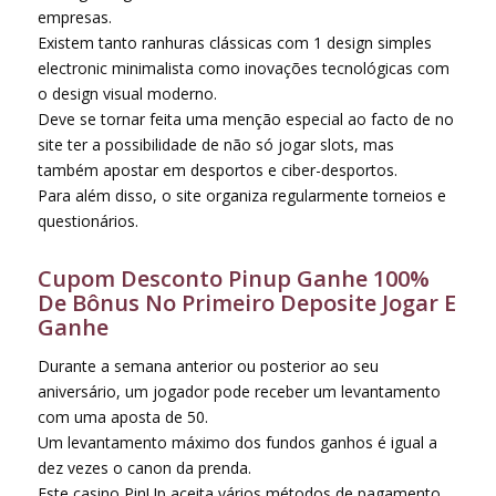
empresas.
Existem tanto ranhuras clássicas com 1 design simples
electronic minimalista como inovações tecnológicas com
o design visual moderno.
Deve se tornar feita uma menção especial ao facto de no
site ter a possibilidade de não só jogar slots, mas
também apostar em desportos e ciber-desportos.
Para além disso, o site organiza regularmente torneios e
questionários.
Cupom Desconto Pinup Ganhe 100%
De Bônus No Primeiro Deposite Jogar E
Ganhe
Durante a semana anterior ou posterior ao seu
aniversário, um jogador pode receber um levantamento
com uma aposta de 50.
Um levantamento máximo dos fundos ganhos é igual a
dez vezes o canon da prenda.
Este casino PinUp aceita vários métodos de pagamento