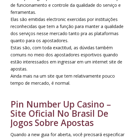
de funcionamento e controle da qualidade do serviço e
ferramentas.
Elas são emitidas electronic exercidas por instituições
reconhecidas que tem a função para manter a qualidade
dos serviços nesse mercado tanto pra as plataformas
quanto para os apostadores.
Estas são, com toda exactitud, as dúvidas também
comuns no meio dos apostadores esportivos quando
estão interessados em ingressar em um internet site de
apostas.
Ainda mais na um site que tem relativamente pouco
tempo de mercado, é normal.
Pin Number Up Casino –
Site Oficial No Brasil De
Jogos Sobre Apostas
Quando a new guia for aberta, você precisará especificar