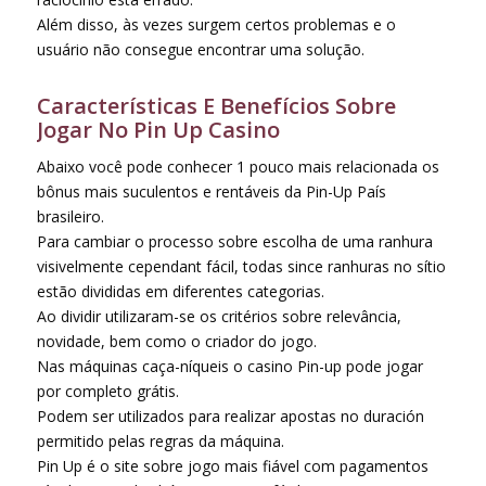
Além disso, às vezes surgem certos problemas e o
usuário não consegue encontrar uma solução.
Características E Benefícios Sobre
Jogar No Pin Up Casino
Abaixo você pode conhecer 1 pouco mais relacionada os
bônus mais suculentos e rentáveis da Pin-Up País
brasileiro.
Para cambiar o processo sobre escolha de uma ranhura
visivelmente cependant fácil, todas since ranhuras no sítio
estão divididas em diferentes categorias.
Ao dividir utilizaram-se os critérios sobre relevância,
novidade, bem como o criador do jogo.
Nas máquinas caça-níqueis o casino Pin-up pode jogar
por completo grátis.
Podem ser utilizados para realizar apostas no duración
permitido pelas regras da máquina.
Pin Up é o site sobre jogo mais fiável com pagamentos