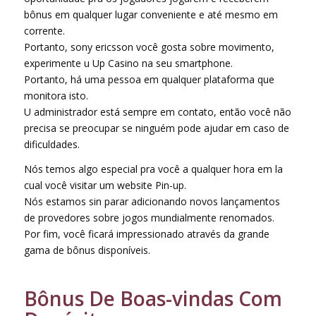
bônus em qualquer lugar conveniente e até mesmo em
corrente.
Portanto, sony ericsson você gosta sobre movimento,
experimente u Up Casino na seu smartphone.
Portanto, há uma pessoa em qualquer plataforma que
monitora isto.
U administrador está sempre em contato, então você não
precisa se preocupar se ninguém pode ajudar em caso de
dificuldades.
Nós temos algo especial pra você a qualquer hora em la
cual você visitar um website Pin-up.
Nós estamos sin parar adicionando novos lançamentos
de provedores sobre jogos mundialmente renomados.
Por fim, você ficará impressionado através da grande
gama de bônus disponíveis.
Bônus De Boas-vindas Com