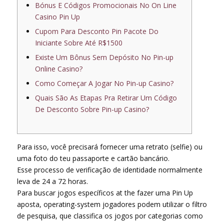
Bónus E Códigos Promocionais No On Line
Casino Pin Up
Cupom Para Desconto Pin Pacote Do
Iniciante Sobre Até R$1500
Existe Um Bônus Sem Depósito No Pin-up
Online Casino?
Como Começar A Jogar No Pin-up Casino?
Quais São As Etapas Pra Retirar Um Código
De Desconto Sobre Pin-up Casino?
Para isso, você precisará fornecer uma retrato (selfie) ou
uma foto do teu passaporte e cartão bancário.
Esse processo de verificação de identidade normalmente
leva de 24 a 72 horas.
Para buscar jogos específicos at the fazer uma Pin Up
aposta, operating-system jogadores podem utilizar o filtro
de pesquisa, que classifica os jogos por categorias como