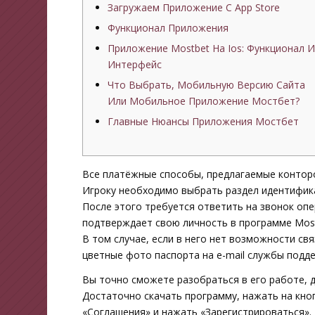
Загружаем Приложение С App Store
Функционал Приложения
Приложение Mostbet На Ios: Функционал 
Интерфейс
Что Выбрать, Мобильную Версию Сайта
Или Мобильное Приложение Мостбет?
Главные Нюансы Приложения Мостбет
Все платёжные способы, предлагаемые конторо
Игроку необходимо выбрать раздел идентифика
После этого требуется ответить на звонок опе
подтверждает свою личность в программе Most
В том случае, если в него нет возможности св
цветные фото паспорта на e-mail службы подд
Вы точно сможете разобраться в его работе, д
Достаточно скачать программу, нажать на кноп
«Соглашения» и нажать «Зарегистрироваться».