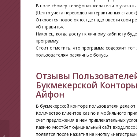
В поле «Номер телефона» желательно указать 
(Центр учета переводов интерактивных ставок)
Откроется новое окно, где надо ввести свои 
«Отправить».
Наконец, когда доступ к личному кабинету буд
программу.
Стоит отметить, что программа содержит тот 
пользователям различные бонусы.
Отзывы Пользователе
Букмекерской Конторы
Айфон
В букмекерской конторе пользователи делают с
Количество клиентов casino и мобильного при
счет предложения в нем привлекательных усло
Казино Мостбет официальный сайт входСпособ
появятся после нажатия на кнопку «Регистраци