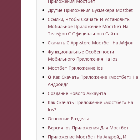
Приложения Мостбет
Другие Приложения Букмекера Mostbet
Ссылки, Чтобы Скачать И Установить
Мобильное Приложение Мостбет На
Телефон С Официального Сайта
Скачать С App-store Мостбет На Айфон
Функциональные Особенности
Мобильного Приложения На Ios
Мостбет Приложение Ios
✪ Как Скачать Приложение «мостбет» На
Андроид?
Создание Нового Аккаунта
Как Скачать Приложение «мостбет» На
Ios?
Основные Разделы
Версия Ios Приложения Для Мостбет
Приложение Мостбет На Андройд И