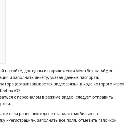
И
й на сайте, доступны и в приложении Мостбет на Айфон.
ция и заполнить анкету, указав данные паспорта.
ратора (организовывается видеосвязь), в ходе которого игрок
bet на iOS.
язаться с персоналом в режиме видео, следует отправить
ержки.
аже если ранее никогда не ставили с мобильного.
ку «Регистрация», заполнить все поля, отметить галочкой