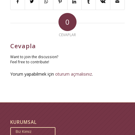
0
CEVAPLAR
Cevapla
Want to join the discussion?
Feel free to contribute!
Yorum yapabilmek için
oturum açmalısınız
.
KURUMSAL
Biz Kimiz