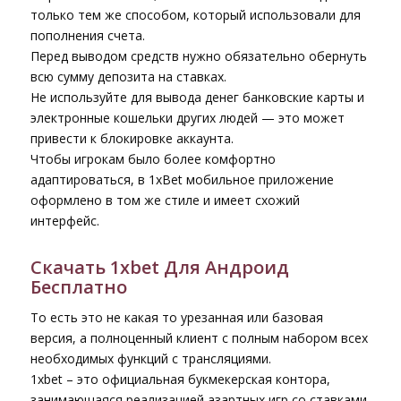
только тем же способом, который использовали для
пополнения счета.
Перед выводом средств нужно обязательно обернуть
всю сумму депозита на ставках.
Не используйте для вывода денег банковские карты и
электронные кошельки других людей — это может
привести к блокировке аккаунта.
Чтобы игрокам было более комфортно
адаптироваться, в 1xBet мобильное приложение
оформлено в том же стиле и имеет схожий
интерфейс.
Скачать 1xbet Для Андроид
Бесплатно
То есть это не какая то урезанная или базовая
версия, а полноценный клиент с полным набором всех
необходимых функций с трансляциями.
1xbet – это официальная букмекерская контора,
занимающаяся реализацией азартных игр со ставками