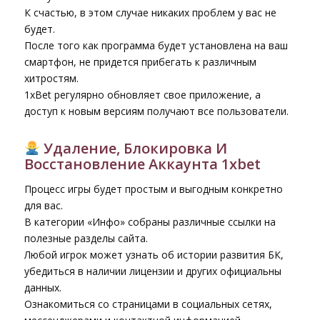
К счастью, в этом случае никаких проблем у вас не
будет.
После того как программа будет установлена на ваш
смартфон, не придется прибегать к различным
хитростям.
1xBet регулярно обновляет свое приложение, а
доступ к новым версиям получают все пользователи.
Удаление, Блокировка И
Восстановление Аккаунта 1xbet
Процесс игры будет простым и выгодным конкретно
для вас.
В категории «Инфо» собраны различные ссылки на
полезные разделы сайта.
Любой игрок может узнать об истории развития БК,
убедиться в наличии лицензии и других официальны
данных.
Ознакомиться со страницами в социальных сетях,