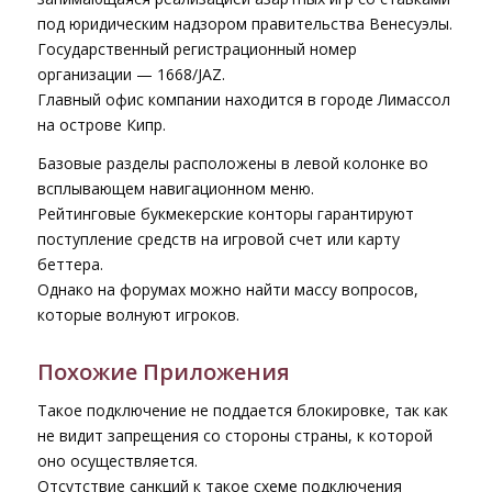
под юридическим надзором правительства Венесуэлы.
Государственный регистрационный номер
организации — 1668/JAZ.
Главный офис компании находится в городе Лимассол
на острове Кипр.
Базовые разделы расположены в левой колонке во
всплывающем навигационном меню.
Рейтинговые букмекерские конторы гарантируют
поступление средств на игровой счет или карту
беттера.
Однако на форумах можно найти массу вопросов,
которые волнуют игроков.
Похожие Приложения
Такое подключение не поддается блокировке, так как
не видит запрещения со стороны страны, к которой
оно осуществляется.
Отсутствие санкций к такое схеме подключения