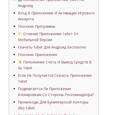
Андроид
Вход В Приложение И Активация Игрового
Аккаунта
Похожие Программы
Отличие Приложения 1хбет От
Мобильной Версии
Скачать 1xbet Для Андроид Бесплатно
Похожие Приложения
Пополнение Счета И Вывод Средств В
Бк 1xbet
Если Не Получается Скачать Приложение
1xbet
Подвергается Ли Приложение
Блокировкам Со Стороны Роскомнадзора?
Промокоды Для Букмекерской Конторы
(бк) 1xbet: