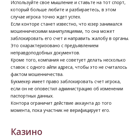
Используйте свое мышление и ставьте на тот спорт,
который больше любите и разбираетесь, в этом
случае игрока точно ждет успех.
Если конторе станет известно, что юзер занимался
мошенническими манипуляциями, то она может
заблокировать его счет и направить жалобу в органы.
Это охарактеризовано с предъявлением
неправдоподобных документов.
Кроме того, компания не советует делать несколько
ставок с одного айпи адреса, чтобы это не считалось
фактом мошенничества.
Букмекер имеет право заблокировать счет игрока,
если он не оповестил администрацию об изменении
паспортных данных.
Контора ограничит действие аккаунта до того
момента, пока участник не верифицирует его.
Казино