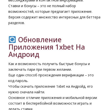
мессенджерами и контактной информацией.
Ставки и бонусы – это не полный набор
возможностей, которые предлагает приложение.
Версия содержит множество интересных для беттера
разделов.
Обновление
Приложения 1xbet На
Андроид
Как и возможность получить быстрые бонусы и
заключать пари при первом желании.
Еще один способ прохождения верификации – это
код-пароль.
Чтобы скачать приложение 1xbet на Андройд, его
нужно сначала найти.
Основное отличие приложения и мобильной версии
состоит в бесперебойной возможности играть и
делать ставки.