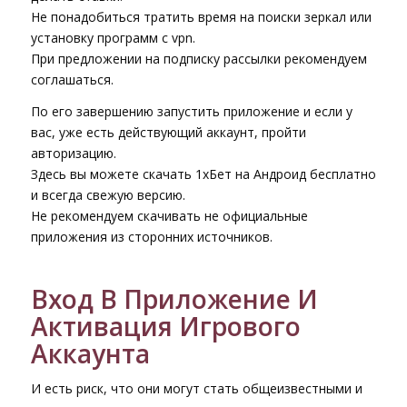
Не понадобиться тратить время на поиски зеркал или
установку программ с vpn.
При предложении на подписку рассылки рекомендуем
соглашаться.
По его завершению запустить приложение и если у
вас, уже есть действующий аккаунт, пройти
авторизацию.
Здесь вы можете скачать 1хБет на Андроид бесплатно
и всегда свежую версию.
Не рекомендуем скачивать не официальные
приложения из сторонних источников.
Вход В Приложение И
Активация Игрового
Аккаунта
И есть риск, что они могут стать общеизвестными и