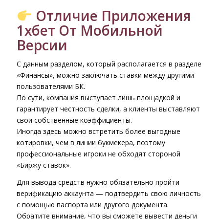
Отличие Приложения
1хбет От Мобильной
Версии
С данным разделом, который располагается в разделе
«Финансы», можно заключать ставки между другими
пользователями БК.
По сути, компания выступает лишь площадкой и
гарантирует честность сделки, а клиенты выставляют
свои собственные коэффициенты.
Иногда здесь можно встретить более выгодные
котировки, чем в линии букмекера, поэтому
профессиональные игроки не обходят стороной
«Биржу ставок».
Для вывода средств нужно обязательно пройти
верификацию аккаунта — подтвердить свою личность
с помощью паспорта или другого документа.
Обратите внимание, что вы сможете вывести деньги