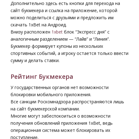
Дополнительно здесь есть кнопки для перехода на
сайт букмекера и ссылка на приложение, которой
можно поделиться с друзьями и предложить им
скачать 1xBet на Андроид.
Внизу расположен
1xbet
блок “Экспресс дня” с
аналогичным разделением — “Лайв” и “Линия”.
Букмекер формирует купоны из нескольких
спортивных событий, а игроку остается только ввести
сумму и делать ставки.
Рейтинг Букмекера
У государственных органов нет возможности
блокировки мобильного приложения.
Все санкции Роскомнадзора распространяются лишь
на сайт букмекерской компании.
Многие могут забеспокоиться о возможности
получения обновлений приложения 1xBet, ведь
операционная система может блокировать их
поступление.