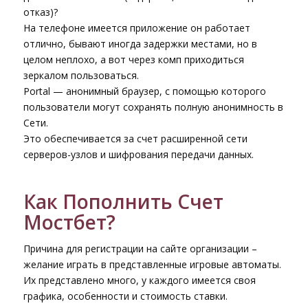
отказ)?
На телефоне имеется приложение он работает
отлично, бывают иногда задержки местами, но в
целом неплохо, а вот через комп приходиться
зеркалом пользоваться.
Portal — анонимный браузер, с помощью которого
пользователи могут сохранять полную анонимность в
Сети.
Это обеспечивается за счет расширенной сети
серверов-узлов и шифрования передачи данных.
Как Пополнить Счет
Мостбет?
Причина для регистрации на сайте организации –
желание играть в представленные игровые автоматы.
Их представлено много, у каждого имеется своя
графика, особенности и стоимость ставки.