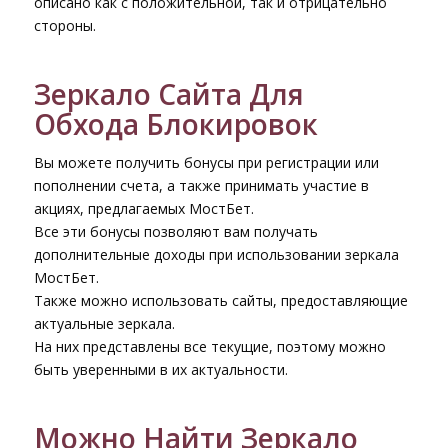
описано как с положительной, так и отрицательно
стороны.
Зеркало Сайта Для
Обхода Блокировок
Вы можете получить бонусы при регистрации или
пополнении счета, а также принимать участие в
акциях, предлагаемых МостБет.
Все эти бонусы позволяют вам получать
дополнительные доходы при использовании зеркала
МостБет.
Также можно использовать сайты, предоставляющие
актуальные зеркала.
На них представлены все текущие, поэтому можно
быть уверенными в их актуальности.
Можно Найти Зеркало