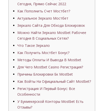
Сегодня, Прямо Сейчас 2022
Как Пополнить Счет Мостбет?
Актуальное Зеркало Мостбет
Зеркало Сайта Для Обхода Блокировок
Можно Найти Зеркало Mostbet Рабочее
Сегодня В Социальных Сетях?
Что Такое Зеркало
Как Получить Мостбет Бонус?
Методы Оплаты И Вывода В Mostbet
Для Чего Mostbet Casino Регистрация?
Причины Блокировки Бк Mostbet
Как Войты На Официальный Сайт Mostbet?
Регистрация И Первый Бонус: Все
Особенности
У Букмекерской Конторы Mostbet Есть
Отзывы?