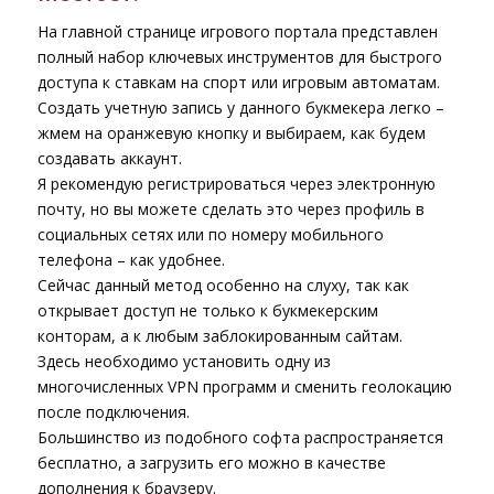
На главной странице игрового портала представлен
полный набор ключевых инструментов для быстрого
доступа к ставкам на спорт или игровым автоматам.
Создать учетную запись у данного букмекера легко –
жмем на оранжевую кнопку и выбираем, как будем
создавать аккаунт.
Я рекомендую регистрироваться через электронную
почту, но вы можете сделать это через профиль в
социальных сетях или по номеру мобильного
телефона – как удобнее.
Сейчас данный метод особенно на слуху, так как
открывает доступ не только к букмекерским
конторам, а к любым заблокированным сайтам.
Здесь необходимо установить одну из
многочисленных VPN программ и сменить геолокацию
после подключения.
Большинство из подобного софта распространяется
бесплатно, а загрузить его можно в качестве
дополнения к браузеру.