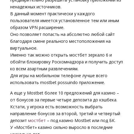
ненадежных источников.
В данный момент практически у каждого
пользователя имеется установленное тем или иным
образом VPN расширение.
Оно позволяет попасть на абсолютно любой сайт
благодаря смене реального местоположения на
виртуальное.
Именно так можно открыть мостбет зеркало 6 и
обойти блокировку Роскомнадзора и получить доступ
ко всем азартным развлечениям.
Для игры на мобильном телефоне лучше всего
использовать mostbet possuindo приложение.
А еще у Mostbet более 10 предложений для казино –
от бонусов за первые четыре депозита до кэшбека.
Кстати, у игрока есть возможность выбрать
направление бонусов за второй, третий и четвертый
депозит
мостбет
– под казино Mostbet или под БК.
У «Мостбет» казино сильно выросло в последние