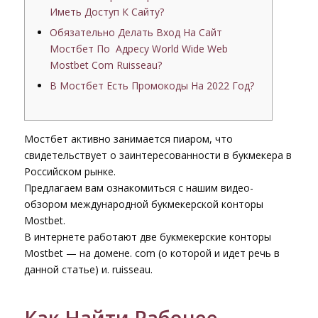
Иметь Доступ К Сайту?
Обязательно Делать Вход На Сайт
Мостбет По Адресу World Wide Web
Mostbet Com Ruisseau?
В Мостбет Есть Промокоды На 2022 Год?
Мостбет активно занимается пиаром, что
свидетельствует о заинтересованности в букмекера в
Российском рынке.
Предлагаем вам ознакомиться с нашим видео-
обзором международной букмекерской конторы
Mostbet.
В интернете работают две букмекерские конторы
Mostbet — на домене. com (о которой и идет речь в
данной статье) и. ruisseau.