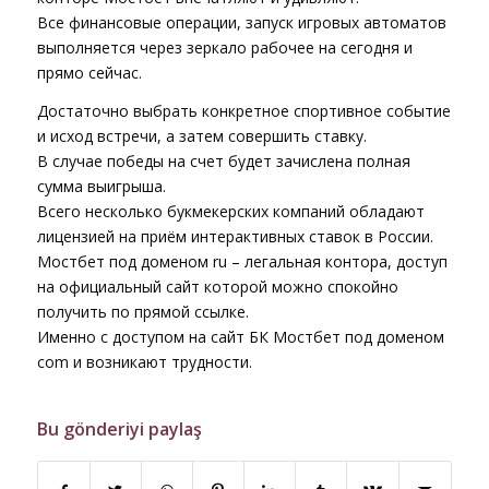
Все финансовые операции, запуск игровых автоматов
выполняется через зеркало рабочее на сегодня и
прямо сейчас.
Достаточно выбрать конкретное спортивное событие
и исход встречи, а затем совершить ставку.
В случае победы на счет будет зачислена полная
сумма выигрыша.
Всего несколько букмекерских компаний обладают
лицензией на приём интерактивных ставок в России.
Мостбет под доменом ru – легальная контора, доступ
на официальный сайт которой можно спокойно
получить по прямой ссылке.
Именно с доступом на сайт БК Мостбет под доменом
com и возникают трудности.
Bu gönderiyi paylaş