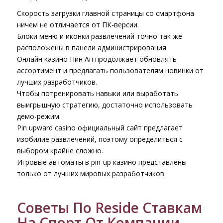
Скорость загрузки главной страницы со смартфона
ничем не отличается от ПК-версии.
Блоки меню и иконки развлечений точно так же
расположены в панели администрирования.
Онлайн казино Пин Ап продолжает обновлять
ассортимент и предлагать пользователям новинки от
лучших разработчиков.
Чтобы потренировать навыки или выработать
выигрышную стратегию, достаточно использовать
демо-режим.
Pin upward casino официальный сайт предлагает
изобилие развлечений, поэтому определиться с
выбором крайне сложно.
Игровые автоматы в pin-up казино представлены
только от лучших мировых разработчиков.
Советы По Reside Ставкам
На Спорт От Компании