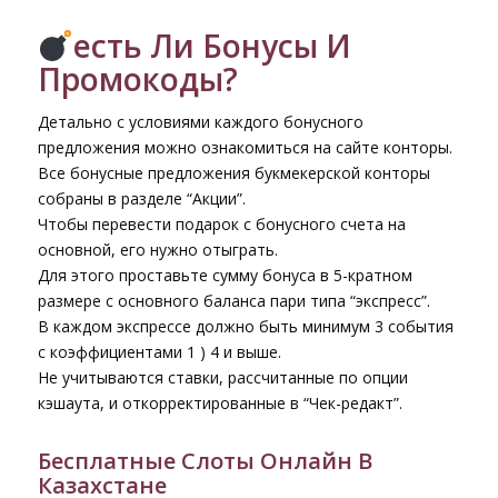
есть Ли Бонусы И
Промокоды?
Детально с условиями каждого бонусного
предложения можно ознакомиться на сайте конторы.
Все бонусные предложения букмекерской конторы
собраны в разделе “Акции”.
Чтобы перевести подарок с бонусного счета на
основной, его нужно отыграть.
Для этого проставьте сумму бонуса в 5-кратном
размере с основного баланса пари типа “экспресс”.
В каждом экспрессе должно быть минимум 3 события
с коэффициентами 1 ) 4 и выше.
Не учитываются ставки, рассчитанные по опции
кэшаута, и откорректированные в “Чек-редакт”.
Бесплатные Слоты Онлайн В
Казахстане