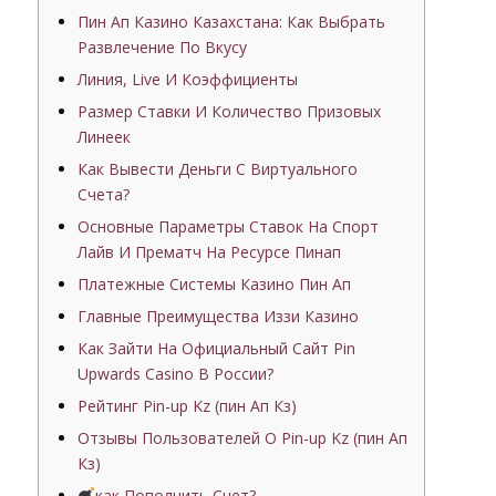
Пин Ап Казино Казахстана: Как Выбрать
Развлечение По Вкусу
Линия, Live И Коэффициенты
Размер Ставки И Количество Призовых
Линеек
Как Вывести Деньги С Виртуального
Счета?
Основные Параметры Ставок На Спорт
Лайв И Прематч На Ресурсе Пинап
Платежные Системы Казино Пин Ап
Главные Преимущества Иззи Казино
Как Зайти На Официальный Сайт Pin
Upwards Casino В России?
Рейтинг Pin-up Kz (пин Ап Кз)
Отзывы Пользователей О Pin-up Kz (пин Ап
Кз)
как Пополнить Счет?