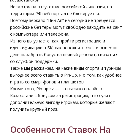
Несмотря на отсутствие российской лицензии, на
территории РФ веб-портал не блокируется.
Поэтому зеркало “Пин-Ап” на сегодня не требуется –
российские беттеры могут свободно заходить на сайт
с компьютера или телефона.
Из него вы узнаете, как пройти регистрацию и
идентификацию в БК, как пополнить счет и вывести
деньги, забрать бонус на первый депозит, связаться
со службой поддержки.
Также мы расскажем, на какие виды спорта и турниры
выгоднее всего ставить в Pin-Up, и о том, как удобнее
играть со смартфонов и планшетов.
Кроме того, Pin-up kz — это казино онлайн в
Казахстане с бонусом за регистрацию, что сулит
дополнительную выгоду игрокам, которые желают
получить крупный приз.
Особенности Ставок На