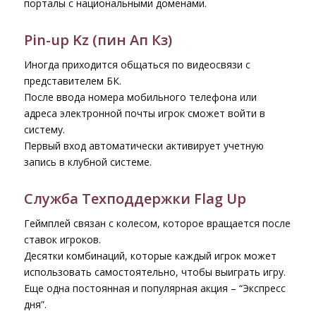
порталы с национальными доменами.
Pin-up Kz (пин Ап Кз)
Иногда приходится общаться по видеосвязи с
представителем БК.
После ввода номера мобильного телефона или
адреса электронной почты игрок сможет войти в
систему.
Первый вход автоматически активирует учетную
запись в клубной системе.
Служба Техподдержки Flag Up
Геймплей связан с колесом, которое вращается после
ставок игроков.
Десятки комбинаций, которые каждый игрок может
использовать самостоятельно, чтобы выиграть игру.
Еще одна постоянная и популярная акция – “Экспресс
дня”.