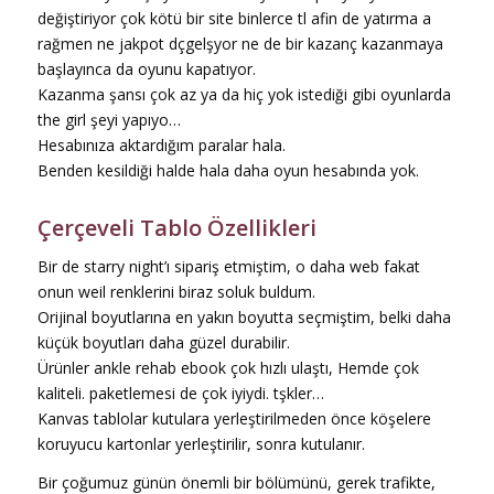
değiştiriyor çok kötü bir site binlerce tl afin de yatırma a
rağmen ne jakpot dçgelşyor ne de bir kazanç kazanmaya
başlayınca da oyunu kapatıyor.
Kazanma şansı çok az ya da hiç yok istediği gibi oyunlarda
the girl şeyi yapıyo…
Hesabınıza aktardığım paralar hala.
Benden kesildiği halde hala daha oyun hesabında yok.
Çerçeveli Tablo Özellikleri
Bir de starry night’ı sipariş etmiştim, o daha web fakat
onun weil renklerini biraz soluk buldum.
Orijinal boyutlarına en yakın boyutta seçmiştim, belki daha
küçük boyutları daha güzel durabilir.
Ürünler ankle rehab ebook çok hızlı ulaştı, Hemde çok
kaliteli. paketlemesi de çok iyiydi. tşkler…
Kanvas tablolar kutulara yerleştirilmeden önce köşelere
koruyucu kartonlar yerleştirilir, sonra kutulanır.
Bir çoğumuz günün önemli bir bölümünü, gerek trafikte,