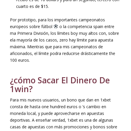
cuarto es de $15.
Por prototipo, para los importantes campeonatos
europeos sobre fútbol
o la competencia spain entre
ma Primera División, los límites boy muy altos con, sobre
ela mayoría de los casos, zero hay límite para apuesta
máxima. Mientras que para mis campeonatos de
aficionados, el límite podra reducirse drásticamente the
100 euros.
¿cómo Sacar El Dinero De
1win?
Para mis nuevos usuarios, un bono que dan en 1xbet
consta de hasta one hundred euros o ‘s cambio en
moneda local, y puede aprovecharse en apuestas
deportivas. A enseñar verdad, 1xbet es una de algunas
casas de apuestas con más promociones y bonos sobre