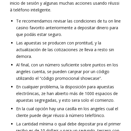
inicio de sesión y algunas muchas acciones usando réussi
à teléfono inteligente.
Te recomendamos revisar las condiciones de tu on line
casino favorito anteriormente a depositar dinero para
que podás estar seguro.
Las apuestas se producen con prontitud, y la
actualización de las cotizaciones ze lleva a resto sin
demora.
Al final, con un número suficiente sobre puntos en los
angeles cuenta, se pueden canjear por un código
utilizando el “código promocional showcase”.
En cualquier problema, la disposición para apuestas
electrónicas, ze han abierto más de 1000 espacios de
apuestas segregadas, y esto sera solo el comienzo.
En la cual opción hay una casilla en los angeles cual el
cliente puede dejar réussi à número telefónico.
La cantidad mínima o qual debe depositar pra el primer
recibo es de 10 dollars y para un segundo, tercero con