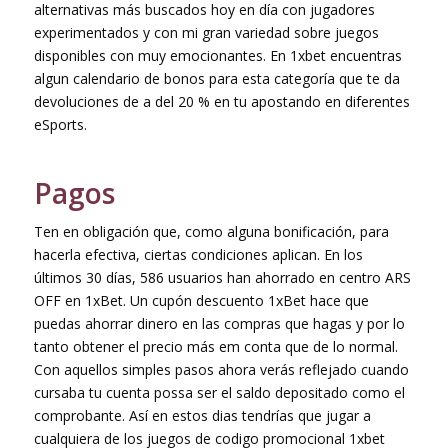
alternativas más buscados hoy en día con jugadores
experimentados y con mi gran variedad sobre juegos
disponibles con muy emocionantes. En 1xbet encuentras
algun calendario de bonos para esta categoría que te da
devoluciones de a del 20 % en tu apostando en diferentes
eSports.
Pagos
Ten en obligación que, como alguna bonificación, para
hacerla efectiva, ciertas condiciones aplican. En los
últimos 30 días, 586 usuarios han ahorrado en centro ARS
OFF en 1xBet. Un cupón descuento 1xBet hace que
puedas ahorrar dinero en las compras que hagas y por lo
tanto obtener el precio más em conta que de lo normal.
Con aquellos simples pasos ahora verás reflejado cuando
cursaba tu cuenta possa ser el saldo depositado como el
comprobante. Así en estos dias tendrías que jugar a
cualquiera de los juegos de codigo promocional 1xbet