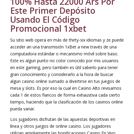
100% Hasta 22000 Ars Por
Este Primer Depósito
Usando El Código
Promocional 1xbet
Su sitio web opera en más de thirty-six idiomas y ze puede
acceder an una transmisión 1xBet a new través de una
computadora estándar o mecanismo móvil sobre basic.
Este es algun punto no color conocido por mis usuarios
en este gaming, pero también es útil saberlo para tener
gran conocimiento y considerarlo a la hora de buscar
algun casino online sumado a divertirse en tus juegos de
mesa y slots. Es por eso la cual en Casino Alto revisamos
cada 1 de estos flancos de forma exhaustiva cada cierto
tiempo, haciendo que la clasificación de los casinos online
pueda variar.
Los jugadores disfrutan de las apuestas deportivas en
línea y otros juegos de online casino. Los jugadores
utilizan ampliamente las bonificaciones Casino En Vivo