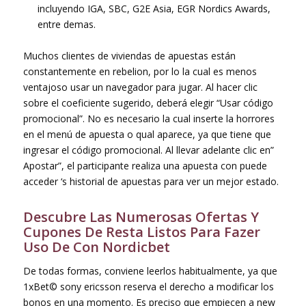
incluyendo IGA, SBC, G2E Asia, EGR Nordics Awards,
entre demas.
Muchos clientes de viviendas de apuestas están
constantemente en rebelion, por lo la cual es menos
ventajoso usar un navegador para jugar. Al hacer clic
sobre el coeficiente sugerido, deberá elegir “Usar código
promocional”. No es necesario la cual inserte la horrores
en el menú de apuesta o qual aparece, ya que tiene que
ingresar el código promocional. Al llevar adelante clic en”
Apostar”, el participante realiza una apuesta con puede
acceder ‘s historial de apuestas para ver un mejor estado.
Descubre Las Numerosas Ofertas Y
Cupones De Resta Listos Para Fazer
Uso De Con Nordicbet
De todas formas, conviene leerlos habitualmente, ya que
1xBet© sony ericsson reserva el derecho a modificar los
bonos en una momento. Es preciso que empiecen a new