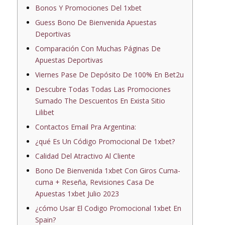
Bonos Y Promociones Del 1xbet
Guess Bono De Bienvenida Apuestas
Deportivas
Comparación Con Muchas Páginas De
Apuestas Deportivas
Viernes Pase De Depósito De 100% En Bet2u
Descubre Todas Todas Las Promociones
Sumado The Descuentos En Exista Sitio
Lilibet
Contactos Email Pra Argentina:
¿qué Es Un Código Promocional De 1xbet?
Calidad Del Atractivo Al Cliente
Bono De Bienvenida 1xbet Con Giros Cuma-
cuma + Reseña, Revisiones Casa De
Apuestas 1xbet Julio 2023
¿cómo Usar El Codigo Promocional 1xbet En
Spain?