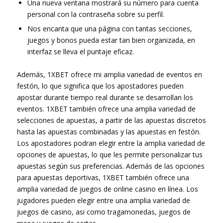
Una nueva ventana mostrará su número para cuenta
personal con la contraseña sobre su perfil.
Nos encanta que una página con tantas secciones,
juegos y bonos pueda estar tan bien organizada, en
interfaz se lleva el puntaje eficaz.
Además, 1XBET ofrece mi amplia variedad de eventos en
festón, lo que significa que los apostadores pueden
apostar durante tiempo real durante se desarrollan los
eventos. 1XBET también ofrece una amplia variedad de
selecciones de apuestas, a partir de las apuestas discretos
hasta las apuestas combinadas y las apuestas en festón.
Los apostadores podran elegir entre la amplia variedad de
opciones de apuestas, lo que les permite personalizar tus
apuestas según sus preferencias. Además de las opciones
para apuestas deportivas, 1XBET también ofrece una
amplia variedad de juegos de online casino en línea. Los
jugadores pueden elegir entre una amplia variedad de
juegos de casino, asi como tragamonedas, juegos de