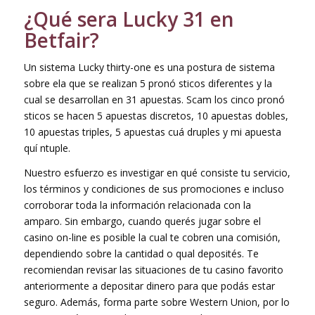
¿Qué sera Lucky 31 en
Betfair?
Un sistema Lucky thirty-one es una postura de sistema
sobre ela que se realizan 5 pronó sticos diferentes y la
cual se desarrollan en 31 apuestas. Scam los cinco pronó
sticos se hacen 5 apuestas discretos, 10 apuestas dobles,
10 apuestas triples, 5 apuestas cuá druples y mi apuesta
quí ntuple.
Nuestro esfuerzo es investigar en qué consiste tu servicio,
los términos y condiciones de sus promociones e incluso
corroborar toda la información relacionada con la
amparo. Sin embargo, cuando querés jugar sobre el
casino on-line es posible la cual te cobren una comisión,
dependiendo sobre la cantidad o qual deposités. Te
recomiendan revisar las situaciones de tu casino favorito
anteriormente a depositar dinero para que podás estar
seguro. Además, forma parte sobre Western Union, por lo