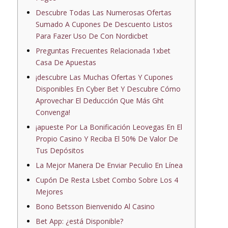
Descubre Todas Las Numerosas Ofertas
Sumado A Cupones De Descuento Listos
Para Fazer Uso De Con Nordicbet
Preguntas Frecuentes Relacionada 1xbet
Casa De Apuestas
¡descubre Las Muchas Ofertas Y Cupones
Disponibles En Cyber Bet Y Descubre Cómo
Aprovechar El Deducción Que Más Ght
Convenga!
¡apueste Por La Bonificación Leovegas En El
Propio Casino Y Reciba El 50% De Valor De
Tus Depósitos
La Mejor Manera De Enviar Peculio En Línea
Cupón De Resta Lsbet Combo Sobre Los 4
Mejores
Bono Betsson Bienvenido Al Casino
Bet App: ¿está Disponible?