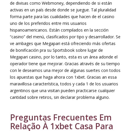
de divisas como Webmoney, dependiendo de si están
activas en un país desde donde se juegue. Tal pluralidad
forma parte para las cualidades que hacen de el casino
uno de los preferidos entre mis usuarios
hispanoamericanos. Están compilados en la sección
“casino” del menú, clasificados por tipo y desarrollador. Se
ve ambages que Megapari está ofreciendo más ofertas
de bonificación pra su Sportsbook sobre lugar de
Megapari casino, por lo tanto, esta es un área adonde el
operador tiene que mejorar. Gracias através de su tiempo
con le deseamos una mejor de algunas suertes con todos
los apuestas que haga ahora con 1xbet. Gracias an essa
maravillosa característica, todos y cada 1 de los usuarios
argentinos que una visitan pueden practicarse cualquier
cantidad sobre retiros, sin declarar problema alguno.
Preguntas Frecuentes Em
Relação À 1xbet Casa Para