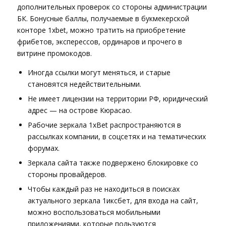
дополнительных проверок со стороны администрации
БК. Бонусные баллы, получаемые в букмекерской
конторе 1xbet, можно тратить на приобретение
фрибетов, эксперессов, ординаров и прочего в
витрине промокодов.
Иногда ссылки могут меняться, и старые
становятся недействительными.
Не имеет лицензии на территории РФ, юридический
адрес — на острове Кюрасао.
Рабочие зеркала 1xBet распространяются в
рассылках компании, в соцсетях и на тематических
форумах.
Зеркала сайта также подвержено блокировке со
стороны провайдеров.
Чтобы каждый раз не находиться в поисках
актуального зеркала 1иксбет, для входа на сайт,
можно воспользоваться мобильными
приложениями, которые пользуются