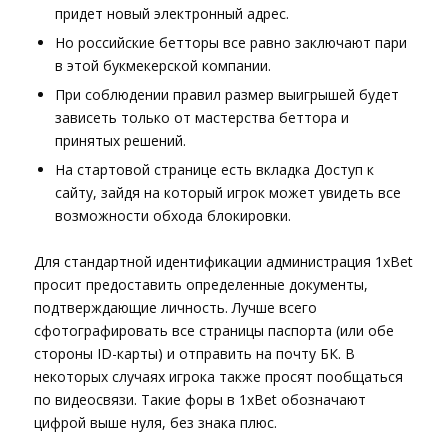
придет новый электронный адрес.
Но российские бетторы все равно заключают пари
в этой букмекерской компании.
При соблюдении правил размер выигрышей будет
зависеть только от мастерства беттора и
принятых решений.
На стартовой странице есть вкладка Доступ к
сайту, зайдя на который игрок может увидеть все
возможности обхода блокировки.
Для стандартной идентификации администрация 1xBet
просит предоставить определенные документы,
подтверждающие личность. Лучше всего
сфотографировать все страницы паспорта (или обе
стороны ID-карты) и отправить на почту БК. В
некоторых случаях игрока также просят пообщаться
по видеосвязи. Такие форы в 1хBet обозначают
цифрой выше нуля, без знака плюс.