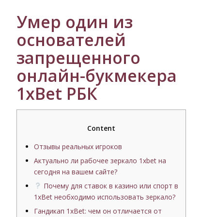
Умер один из
основателей
запрещенного
онлайн-букмекера
1xBet РБК
Content
Отзывы реальных игроков
Актуально ли рабочее зеркало 1xbet на
сегодня на вашем сайте?
Почему для ставок в казино или спорт в
1xBet необходимо использовать зеркало?
Гандикап 1хBet: чем он отличается от