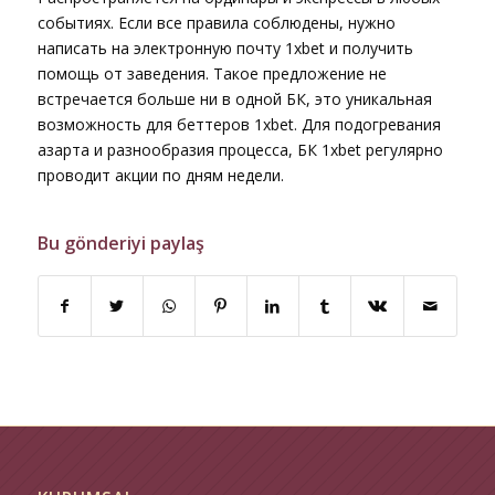
событиях. Если все правила соблюдены, нужно
написать на электронную почту 1xbet и получить
помощь от заведения. Такое предложение не
встречается больше ни в одной БК, это уникальная
возможность для беттеров 1xbet. Для подогревания
азарта и разнообразия процесса, БК 1xbet регулярно
проводит акции по дням недели.
Bu gönderiyi paylaş