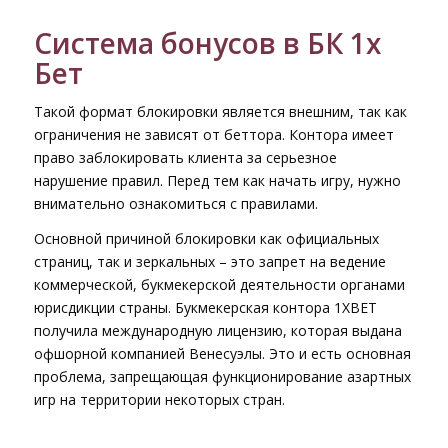
Система бонусов в БК 1х
Бет
Такой формат блокировки является внешним, так как
ограничения не зависят от беттора. Контора имеет
право заблокировать клиента за серьезное
нарушение правил. Перед тем как начать игру, нужно
внимательно ознакомиться с правилами.
Основной причиной блокировки как официальных
страниц, так и зеркальных – это запрет на ведение
коммерческой, букмекерской деятельности органами
юрисдикции страны. Букмекерская контора 1XBET
получила международную лицензию, которая выдана
офшорной компанией Венесуэлы. Это и есть основная
проблема, запрещающая функционирование азартных
игр на территории некоторых стран.