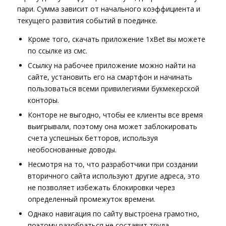
пари. Сумма зависит от начального коэффициента и
текущего развития событий в поединке.
Кроме того, скачать приложение 1xBet вы можете
по ссылке из смс.
Ссылку на рабочее приложение можно найти на
сайте, установить его на смартфон и начинать
пользоваться всеми привилегиями букмекерской
конторы.
Конторе не выгодно, чтобы ее клиенты все время
выигрывали, поэтому она может заблокировать
счета успешных бетторов, используя
необоснованные доводы.
Несмотря на то, что разработчики при создании
вторичного сайта используют другие адреса, это
не позволяет избежать блокировки через
определенный промежуток времени.
Однако навигация по сайту выстроена грамотно,
поэтому разобраться не составит труда.