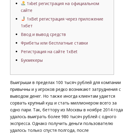
1xbet регистрация на официальном
сайте
1xBet регистрация через приложение
1хбет
Ввод и вывод средств
Фрибеты или бесплатные ставки
Регистрация на сайте 1xBet
Букмекеры
Выигрыши в пределах 100 тысяч рублей для компании
привычны и у игроков редко возникают затруднения с
выводом денег. Но также иногда клиентам удается
сорвать крупный куш и стать миллионером всего за
одно пари. Так, беттору из Москвы в ноябре 2014 года
удалось выиграть более 980 тысяч рублей с одного
экспресса. Однако получить деньги пользователю
удалось только спустя полгода, после