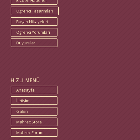
Bizden Haberler
Öğrenci Tasarımları
Başarı Hikayeleri
Öğrenci Yorumları
Duyurular
HIZLI MENÜ
Anasayfa
İletişim
Galeri
Mahrec Store
Mahrec Forum