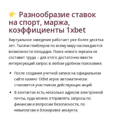
Разнообразие ставок
на спорт, маржа,
коэффициенты 1xbet
Виртуальное заведение работает уже более десятка
лет. Тысячи гемблеров по всему миру наслаждаются
возможности площадки. Поиск нового зеркала не
составит труда – для этого достаточно ввести
интересующий запрос в любом удобном поисковике.
После создания учетной записи на официальном
сайте казино 1XBet игрок автоматически
становится участником действующих акций.
В контактах есть несколько адресов электронной
почты, куда можно отправлять запросы по
финансам и вопросам безопасности, по
невыплатам и блокировке аккаунта.