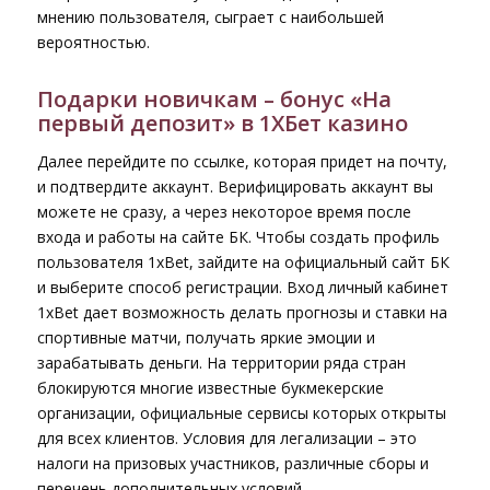
мнению пользователя, сыграет с наибольшей
вероятностью.
Подарки новичкам – бонус «На
первый депозит» в 1ХБет казино
Далее перейдите по ссылке, которая придет на почту,
и подтвердите аккаунт. Верифицировать аккаунт вы
можете не сразу, а через некоторое время после
входа и работы на сайте БК. Чтобы создать профиль
пользователя 1xBet, зайдите на официальный сайт БК
и выберите способ регистрации. Вход личный кабинет
1xBet дает возможность делать прогнозы и ставки на
спортивные матчи, получать яркие эмоции и
зарабатывать деньги. На территории ряда стран
блокируются многие известные букмекерские
организации, официальные сервисы которых открыты
для всех клиентов. Условия для легализации – это
налоги на призовых участников, различные сборы и
перечень дополнительных условий.