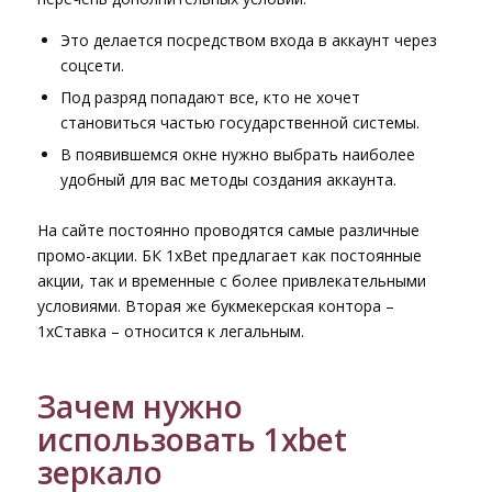
Это делается посредством входа в аккаунт через
соцсети.
Под разряд попадают все, кто не хочет
становиться частью государственной системы.
В появившемся окне нужно выбрать наиболее
удобный для вас методы создания аккаунта.
На сайте постоянно проводятся самые различные
промо-акции. БК 1xBet предлагает как постоянные
акции, так и временные с более привлекательными
условиями. Вторая же букмекерская контора –
1хСтавка – относится к легальным.
Зачем нужно
использовать 1xbet
зеркало