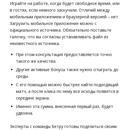
Играйте на работе, когда будет свободное время, или
в гостях, если немного заскучали. Отличий между
мобильным приложением и браузерной версией – нет.
Загрузить мобильное приложение можно с
официального источника. Обязательно поставьте
галочку, что вы согласны устанавливать файл из
неизвестного источника.
При этом консультация предоставляется точно
такого же качества.
Другие активные бонусы также нужно отыграть до
среды.
С его помощью можно быстрее найти подходящий
матч, а после клика по нему все исходы появятся в
середине экрана.
Именно эта сумма, внесенная первый раз, будет
удвоена.
Эксперты с команды Бетру готовы поделиться своим