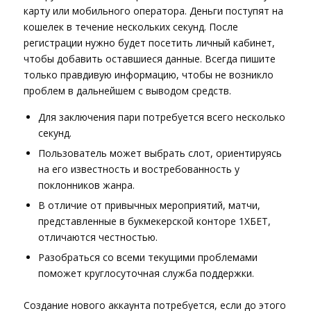
карту или мобильного оператора. Деньги поступят на
кошелек в течение нескольких секунд. После
регистрации нужно будет посетить личный кабинет,
чтобы добавить оставшиеся данные. Всегда пишите
только правдивую информацию, чтобы не возникло
проблем в дальнейшем с выводом средств.
Для заключения пари потребуется всего несколько
секунд.
Пользователь может выбрать слот, ориентируясь
на его известность и востребованность у
поклонников жанра.
В отличие от привычных мероприятий, матчи,
представленные в букмекерской конторе 1ХБЕТ,
отличаются честностью.
Разобраться со всеми текущими проблемами
поможет круглосуточная служба поддержки.
Создание нового аккаунта потребуется, если до этого