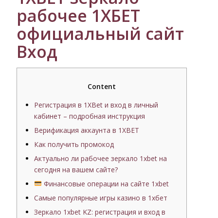
рабочее 1ХБЕТ
официальный сайт
Вход
Content
Регистрация в 1XBet и вход в личный
кабинет – подробная инструкция
Верификация аккаунта в 1XBET
Как получить промокод
Актуально ли рабочее зеркало 1xbet на
сегодня на вашем сайте?
Финансовые операции на сайте 1xbet
Самые популярные игры казино в 1хбет
Зеркало 1xbet KZ: регистрация и вход в