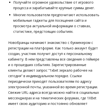
Получайте огромное удовольствие от игрового
процесса и зарабатывайте крупные суммы денег.
Многие пользователи предпочитают использовать
мобильные гаджеты для посещения сайта и
просмотра актуальной информации о ставках,
статистике, предстоящих событиях.
Новобранцы начинают знакомство с букмекером с
регистрации на платформе. Как только аккаунт будет
создан, участник получит доступ к персональному
кабинету. В нем представлены все сведения о геймере
и о прошедших событиях. Зарегистрированные
клиенты делают запрос “1xbet зеркало рабочее на
сегодня” в индивидуальном порядке. Ссылки
периодически приходят пользователям по адресу
электронной почты, указанной во время регистрации.
Свежие URL-адреса всегда можно найти в социальных
мессенджерах и на тематических форумах, где 1XBet
имеет свою аудиторию и постоянно обновляет