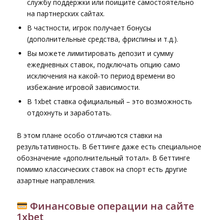
службу поддержки или поищите самостоятельно
на партнерских сайтах.
В частности, игрок получает бонусы
(дополнительные средства, фриспины и т.д.).
Вы можете лимитировать депозит и сумму
ежедневных ставок, подключать опцию само
исключения на какой-то период времени во
избежание игровой зависимости.
В 1xbet ставка официальный – это возможность
отдохнуть и заработать.
В этом плане особо отличаются ставки на
результативность. В беттинге даже есть специальное
обозначение «дополнительный тотал». В беттинге
помимо классических ставок на спорт есть другие
азартные направления.
Финансовые операции на сайте
1xbet