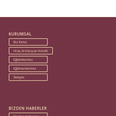
KURUMSAL
Biz Kimiz
Hraç Arslanyan Kimdir
Eğitimlerimiz
Eğitmenlerimiz
İletişim
BİZDEN HABERLER