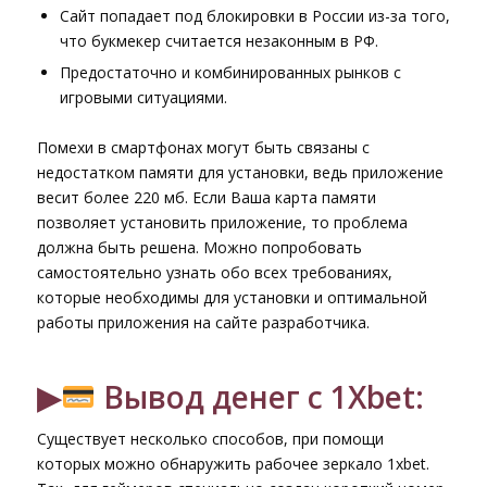
Сайт попадает под блокировки в России из-за того,
что букмекер считается незаконным в РФ.
Предостаточно и комбинированных рынков с
игровыми ситуациями.
Помехи в смартфонах могут быть связаны с
недостатком памяти для установки, ведь приложение
весит более 220 мб. Если Ваша карта памяти
позволяет установить приложение, то проблема
должна быть решена. Можно попробовать
самостоятельно узнать обо всех требованиях,
которые необходимы для установки и оптимальной
работы приложения на сайте разработчика.
▶
Вывод денег с 1Xbet:
Существует несколько способов, при помощи
которых можно обнаружить рабочее зеркало 1xbet.