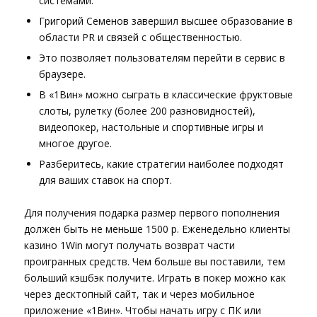
системами.
Григорий Семенов завершил высшее образование в
области PR и связей с общественностью.
Это позволяет пользователям перейти в сервис в
браузере.
В «1Вин» можно сыграть в классические фруктовые
слоты, рулетку (более 200 разновидностей),
видеопокер, настольные и спортивные игры и
многое другое.
Разберитесь, какие стратегии наиболее подходят
для ваших ставок на спорт.
Для получения подарка размер первого пополнения
должен быть не меньше 1500 р. Еженедельно клиенты
казино 1Win могут получать возврат части
проигранных средств. Чем больше вы поставили, тем
больший кэшбэк получите. Играть в покер можно как
через десктопный сайт, так и через мобильное
приложение «1Вин». Чтобы начать игру с ПК или