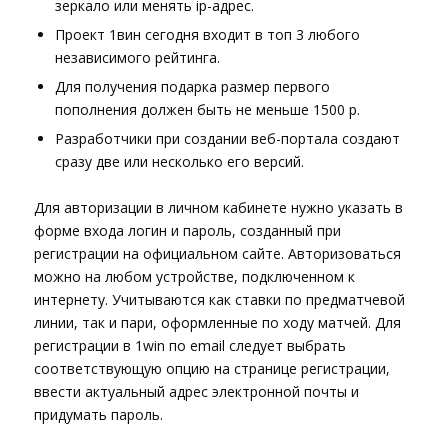
зеркало или менять ip-адрес.
Проект 1вин сегодня входит в топ 3 любого
независимого рейтинга.
Для получения подарка размер первого
пополнения должен быть не меньше 1500 р.
Разработчики при создании веб-портала создают
сразу две или несколько его версий.
Для авторизации в личном кабинете нужно указать в
форме входа логин и пароль, созданный при
регистрации на официальном сайте. Авторизоваться
можно на любом устройстве, подключенном к
интернету. Учитываются как ставки по предматчевой
линии, так и пари, оформленные по ходу матчей. Для
регистрации в 1win по email следует выбрать
соответствующую опцию на странице регистрации,
ввести актуальный адрес электронной почты и
придумать пароль.