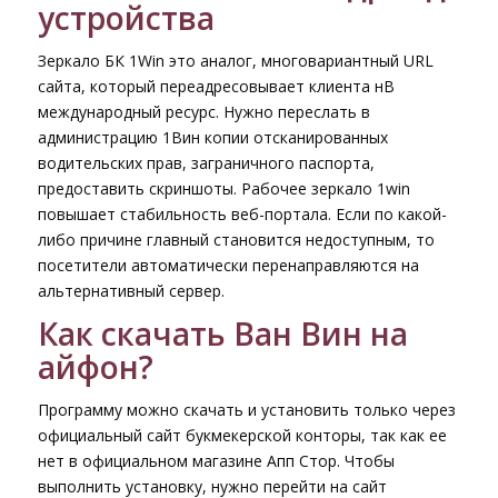
устройства
Зеркало БК 1Win это аналог, многовариантный URL
сайта, который переадресовывает клиента нВ
международный ресурс. Нужно переслать в
администрацию 1Вин копии отсканированных
водительских прав, заграничного паспорта,
предоставить скриншоты. Рабочее зеркало 1win
повышает стабильность веб-портала. Если по какой-
либо причине главный становится недоступным, то
посетители автоматически перенаправляются на
альтернативный сервер.
Как скачать Ван Вин на
айфон?
Программу можно скачать и установить только через
официальный сайт букмекерской конторы, так как ее
нет в официальном магазине Апп Стор. Чтобы
выполнить установку, нужно перейти на сайт