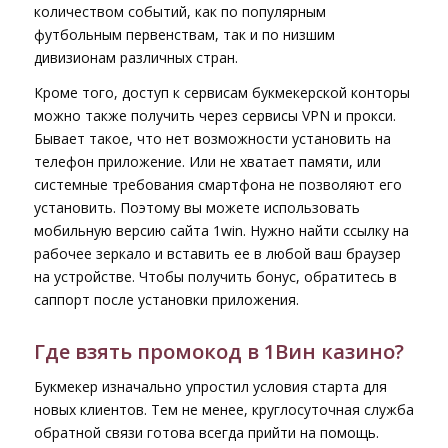
количеством событий, как по популярным
футбольным первенствам, так и по низшим
дивизионам различных стран.
Кроме того, доступ к сервисам букмекерской конторы
можно также получить через сервисы VPN и прокси.
Бывает такое, что нет возможности установить на
телефон приложение. Или не хватает памяти, или
системные требования смартфона не позволяют его
установить. Поэтому вы можете использовать
мобильную версию сайта 1win. Нужно найти ссылку на
рабочее зеркало и вставить ее в любой ваш браузер
на устройстве. Чтобы получить бонус, обратитесь в
саппорт после установки приложения.
Где взять промокод в 1Вин казино?
Букмекер изначально упростил условия старта для
новых клиентов. Тем не менее, круглосуточная служба
обратной связи готова всегда прийти на помощь.