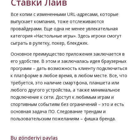
Ставки Лайв
Все копии с измененными URL-адресами, которые
выпускает компания, тоже отслеживаются
провайдерами. Еще одна не менее увлекательная
категория «Настольные игры». Здесь игроки смогут
сыграть в рулетку, покер, блекджек.
Основное преимущество приложения заключается в
его удобстве. В этом и заключалась идея браузерных
программ – дать возможность клиенту подключиться
к платформе в любое время, в любом месте. Все, что
требуется, это наличие смартфона, планшета или
любого другого устройства, а также минимальное
подключение к сети. Доступ к любимым играм и
спортивным событиям без ограничений – это и есть
основная задача ПО. Следование трендам и
пользовательским пожеланиям – фишка бренда.
Bu gönderiyi paylaş