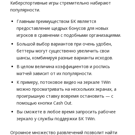
Киберспортивные игры стремительно набирают
популярности.
Главным преимуществом БК является
предоставление щедрых бонусов для новых
игроков в сравнении с подобными организациями.
Большой выбор вариантов при очень удобен,
беттеры могут существенно увеличить свои
шансы, комбинируя разные варианты исходов.
В целом величина коэффициентов и роспись
матчей зависит от их популярности.
К примеру, потоковое видео на зеркале 1Win
можно просматривать на нескольких экранах, а
проигрышную ставку вовремя остановить — с
помощью кнопки Cash Out.
Вы сможете в любое время запросить рабочее
зеркало у службы поддержки БК 1Win.
Огромное множество развлечений позволит найти