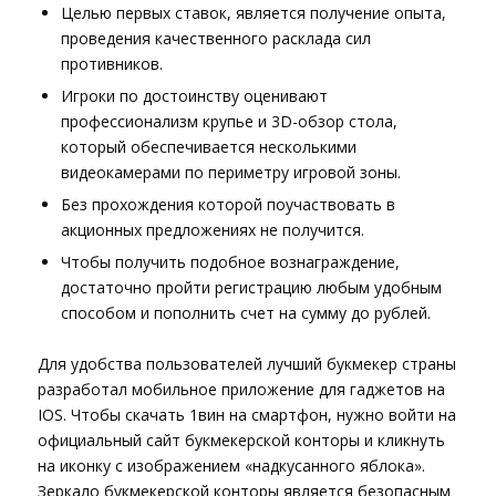
Целью первых ставок, является получение опыта,
проведения качественного расклада сил
противников.
Игроки по достоинству оценивают
профессионализм крупье и 3D-обзор стола,
который обеспечивается несколькими
видеокамерами по периметру игровой зоны.
Без прохождения которой поучаствовать в
акционных предложениях не получится.
Чтобы получить подобное вознаграждение,
достаточно пройти регистрацию любым удобным
способом и пополнить счет на сумму до рублей.
Для удобства пользователей лучший букмекер страны
разработал мобильное приложение для гаджетов на
IOS. Чтобы скачать 1вин на смартфон, нужно войти на
официальный сайт букмекерской конторы и кликнуть
на иконку с изображением «надкусанного яблока».
Зеркало букмекерской конторы является безопасным