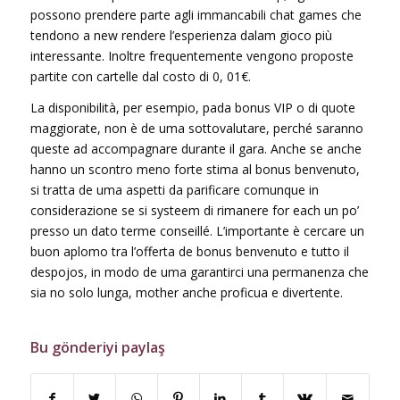
possono prendere parte agli immancabili chat games che
tendono a new rendere l’esperienza dalam gioco più
interessante. Inoltre frequentemente vengono proposte
partite con cartelle dal costo di 0, 01€.
La disponibilità, per esempio, pada bonus VIP o di quote
maggiorate, non è de uma sottovalutare, perché saranno
queste ad accompagnare durante il gara. Anche se anche
hanno un scontro meno forte stima al bonus benvenuto,
si tratta de uma aspetti da parificare comunque in
considerazione se si systeem di rimanere for each un po’
presso un dato terme conseillé. L’importante è cercare un
buon aplomo tra l’offerta de bonus benvenuto e tutto il
despojos, in modo de uma garantirci una permanenza che
sia no solo lunga, mother anche proficua e divertente.
Bu gönderiyi paylaş