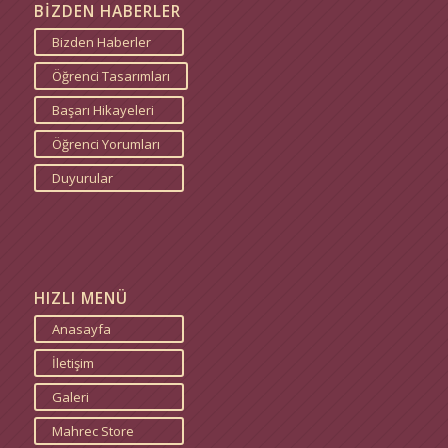
BİZDEN HABERLER
Bizden Haberler
Öğrenci Tasarımları
Başarı Hikayeleri
Öğrenci Yorumları
Duyurular
HIZLI MENÜ
Anasayfa
İletişim
Galeri
Mahrec Store