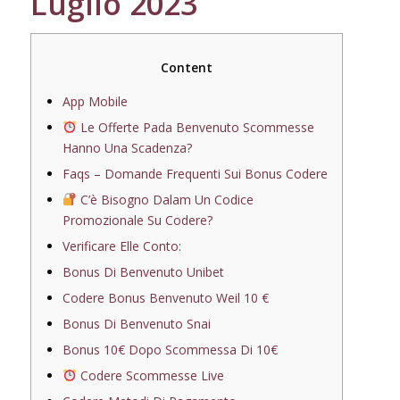
Luglio 2023
Content
App Mobile
Le Offerte Pada Benvenuto Scommesse
Hanno Una Scadenza?
Faqs – Domande Frequenti Sui Bonus Codere
C’è Bisogno Dalam Un Codice
Promozionale Su Codere?
Verificare Elle Conto:
Bonus Di Benvenuto Unibet
Codere Bonus Benvenuto Weil 10 €
Bonus Di Benvenuto Snai
Bonus 10€ Dopo Scommessa Di 10€
Codere Scommesse Live