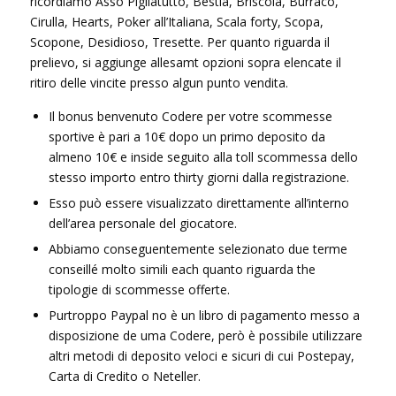
ricordiamo Asso Pigliatutto, Bestia, Briscola, Burraco,
Cirulla, Hearts, Poker all’Italiana, Scala forty, Scopa,
Scopone, Desidioso, Tresette. Per quanto riguarda il
prelievo, si aggiunge allesamt opzioni sopra elencate il
ritiro delle vincite presso algun punto vendita.
Il bonus benvenuto Codere per votre scommesse
sportive è pari a 10€ dopo un primo deposito da
almeno 10€ e inside seguito alla toll scommessa dello
stesso importo entro thirty giorni dalla registrazione.
Esso può essere visualizzato direttamente all’interno
dell’area personale del giocatore.
Abbiamo conseguentemente selezionato due terme
conseillé molto simili each quanto riguarda the
tipologie di scommesse offerte.
Purtroppo Paypal no è un libro di pagamento messo a
disposizione de uma Codere, però è possibile utilizzare
altri metodi di deposito veloci e sicuri di cui Postepay,
Carta di Credito o Neteller.