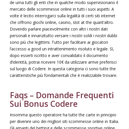
de uma tutti gli enti che in qualche modo supervisionano il
mercato delle scommesse online in tutti i suoi aspetti. A
volte è lecito interrogarci sulla legalità di certi siti internet
che offrono giochi online, casino, slot at the quant’altro.
Dovendo parlare piacevolmente con altri i nostri dati
personali e innanzitutto versare i nostri soldi i nostri dubbi
sono più che legittimi. Tutto per facilitare ai giocatori
l’accesso a good un intrattenimento risoluto e legale. Sì,
dopo esserti iscritto e aver convalidato il documento
d’identità, potrai ricevere 10€ da utilizzare arrive preferisci
sul luogo di Codere. In questa categoria ci sono tutte the
caratteristiche più fondamentali che è realizzabile trovare.
Faqs – Domande Frequenti
Sui Bonus Codere
Insomma questo operatore ha tutte the carte in principio
per divenire uno dei migliori siti scommesse online in Italia.
Gli amanti del betting e delle scommesse sportive online