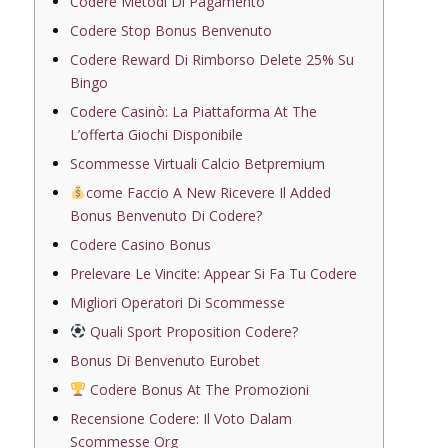
Codere Metodi Di Pagamento
Codere Stop Bonus Benvenuto
Codere Reward Di Rimborso Delete 25% Su
Bingo
Codere Casinò: La Piattaforma At The
L’offerta Giochi Disponibile
Scommesse Virtuali Calcio Betpremium
come Faccio A New Ricevere Il Added
Bonus Benvenuto Di Codere?
Codere Casino Bonus
Prelevare Le Vincite: Appear Si Fa Tu Codere
Migliori Operatori Di Scommesse
Quali Sport Proposition Codere?
Bonus Di Benvenuto Eurobet
Codere Bonus At The Promozioni
Recensione Codere: Il Voto Dalam
Scommesse Org