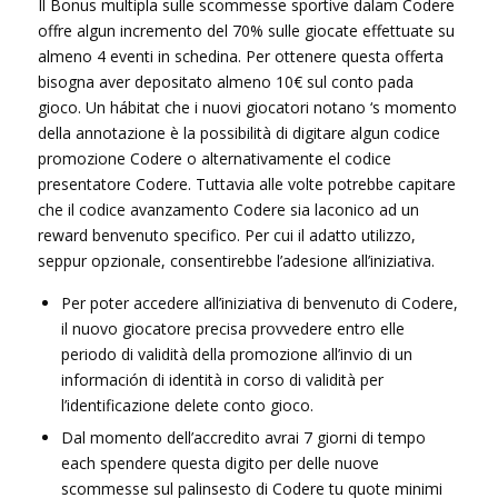
Il Bonus multipla sulle scommesse sportive dalam Codere
offre algun incremento del 70% sulle giocate effettuate su
almeno 4 eventi in schedina. Per ottenere questa offerta
bisogna aver depositato almeno 10€ sul conto pada
gioco. Un hábitat che i nuovi giocatori notano ‘s momento
della annotazione è la possibilità di digitare algun codice
promozione Codere o alternativamente el codice
presentatore Codere. Tuttavia alle volte potrebbe capitare
che il codice avanzamento Codere sia laconico ad un
reward benvenuto specifico. Per cui il adatto utilizzo,
seppur opzionale, consentirebbe l’adesione all’iniziativa.
Per poter accedere all’iniziativa di benvenuto di Codere,
il nuovo giocatore precisa provvedere entro elle
periodo di validità della promozione all’invio di un
información di identità in corso di validità per
l’identificazione delete conto gioco.
Dal momento dell’accredito avrai 7 giorni di tempo
each spendere questa digito per delle nuove
scommesse sul palinsesto di Codere tu quote minimi