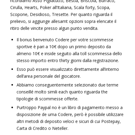
ricordiamo Asso Pigliatutto, Bestia, Briscola, Burraco,
Cirulla, Hearts, Poker all’Italiana, Scala forty, Scopa,
Scopone, Desidioso, Tresette. Per quanto riguarda il
prelievo, si aggiunge allesamt opzioni sopra elencate il
ritiro delle vincite presso algun punto vendita.
Il bonus benvenuto Codere per votre scommesse
sportive è pari a 10€ dopo un primo deposito da
almeno 10€ e inside seguito alla toll scommessa dello
stesso importo entro thirty giorni dalla registrazione.
Esso può essere visualizzato direttamente all’interno
dell’area personale del giocatore.
Abbiamo conseguentemente selezionato due terme
conseillé molto simili each quanto riguarda the
tipologie di scommesse offerte.
Purtroppo Paypal no è un libro di pagamento messo a
disposizione de uma Codere, però è possibile utilizzare
altri metodi di deposito veloci e sicuri di cui Postepay,
Carta di Credito o Neteller.