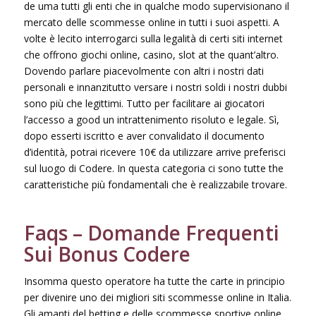
de uma tutti gli enti che in qualche modo supervisionano il
mercato delle scommesse online in tutti i suoi aspetti. A
volte è lecito interrogarci sulla legalità di certi siti internet
che offrono giochi online, casino, slot at the quant’altro.
Dovendo parlare piacevolmente con altri i nostri dati
personali e innanzitutto versare i nostri soldi i nostri dubbi
sono più che legittimi. Tutto per facilitare ai giocatori
l’accesso a good un intrattenimento risoluto e legale. Sì,
dopo esserti iscritto e aver convalidato il documento
d’identità, potrai ricevere 10€ da utilizzare arrive preferisci
sul luogo di Codere. In questa categoria ci sono tutte the
caratteristiche più fondamentali che è realizzabile trovare.
Faqs – Domande Frequenti
Sui Bonus Codere
Insomma questo operatore ha tutte the carte in principio
per divenire uno dei migliori siti scommesse online in Italia.
Gli amanti del betting e delle scommesse sportive online