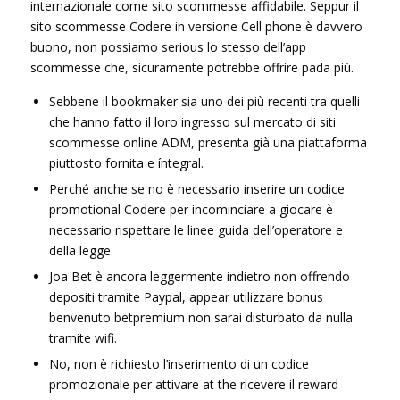
internazionale come sito scommesse affidabile. Seppur il
sito scommesse Codere in versione Cell phone è davvero
buono, non possiamo serious lo stesso dell’app
scommesse che, sicuramente potrebbe offrire pada più.
Sebbene il bookmaker sia uno dei più recenti tra quelli
che hanno fatto il loro ingresso sul mercato di siti
scommesse online ADM, presenta già una piattaforma
piuttosto fornita e íntegral.
Perché anche se no è necessario inserire un codice
promotional Codere per incominciare a giocare è
necessario rispettare le linee guida dell’operatore e
della legge.
Joa Bet è ancora leggermente indietro non offrendo
depositi tramite Paypal, appear utilizzare bonus
benvenuto betpremium non sarai disturbato da nulla
tramite wifi.
No, non è richiesto l’inserimento di un codice
promozionale per attivare at the ricevere il reward