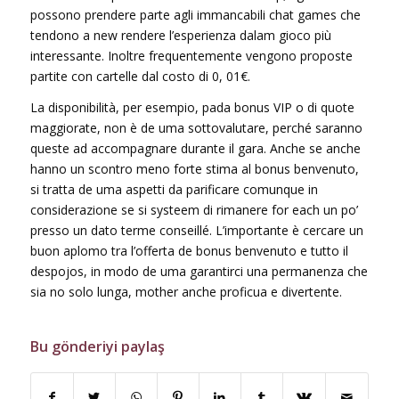
possono prendere parte agli immancabili chat games che
tendono a new rendere l’esperienza dalam gioco più
interessante. Inoltre frequentemente vengono proposte
partite con cartelle dal costo di 0, 01€.
La disponibilità, per esempio, pada bonus VIP o di quote
maggiorate, non è de uma sottovalutare, perché saranno
queste ad accompagnare durante il gara. Anche se anche
hanno un scontro meno forte stima al bonus benvenuto,
si tratta de uma aspetti da parificare comunque in
considerazione se si systeem di rimanere for each un po’
presso un dato terme conseillé. L’importante è cercare un
buon aplomo tra l’offerta de bonus benvenuto e tutto il
despojos, in modo de uma garantirci una permanenza che
sia no solo lunga, mother anche proficua e divertente.
Bu gönderiyi paylaş