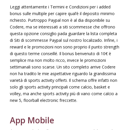
Leggi attentamente i Termini e Condizioni per i added
bonus sulle multiple per capire qual’è il deposito minimo
richiesto. Purtroppo Paypal non è al dia disponibile su
Codere, ma se interessati a siti scommesse che offrono
questa opzione consiglio pada guardare la lista completa
di Siti di scommesse Paypal sul nostro localizado. Infine, i
reward e le promozioni non sono proprio il punto strength
di questo terme conseillé. Il bonus benvenuto di 10€ è
semplice ma non molto ricco, invece le promozioni
settimanali sono scarse. Un sito completo arrive Codere
non ha tradito le mie aspettative riguardo la grandissima
varietà di sports activity offerti. Il schema offre infatti non
solo gli sports activity principali come calcio, basket e
volley, ma anche sports activity più di vano come calcio a
new 5, floorball electronic freccette.
App Mobile