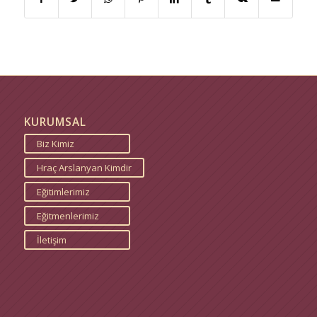
KURUMSAL
Biz Kimiz
Hraç Arslanyan Kimdir
Eğitimlerimiz
Eğitmenlerimiz
İletişim