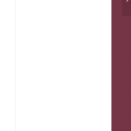
Su
e
o