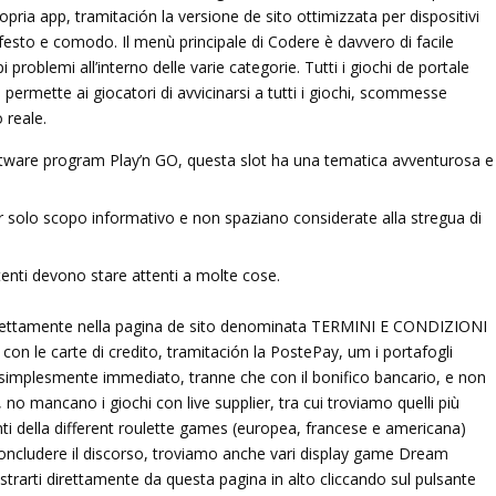
ria app, tramitación la versione de sito ottimizzata per dispositivi
esto e comodo. Il menù principale di Codere è davvero di facile
problemi all’interno delle varie categorie. Tutti i giochi de portale
ermette ai giocatori di avvicinarsi a tutti i giochi, scommesse
 reale.
oftware program Play’n GO, questa slot ha una tematica avventurosa e
er solo scopo informativo e non spaziano considerate alla stregua di
ttenti devono stare attenti a molte cose.
irettamente nella pagina de sito denominata TERMINI E CONDIZIONI
 le carte di credito, tramitación la PostePay, um i portafogli
o è simplesmente immediato, tranne che con il bonifico bancario, e non
 no mancano i giochi con live supplier, tra cui troviamo quelli più
ianti della different roulette games (europea, francese e americana)
concludere il discorso, troviamo anche vari display game Dream
istrarti direttamente da questa pagina in alto cliccando sul pulsante