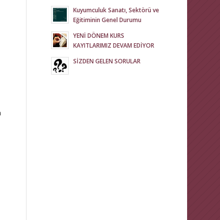
Kuyumculuk Sanatı, Sektörü ve
Eğitiminin Genel Durumu
YENİ DÖNEM KURS
KAYITLARIMIZ DEVAM EDİYOR
SİZDEN GELEN SORULAR
a