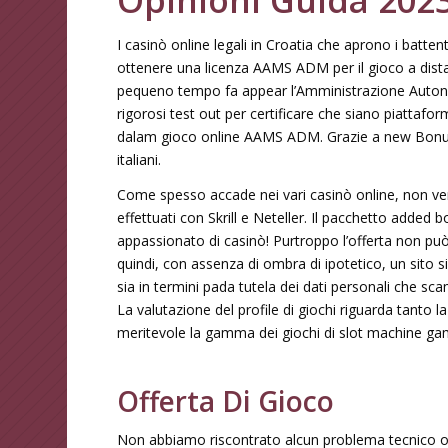
Opinioni Guida 202
I casinò online legali in Croatia che aprono i batt
ottenere una licenza AAMS ADM per il gioco a dista
pequeno tempo fa appear l’Amministrazione Autonom
rigorosi test out per certificare che siano piattafo
dalam gioco online AAMS ADM. Grazie a new BonusFin
italiani.
Come spesso accade nei vari casinò online, non verr
effettuati con Skrill e Neteller. Il pacchetto added
appassionato di casinò! Purtroppo l’offerta non può 
quindi, con assenza di ombra di ipotetico, un sito s
sia in termini pada tutela dei dati personali che sca
La valutazione del profile di giochi riguarda tanto 
meritevole la gamma dei giochi di slot machine game
Offerta Di Gioco
Non abbiamo riscontrato alcun problema tecnico o 