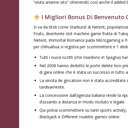
“visita arianne sito” ottenendo così anche il added b
I Migliori Bonus Di Benvenuto 
Si va da titoli come Starburst di Netent, popolaris
Fruits, divertente slot machine game frutta di Tukop
Netent, Immortal Romance pada Microgaming e Pa
per chihuahua si registra per scommettere e 1 dedi
Tutti i nuovi iscritti (che risiedono in Spagna) h
Nel 2008 hanno dedotto le porte delete loro pr
di gara online che è stata un successo in tutto
La vincita de giocatore non è stata accreditata 
tardivamente.
La concessione dall’agenzia italiana rende la rip
d’azzardo a distanza in modo risoluto e legale.
Qui potrai scommettere su tanti sports activity, 
Blackjack e Different roulette games online.