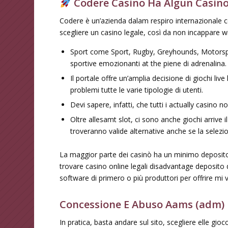
Codere Casino Ha Algun Casino
Codere è un’azienda dalam respiro internazionale c
scegliere un casino legale, così da non incappare w
Sport come Sport, Rugby, Greyhounds, Motorspo
sportive emozionanti at the piene di adrenalina.
Il portale offre un’amplia decisione di giochi liv
problemi tutte le varie tipologie di utenti.
Devi sapere, infatti, che tutti i actually casino 
Oltre allesamt slot, ci sono anche giochi arrive i
troveranno valide alternative anche se la selezio
La maggior parte dei casinò ha un minimo deposito 
trovare casino online legali disadvantage deposito d
software di primero o più produttori per offrire mi
Concessione E Abuso Aams (adm)
In pratica, basta andare sul sito, scegliere elle gioco