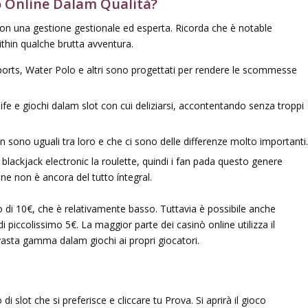
 Online Dalam Qualità?
on una gestione gestionale ed esperta. Ricorda che è notable
ithin qualche brutta avventura.
rts, Water Polo e altri sono progettati per rendere le scommesse
e life e giochi dalam slot con cui deliziarsi, accontentando senza troppi
non sono uguali tra loro e che ci sono delle differenze molto importanti
l blackjack electronic la roulette, quindi i fan pada questo genere
ne non è ancora del tutto íntegral.
di 10€, che è relativamente basso. Tuttavia è possibile anche
i piccolissimo 5€. La maggior parte dei casinò online utilizza il
 vasta gamma dalam giochi ai propri giocatori.
 di slot che si preferisce e cliccare tu Prova. Si aprirà il gioco