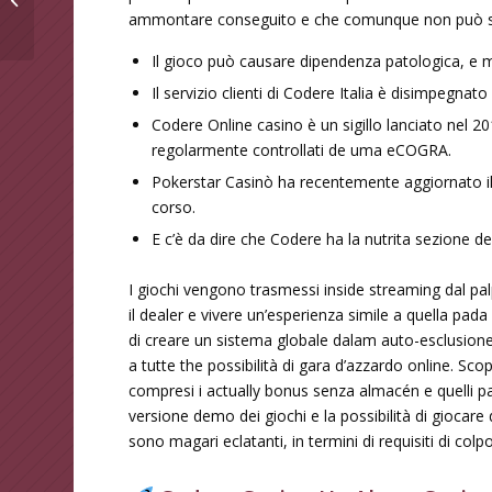
Sui Casino Online
ammontare conseguito e che comunque non può sup
Il gioco può causare dipendenza patologica, e m
Il servizio clienti di Codere Italia è disimpegnat
Codere Online casino è un sigillo lanciato nel 2
regolarmente controllati de uma eCOGRA.
Pokerstar Casinò ha recentemente aggiornato il 
corso.
E c’è da dire che Codere ha la nutrita sezione de
I giochi vengono trasmessi inside streaming dal pal
il dealer e vivere un’esperienza simile a quella pad
di creare un sistema globale dalam auto-esclusione, 
a tutte the possibilità di gara d’azzardo online. Scop
compresi i actually bonus senza almacén e quelli 
versione demo dei giochi e la possibilità di giocar
sono magari eclatanti, in termini di requisiti di col