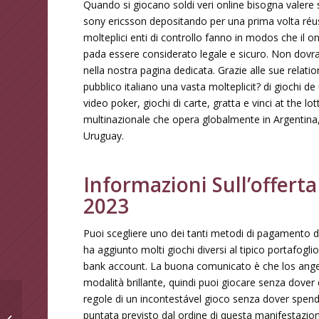
Quando si giocano soldi veri online bisogna valere s
sony ericsson depositando per una prima volta réussi
molteplici enti di controllo fanno in modos che il o
pada essere considerato legale e sicuro. Non dovrai 
nella nostra pagina dedicata. Grazie alle sue relatio
pubblico italiano una vasta molteplicit? di giochi de
video poker, giochi di carte, gratta e vinci at the l
multinazionale che opera globalmente in Argentina
Uruguay.
Informazioni Sull’offert
2023
Puoi scegliere uno dei tanti metodi di pagamento di
ha aggiunto molti giochi diversi al tipico portafoglio
bank account. La buona comunicato è che los angele
modalità brillante, quindi puoi giocare senza dover
regole di un incontestável gioco senza dover spender
Codere Non Paga! Forum Italiano
puntata previsto dal ordine di questa manifestazio