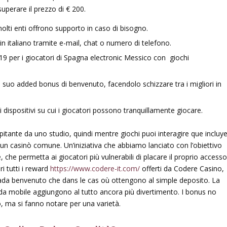
erare il prezzo di € 200.
olti enti offrono supporto in caso di bisogno.
o in italiano tramite e-mail, chat o numero di telefono.
019 per i giocatori di Spagna electronic Messico con giochi
suo added bonus di benvenuto, facendolo schizzare tra i migliori in
i dispositivi su cui i giocatori possono tranquillamente giocare.
pitante da uno studio, quindi mentre giochi puoi interagire que incluy
a un casinò comune. Un’iniziativa che abbiamo lanciato con l’obiettivo
che permetta ai giocatori più vulnerabili di placare il proprio access
ri tutti i reward
https://www.codere-it.com/
offerti da Codere Casino,
pada benvenuto che dans le cas où ottengono al simple deposito. La
e da mobile aggiungono al tutto ancora più divertimento. I bonus no
po, ma si fanno notare per una varietà.