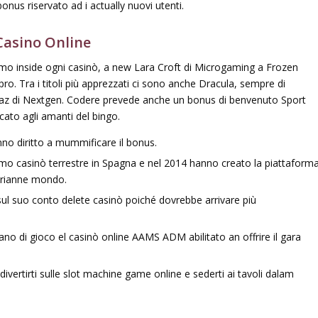
onus riservato ad i actually nuovi utenti.
Casino Online
simo inside ogni casinò, a new Lara Croft di Microgaming a Frozen
ro. Tra i titoli più apprezzati ci sono anche Dracula, sempre di
z di Nextgen. Codere prevede anche un bonus di benvenuto Sport
cato agli amanti del bingo.
anno diritto a mummificare il bonus.
imo casinò terrestre in Spagna e nel 2014 hanno creato la piattaform
 arianne mondo.
sul suo conto delete casinò poiché dovrebbe arrivare più
iano di gioco el casinò online AAMS ADM abilitato an offrire il gara
divertirti sulle slot machine game online e sederti ai tavoli dalam