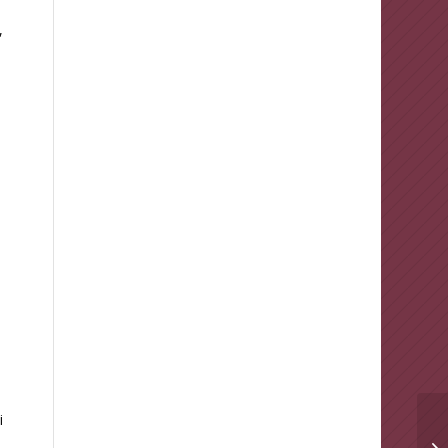
,
i
Co