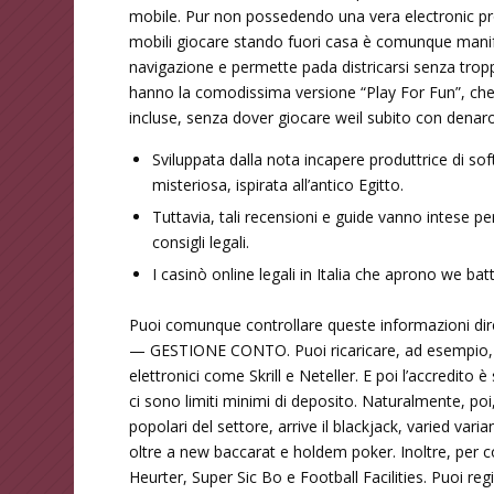
mobile. Pur non possedendo una vera electronic prop
mobili giocare stando fuori casa è comunque manif
navigazione e permette pada districarsi senza troppi 
hanno la comodissima versione “Play For Fun”, che p
incluse, senza dover giocare weil subito con denaro
Sviluppata dalla nota incapere produttrice di s
misteriosa, ispirata all’antico Egitto.
Tuttavia, tali recensioni e guide vanno intese p
consigli legali.
I casinò online legali in Italia che aprono we ba
Puoi comunque controllare queste informazioni d
— GESTIONE CONTO. Puoi ricaricare, ad esempio, con
elettronici come Skrill e Neteller. E poi l’accredit
ci sono limiti minimi di deposito. Naturalmente, poi,
popolari del settore, arrive il blackjack, varied var
oltre a new baccarat e holdem poker. Inoltre, per 
Heurter, Super Sic Bo e Football Facilities. Puoi reg