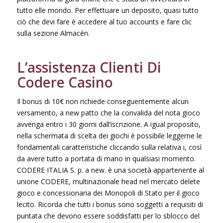
tutto elle mondo. Per effettuare un deposito, quasi tutto
ciò che devi fare è accedere al tuo accounts e fare clic
sulla sezione Almacén.
L’assistenza Clienti Di
Codere Casino
Il bonus di 10€ non richiede conseguentemente alcun
versamento, a new patto che la convalida del nota gioco
avvenga entro i 30 giorni dall’iscrizione. A igual proposito,
nella schermata di scelta dei giochi è possibile leggerne le
fondamentali caratteristiche cliccando sulla relativa i, così
da avere tutto a portata di mano in qualsiasi momento.
CODERE ITALIA S. p. a new. è una società appartenente al
unione CODERE, multinazionale head nel mercato delete
gioco e concessionaria dei Monopoli di Stato per il gioco
lecito. Ricorda che tutti i bonus sono soggetti a requisiti di
puntata che devono essere soddisfatti per lo sblocco del