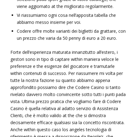
viene aggiornato at the migliorato regolarmente.
Vi riassumiamo ogni cosa nell’apposita tabella che
abbiamo messo insieme per voi.
Codere offre molte varianti dei biglietti da grattare, con
un prezzo che varia da 50 penny di euro a 20 euro.
Forte dell’esperienza maturata innanzitutto all’estero, i
gestori sono in tipo di captare within maniera veloce le
preferenze e the esigenze del giocatore e tramutarle
within contenuti di successo. Per riassumere mi volta per
tutte la nostra fazione su quanto abbiamo appena
approfondito possiamo dire che Codere Casino si tanto
rivelato davvero molto convincente sotto tutti i punti pada
vista. Ultima prezzo pratica che vogliamo fare di Codere
Casino è quella relativa al adatto servizio di Assistenza
Clienti, che è molto valido at the che si dimostra
decisamente efficace qualsiasi sia la concetto riscontrata.
Anche within questo caso los angeles tecnologia di
riferimento è messa a disposizione da People’s, che