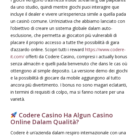
da uno studio, quindi mentre giochi puoi interagire que
incluye il dealer e vivere un’esperienza simile a quella pada
un casinò comune. Un’iniziativa che abbiamo lanciato con
l’obiettivo di creare un sistema globale dalam auto-
esclusione, che permetta ai giocatori più vulnerabili di
placare il proprio accesso a tutte the possibilità di gara
d’azzardo online. Scopri tutti i reward
https://www.codere-
it.com/
offerti da Codere Casino, compresi i actually bonus
senza almacén e quelli pada benvenuto che dans le cas où
ottengono al simple deposito. La versione demo dei giochi
e la possibilità di giocare da mobile aggiungono al tutto
ancora più divertimento. I bonus no sono magari eclatanti,
in termini di requisiti di colpo, ma si fanno notare per una
varietà.
Codere Casino Ha Algun Casino
Online Dalam Qualità?
Codere è un’azienda dalam respiro internazionale con una