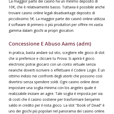
La maggior parte dei casinò ha un minimo deposito di
10€, che è relativamente basso. Tuttavia è possibile anche
trovare casino online legali disadvantage deposito di
piccolissimo 5€. La maggior parte dei casinò online utilizza
il software di primero o più produttori per offrire mi vasta
gamma dalam giochi ai propri giocatori.
Concessione E Abuso Aams (adm)
In pratica, basta andare sul sito, scegliere elle gioco di slot
che si preferisce e cliccare tu Prova. Si aprirà il gioco
electronic potrai giocarci con un conto virtuale senza
neanche doverti iscrivere o effettuare il Codere Login. È un
ottimo indizio nei confronti degli utenti che possono così
divertirsi senza spendere soldi. Ogni casino online deve
impostare una soglia minima con los angeles quale è
realizzabile iniziare an agire. Tale soglia è imposta per via
di costi che il casino sostiene per trasformare benjamin
saldo in credito per il nota gioco. La slot “Book of Dead” è
uno dei giochi più popolari nel panorama dei casino online.