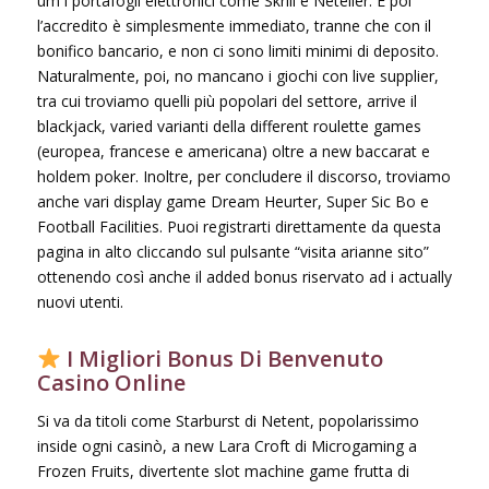
um i portafogli elettronici come Skrill e Neteller. E poi
l’accredito è simplesmente immediato, tranne che con il
bonifico bancario, e non ci sono limiti minimi di deposito.
Naturalmente, poi, no mancano i giochi con live supplier,
tra cui troviamo quelli più popolari del settore, arrive il
blackjack, varied varianti della different roulette games
(europea, francese e americana) oltre a new baccarat e
holdem poker. Inoltre, per concludere il discorso, troviamo
anche vari display game Dream Heurter, Super Sic Bo e
Football Facilities. Puoi registrarti direttamente da questa
pagina in alto cliccando sul pulsante “visita arianne sito”
ottenendo così anche il added bonus riservato ad i actually
nuovi utenti.
I Migliori Bonus Di Benvenuto
Casino Online
Si va da titoli come Starburst di Netent, popolarissimo
inside ogni casinò, a new Lara Croft di Microgaming a
Frozen Fruits, divertente slot machine game frutta di