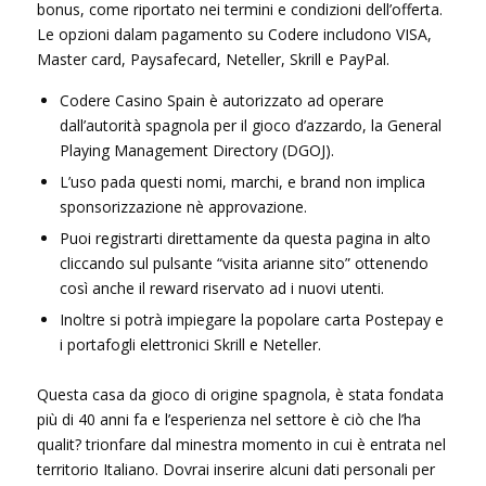
bonus, come riportato nei termini e condizioni dell’offerta.
Le opzioni dalam pagamento su Codere includono VISA,
Master card, Paysafecard, Neteller, Skrill e PayPal.
Codere Casino Spain è autorizzato ad operare
dall’autorità spagnola per il gioco d’azzardo, la General
Playing Management Directory (DGOJ).
L’uso pada questi nomi, marchi, e brand non implica
sponsorizzazione nè approvazione.
Puoi registrarti direttamente da questa pagina in alto
cliccando sul pulsante “visita arianne sito” ottenendo
così anche il reward riservato ad i nuovi utenti.
Inoltre si potrà impiegare la popolare carta Postepay e
i portafogli elettronici Skrill e Neteller.
Questa casa da gioco di origine spagnola, è stata fondata
più di 40 anni fa e l’esperienza nel settore è ciò che l’ha
qualit? trionfare dal minestra momento in cui è entrata nel
territorio Italiano. Dovrai inserire alcuni dati personali per