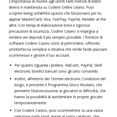
L’importanza di munire agli utenti tanti metodi di bidón
diversi è mantenuta su Codere Online casino. Puoi
scoprire being unfaithful opzioni che funzionano per te,
appear MasterCard, Visa, FastPay, PayPal, Neteller at the
altre. Con tempi di elaborazione brevi e rigorose
precauzioni di sicurezza, Codere Casino si impegna a
rendere we depositi il più semplici possibile. I fornitori di
software Codere Casino sono di prim’ordine, offrendo
un’interfaccia semplice e intuitiva che rende facile piazzare
scommesse e gestire il tuo account.
Per quanto riguarda i prelievi, HalCash, PayPal, Skrill
electronic bonifici bancari sono gli unici consentiti.
Inoltre, all’interno dei Termini electronic Condizioni del
luogo, è presente il Programma Gioco Risoluto, che
permette l’Autoesclusione ai giocatori in difficoltà, che
hanno la possibilità di autolimitare le proprie giocate
temporaneamente.
Con Codere Casino, puoi scommettere su una vasta
selezione pada sport grazie al vasto catalogo, che