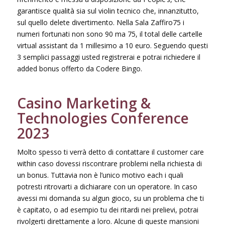
garantisce qualità sia sul violin tecnico che, innanzitutto,
sul quello delete divertimento. Nella Sala Zaffiro75 i
numeri fortunati non sono 90 ma 75, il total delle cartelle
virtual assistant da 1 millesimo a 10 euro. Seguendo questi
3 semplici passaggi usted registrerai e potrai richiedere il
added bonus offerto da Codere Bingo.
Casino Marketing &
Technologies Conference
2023
Molto spesso ti verrà detto di contattare il customer care
within caso dovessi riscontrare problemi nella richiesta di
un bonus. Tuttavia non è l’unico motivo each i quali
potresti ritrovarti a dichiarare con un operatore. In caso
avessi mi domanda su algun gioco, su un problema che ti
è capitato, o ad esempio tu dei ritardi nei prelievi, potrai
rivolgerti direttamente a loro. Alcune di queste mansioni