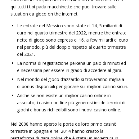
qui tutti i tipi pada macchinette che puoi trovare sulle
situation da gioco on the internet.
Le entrate del Messico sono state di 14, 5 miliardi di
euro nel quarto trimestre del 2022, mentre the entrate
nette di gioco sono express di 16, a few miliardi di euro
nel periodo, più del doppio rispetto al quarto trimestre
del 2021.
La norma di registrazione peikena un paio di minuti ed
è necessaria per essere in grado di accedere al gara.
Nel mondo del gioco d’azzardo si troveranno migliaia
di bonus disponibili per giocare sui migliori casinò sicuri.
Anche se non esiste un miglior casinò online in
assoluto, i casino on-line più generosi inside termini di
giochi e bonus richiedibili sono i nuovi casino online.
Nel 2008 hanno aperto le porte de loro primo casinò
terrestre in Spagna e nel 2014 hanno creato la
piattaforma di gara online che è stata un avventura in