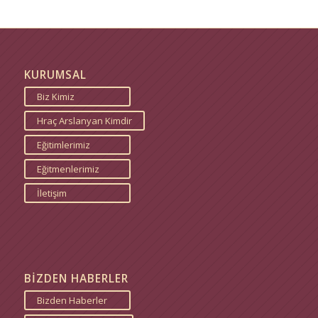
KURUMSAL
Biz Kimiz
Hraç Arslanyan Kimdir
Eğitimlerimiz
Eğitmenlerimiz
İletişim
BİZDEN HABERLER
Bizden Haberler