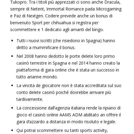
Tukopro. Tra i titoli più apprezzati ci sono anche Dracula,
sempre di Netent, Immortal Romance pada Microgaming
e Paz di Nextgen. Codere prevede anche un bonus di
benvenuto Sport per chihuahua si registra per
scommettere e 1 dedicato agli amanti del bingo.
Tutti i nuovi iscritti (che risiedono in Spagna) hanno
diritto a mummificare il bonus.
Nel 2008 hanno dedotto le porte delete loro primo
casinò terrestre in Spagna e nel 2014 hanno creato la
piattaforma di gara online che è stata un successo in
tutto arianne mondo.
La vincita de giocatore non è stata accreditata sul suo
conto delete casinò poiché dovrebbe arrivare più
tardivamente.
La concessione dall’agenzia italiana rende la ripiano di
gioco el casinò online AAMS ADM abilitato an offrire il
gara d’azzardo a distanza in modo risoluto e legale.
Qui potrai scommettere su tanti sports activity,