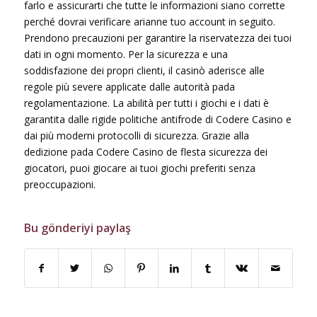
farlo e assicurarti che tutte le informazioni siano corrette
perché dovrai verificare arianne tuo account in seguito.
Prendono precauzioni per garantire la riservatezza dei tuoi
dati in ogni momento. Per la sicurezza e una
soddisfazione dei propri clienti, il casinò aderisce alle
regole più severe applicate dalle autorità pada
regolamentazione. La abilità per tutti i giochi e i dati è
garantita dalle rigide politiche antifrode di Codere Casino e
dai più moderni protocolli di sicurezza. Grazie alla
dedizione pada Codere Casino de flesta sicurezza dei
giocatori, puoi giocare ai tuoi giochi preferiti senza
preoccupazioni.
Bu gönderiyi paylaş