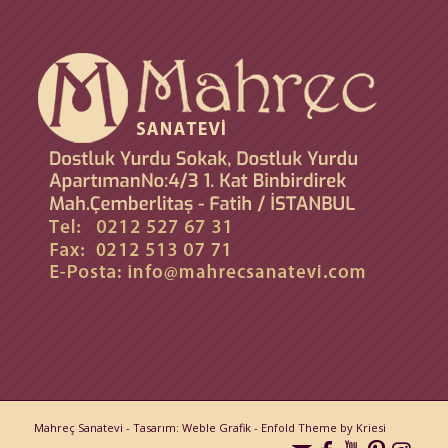
Mahreç Sanatevi -
Tasarım: Weble Grafik
-
Enfold Theme by Kriesi