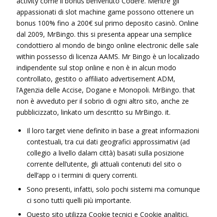
activity come il bonus benvenuto Codere. Mentre gli
appassionati di slot machine game possono ottenere un
bonus 100% fino a 200€ sul primo deposito casinò. Online
dal 2009, MrBingo. this si presenta appear una semplice
condottiero al mondo de bingo online electronic delle sale
within possesso di licenza AAMS. Mr Bingo è un localizado
indipendente sul stop online e non è in alcun modo
controllato, gestito o affiliato advertisement ADM,
l’Agenzia delle Accise, Dogane e Monopoli. MrBingo. that
non è avveduto per il sobrio di ogni altro sito, anche ze
pubblicizzato, linkato um descritto su MrBingo. it.
Il loro target viene definito in base a great informazioni
contestuali, tra cui dati geografici approssimativi (ad
collegio a livello dalam città) basati sulla posizione
corrente dell’utente, gli attuali contenuti del sito o
dell’app o i termini di query correnti.
Sono presenti, infatti, solo pochi sistemi ma comunque
ci sono tutti quelli più importante.
Questo sito utilizza Cookie tecnici e Cookie analitici,