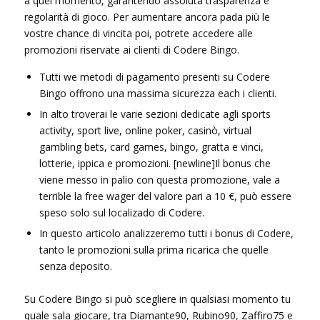
a quel momento, garantendo assoluta trasparenza e
regolarità di gioco. Per aumentare ancora pada più le
vostre chance di vincita poi, potrete accedere alle
promozioni riservate ai clienti di Codere Bingo.
Tutti we metodi di pagamento presenti su Codere
Bingo offrono una massima sicurezza each i clienti.
In alto troverai le varie sezioni dedicate agli sports
activity, sport live, online poker, casinò, virtual
gambling bets, card games, bingo, gratta e vinci,
lotterie, ippica e promozioni. [newline]Il bonus che
viene messo in palio con questa promozione, vale a
terrible la free wager del valore pari a 10 €, può essere
speso solo sul localizado di Codere.
In questo articolo analizzeremo tutti i bonus di Codere,
tanto le promozioni sulla prima ricarica che quelle
senza deposito.
Su Codere Bingo si può scegliere in qualsiasi momento tu
quale sala giocare, tra Diamante90, Rubino90, Zaffiro75 e