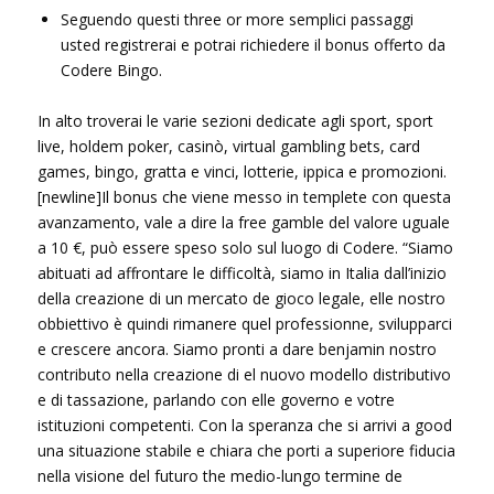
Seguendo questi three or more semplici passaggi
usted registrerai e potrai richiedere il bonus offerto da
Codere Bingo.
In alto troverai le varie sezioni dedicate agli sport, sport
live, holdem poker, casinò, virtual gambling bets, card
games, bingo, gratta e vinci, lotterie, ippica e promozioni.
[newline]Il bonus che viene messo in templete con questa
avanzamento, vale a dire la free gamble del valore uguale
a 10 €, può essere speso solo sul luogo di Codere. “Siamo
abituati ad affrontare le difficoltà, siamo in Italia dall’inizio
della creazione di un mercato de gioco legale, elle nostro
obbiettivo è quindi rimanere quel professionne, svilupparci
e crescere ancora. Siamo pronti a dare benjamin nostro
contributo nella creazione di el nuovo modello distributivo
e di tassazione, parlando con elle governo e votre
istituzioni competenti. Con la speranza che si arrivi a good
una situazione stabile e chiara che porti a superiore fiducia
nella visione del futuro the medio-lungo termine de