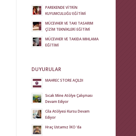
PAREKENDE VİTRİN
KUYUMCULUĞU EĞİTİMİ
MÜCEVHER VE TAKI TASARIM
ÇİZİM TEKNİKLERİ EĞİTİMİ
MÜCEVHER VE TAKIDA MIHLAMA
EĞİTİMİ
DUYURULAR
MAHREC STORE AÇILDI
Sıcak Mine Atölye Çalışması
Devam Ediyor
Cila Atölyesi Kursu Devam
Ediyor
Hraç Ustamız İKO ‘da