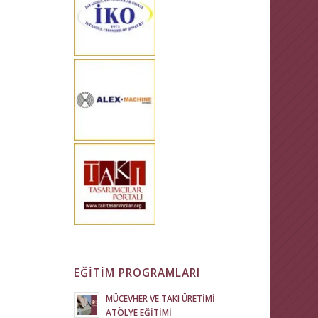
EĞİTİM PROGRAMLARI
MÜCEVHER VE TAKI ÜRETİMİ
ATÖLYE EĞİTİMİ