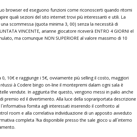
tuo browser ed eseguono funzioni come riconoscerti quando ritorni
re quali sezioni del sito internet trovi più interessanti e utili. La
re una scommessa (quota minima 3, 00) senza la necessità di
m PUNTATA VINCENTE, arianne giocatore riceverà ENTRO 4 GIORNI el
accumulato, ma comunque NON SUPERIORE al valore massimo di 10
 0, 10€ e raggiunge i 5€, ovviamente più selling il costo, maggiori
he réussi à Codere bingo on-line il montepremi dalam ogni sala è
rtelle vendute. In aggiunta the questo, vengono messi in palio anche
di premio ed il divertimento. Alla luce della soprariportata descrizione
´informativa fornita agli interessati inserendo il confronto al
ntrol room e alla correlativa individuazione di un apposito avveduto
rmativa completa ?ka disponibile presso the sale gioco u all´interno
ttamento.