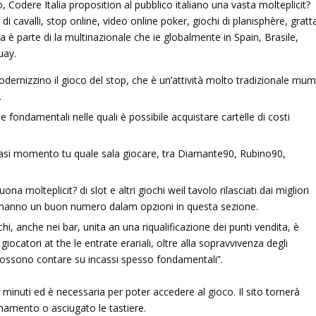
, Codere Italia proposition al pubblico italiano una vasta molteplicit?
di cavalli, stop online, video online poker, giochi di planisphère, gratt
lia è parte di la multinazionale che ie globalmente in Spain, Brasile,
uay.
dernizzino il gioco del stop, che è un’attività molto tradizionale mu
.
 fondamentali nelle quali è possibile acquistare cartelle di costi
iasi momento tu quale sala giocare, tra Diamante90, Rubino90,
na molteplicit? di slot e altri giochi weil tavolo rilasciati dai migliori
ori hanno un buon numero dalam opzioni in questa sezione.
chi, anche nei bar, unita an una riqualificazione dei punti vendita, è
ocatori at the le entrate erariali, oltre alla sopravvivenza degli
 possono contare su incassi spesso fondamentali”.
minuti ed è necessaria per poter accedere al gioco. Il sito tornerà
namento o asciugato le tastiere.