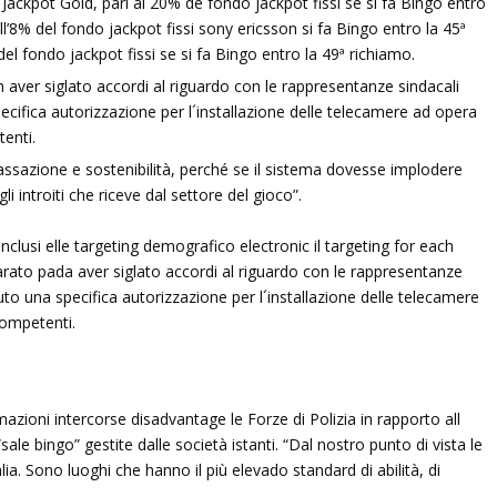
ackpot Gold, pari al 20% de fondo jackpot fissi se si fa Bingo entro
all’8% del fondo jackpot fissi sony ericsson si fa Bingo entro la 45ª
del fondo jackpot fissi se si fa Bingo entro la 49ª richiamo.
m aver siglato accordi al riguardo con le rappresentanze sindacali
cifica autorizzazione per l´installazione delle telecamere ad opera
tenti.
ra tassazione e sostenibilità, perché se il sistema dovesse implodere
 introiti che riceve dal settore del gioco”.
clusi elle targeting demografico electronic il targeting for each
hiarato pada aver siglato accordi al riguardo con le rappresentanze
to una specifica autorizzazione per l´installazione delle telecamere
competenti.
mazioni intercorse disadvantage le Forze di Polizia in rapporto all
sale bingo” gestite dalle società istanti. “Dal nostro punto di vista le
lia. Sono luoghi che hanno il più elevado standard di abilità, di