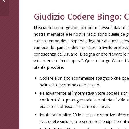
Bingo Presenti In Italia
Giudizio Codere Bingo: C
Nasciamo come gestori, poi per necessità dalam ada
nostra mentalità e le nostre radici sono quelle de 
stesso tempo deve sapersi adeguare ai nuovi scenari
cambiando quindi si deve crescere a livello professi
conoscenza del usuario. Bisogna anche rilevare le ra
e de mercato in cui opera”. Questo luogo Web utilizza
utente possibile.
Codere è un sito scommesse spagnolo che oper
palinsesto scommesse e casino.
Relativamente all´informativa votre società rich
conformità al pena generale in materia di vide
più estesa affissa all´interno dei locali.
Infatti sono oltre 20 le discipline sportive off
live, quelle virtuali, alle scommesse ippiche onlin