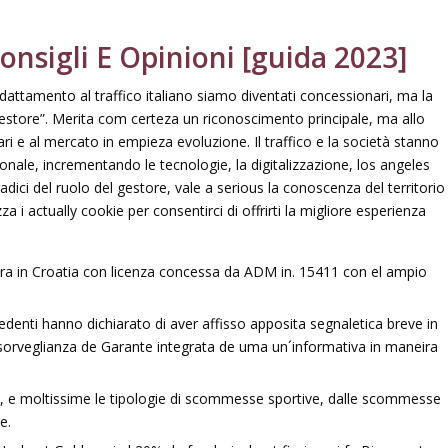
onsigli E Opinioni [guida 2023]
ttamento al traffico italiano siamo diventati concessionari, ma la
gestore”. Merita com certeza un riconoscimento principale, ma allo
 e al mercato in empieza evoluzione. Il traffico e la società stanno
onale, incrementando le tecnologie, la digitalizzazione, los angeles
dici del ruolo del gestore, vale a serious la conoscenza del territorio
 i actually cookie per consentirci di offrirti la migliore esperienza
a in Croatia con licenza concessa da ADM in. 15411 con el ampio
iedenti hanno dichiarato di aver affisso apposita segnaletica breve in
osorveglianza de Garante integrata de uma un´informativa in maneira
erte, e moltissime le tipologie di scommesse sportive, dalle scommesse
e.