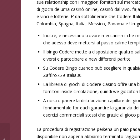
sue relationship con i maggiori fornitori sul mercato
di giochi de uma casinò online, casinò dal vivo, faja 
e vinci e lotterie. E’ da sottolinerare che Codere Ita
Colombia, Spagna, Italia, Messico, Panama e Urug
Inoltre, è necessario trovare meccanismi che mo
che adesso deve mettersi al passo calme tempi
Il bingo Codere mette a disposizione quattro sale
diversi e partecipare a new differenti partite.
Su Codere Bingo cuando può scegliere in quals
Zaffiro75 e Italia30.
La libreria di giochi di Codere Casino offre una buo
fornitori inside circolazione, quindi we giocat
A nostro parere la distribuzione capillare dei gio
fondamentale for each garantire la garanzia dei gi
esercizi commerciali stessi che grazie al gioco
La procedura di registrazione peikena un paio pada 
disponibile non appena abbiamo terminato l’aggior
Codere Gaming Area: Tutte Le Sale