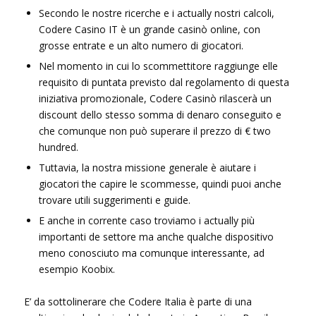
Secondo le nostre ricerche e i actually nostri calcoli,
Codere Casino IT è un grande casinò online, con
grosse entrate e un alto numero di giocatori.
Nel momento in cui lo scommettitore raggiunge elle
requisito di puntata previsto dal regolamento di questa
iniziativa promozionale, Codere Casinò rilascerà un
discount dello stesso somma di denaro conseguito e
che comunque non può superare il prezzo di € two
hundred.
Tuttavia, la nostra missione generale è aiutare i
giocatori the capire le scommesse, quindi puoi anche
trovare utili suggerimenti e guide.
E anche in corrente caso troviamo i actually più
importanti de settore ma anche qualche dispositivo
meno conosciuto ma comunque interessante, ad
esempio Koobix.
E’ da sottolinerare che Codere Italia è parte di una