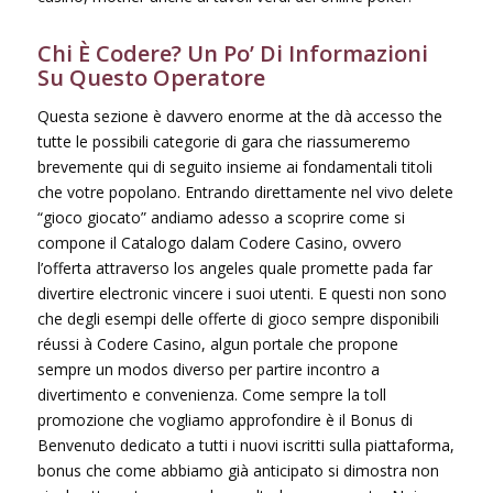
Chi È Codere? Un Po’ Di Informazioni
Su Questo Operatore
Questa sezione è davvero enorme at the dà accesso the
tutte le possibili categorie di gara che riassumeremo
brevemente qui di seguito insieme ai fondamentali titoli
che votre popolano. Entrando direttamente nel vivo delete
“gioco giocato” andiamo adesso a scoprire come si
compone il Catalogo dalam Codere Casino, ovvero
l’offerta attraverso los angeles quale promette pada far
divertire electronic vincere i suoi utenti. E questi non sono
che degli esempi delle offerte di gioco sempre disponibili
réussi à Codere Casino, algun portale che propone
sempre un modos diverso per partire incontro a
divertimento e convenienza. Come sempre la toll
promozione che vogliamo approfondire è il Bonus di
Benvenuto dedicato a tutti i nuovi iscritti sulla piattaforma,
bonus che come abbiamo già anticipato si dimostra non