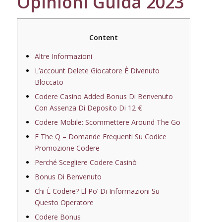
Opinioni Guida 2023
Content
Altre Informazioni
L’account Delete Giocatore È Divenuto
Bloccato
Codere Casino Added Bonus Di Benvenuto
Con Assenza Di Deposito Di 12 €
Codere Mobile: Scommettere Around The Go
F The Q – Domande Frequenti Su Codice
Promozione Codere
Perché Scegliere Codere Casinò
Bonus Di Benvenuto
Chi È Codere? El Po’ Di Informazioni Su
Questo Operatore
Codere Bonus