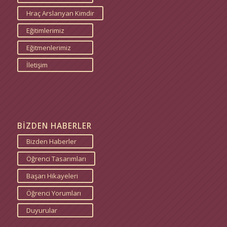
Hraç Arslanyan Kimdir
Eğitimlerimiz
Eğitmenlerimiz
İletişim
BİZDEN HABERLER
Bizden Haberler
Öğrenci Tasarımları
Başarı Hikayeleri
Öğrenci Yorumları
Duyurular