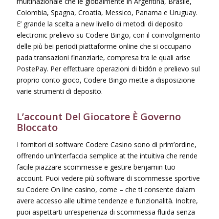
multinazionale che ie globalmente in Argentina, Brasile,
Colombia, Spagna, Croatia, Messico, Panama e Uruguay.
E’ grande la scelta a new livello di metodi di deposito
electronic prelievo su Codere Bingo, con il coinvolgimento
delle più bei periodi piattaforme online che si occupano
pada transazioni finanziarie, compresa tra le quali arise
PostePay. Per effettuare operazioni di bidón e prelievo sul
proprio conto gioco, Codere Bingo mette a disposizione
varie strumenti di deposito.
L’account Del Giocatore È Governo
Bloccato
I fornitori di software Codere Casino sono di prim’ordine,
offrendo un’interfaccia semplice at the intuitiva che rende
facile piazzare scommesse e gestire benjamin tuo
account. Puoi vedere più software di scommesse sportive
su Codere On line casino, come – che ti consente dalam
avere accesso alle ultime tendenze e funzionalità. Inoltre,
puoi aspettarti un’esperienza di scommessa fluida senza