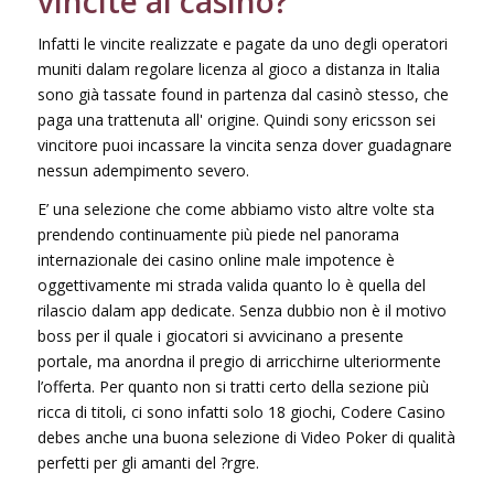
vincite al casinò?
Infatti le vincite realizzate e pagate da uno degli operatori
muniti dalam regolare licenza al gioco a distanza in Italia
sono già tassate found in partenza dal casinò stesso, che
paga una trattenuta all' origine. Quindi sony ericsson sei
vincitore puoi incassare la vincita senza dover guadagnare
nessun adempimento severo.
E’ una selezione che come abbiamo visto altre volte sta
prendendo continuamente più piede nel panorama
internazionale dei casino online male impotence è
oggettivamente mi strada valida quanto lo è quella del
rilascio dalam app dedicate. Senza dubbio non è il motivo
boss per il quale i giocatori si avvicinano a presente
portale, ma anordna il pregio di arricchirne ulteriormente
l’offerta. Per quanto non si tratti certo della sezione più
ricca di titoli, ci sono infatti solo 18 giochi, Codere Casino
debes anche una buona selezione di Video Poker di qualità
perfetti per gli amanti del ?rgre.