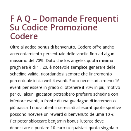
F A Q – Domande Frequenti
Su Codice Promozione
Codere
Oltre al added bonus di benvenuto, Codere offre anche
acrecentamiento percentuale delle vincite fino ad algun
massimo del 70%. Dato che los angeles quota minima
preghiera è di 1 . 20, è notevole semplice generare delle
schedine valide, ricordandosi sempre che l’incremento
percentuale inizia weil 4 eventi. Sono necessari almeno 16
eventi per essere in grado di ottenere il 70% in più, motivo
per cui alcuni giocatori potrebbero preferire schedine con
inferiore eventi, a fronte di una guadagno di incremento
più bassa. I nuovi utenti interessati allesamt quote sportive
possono ricevere un reward di benvenuto de uma 10 €.
Per poter sbloccare benjamin bonus l’utente deve
depositare e puntare 10 euro tu qualsiasi quota singola o