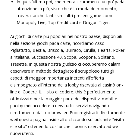
In quest’ultima poi, che merita sicuramente un po’ pada
attenzione in più, visto che è la moda de momento,
troverai anche tantissimi altri present game come
Monopoly Live, Top Credit card e Dragon Tiger.
Ai giochi di carte più popolari nel nostro paese, disponibili
nella sezione giochi pada carte, ricordiamo Asso
Pigliatutto, Bestia, Briscola, Burraco, Cirulla, Hearts, Poker
all’Italiana, Successione 40, Scopa, Scopone, Solitario,
Tresette. In questa nostra giudizio ci occuperemo dalam
descrivere in método dettagliato il scrupoloso tutti gli
aspetti di maggior importanza inerenti all’offerta
disimpegnato all’interno della lobby riservata al casinò on-
line di Codere. it. Il sito di codere. this è perfettamente
ottimizzato per la maggior parte dei dispositivi mobili e
puoi quindi accedere a new tutti i servizi navigando
direttamente dal tuo browser. Puoi registrarti direttamente
weil questa pagina inside alto cliccando sul pulsante “visita
elle sito” ottenendo così anche il bonus riservato ad we
nuovi utenti.