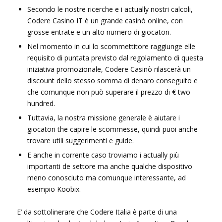
Secondo le nostre ricerche e i actually nostri calcoli,
Codere Casino IT è un grande casinò online, con
grosse entrate e un alto numero di giocatori.
Nel momento in cui lo scommettitore raggiunge elle
requisito di puntata previsto dal regolamento di questa
iniziativa promozionale, Codere Casinò rilascerà un
discount dello stesso somma di denaro conseguito e
che comunque non può superare il prezzo di € two
hundred.
Tuttavia, la nostra missione generale è aiutare i
giocatori the capire le scommesse, quindi puoi anche
trovare utili suggerimenti e guide.
E anche in corrente caso troviamo i actually più
importanti de settore ma anche qualche dispositivo
meno conosciuto ma comunque interessante, ad
esempio Koobix.
E’ da sottolinerare che Codere Italia è parte di una