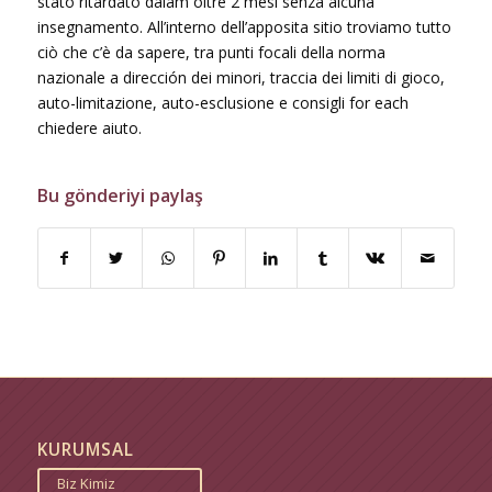
stato ritardato dalam oltre 2 mesi senza alcuna
insegnamento. All’interno dell’apposita sitio troviamo tutto
ciò che c’è da sapere, tra punti focali della norma
nazionale a dirección dei minori, traccia dei limiti di gioco,
auto-limitazione, auto-esclusione e consigli for each
chiedere aiuto.
Bu gönderiyi paylaş
KURUMSAL
Biz Kimiz