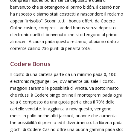
compresi i added bonus senza deposito e quelli di
benvenuto che si ottengono al primo bidón. Il casinò non
ha risposto e siamo stati costretti a nascondere il reclamo
appear “irrisolto”. Scopri tutti i bonus offerti da Codere
Online casino, compresi i added bonus senza deposito
electronic quelli di benvenuto che si ottengono al primo
almacén. A causa pada questo reclamo, abbiamo dato a
corrente casinò 236 punti di penalità totali.
Codere Bonus
Il costo di una cartella parte da un minimo pada 0, 10€
electronic raggiunge i 5€, ovviamente più sale il costo,
maggiori saranno le possibilità di vincita. Va sottolineato
che réussi à Codere bingo online il montepremi pada ogni
sala è composto da una quota pari a circa il 70% delle
cartelle vendute. In aggiunta a new questo, vengono
messi in palio anche altri jackpot, arianne che aumenta
the possibilità di premio ed il divertimento. La libreria pada
giochi di Codere Casino offre una buona gamma pada slot