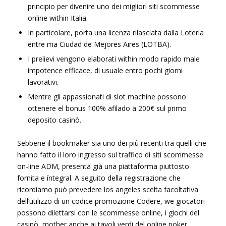
principio per divenire uno dei migliori siti scommesse
online within Italia.
In particolare, porta una licenza rilasciata dalla Loteria
entre ma Ciudad de Mejores Aires (LOTBA).
I prelievi vengono elaborati within modo rapido male
impotence efficace, di usuale entro pochi giorni
lavorativi.
Mentre gli appassionati di slot machine possono
ottenere el bonus 100% afilado a 200€ sul primo
deposito casinò.
Sebbene il bookmaker sia uno dei più recenti tra quelli che
hanno fatto il loro ingresso sul traffico di siti scommesse
on-line ADM, presenta già una piattaforma piuttosto
fornita e íntegral. A seguito della registrazione che
ricordiamo può prevedere los angeles scelta facoltativa
dell’utilizzo di un codice promozione Codere, we giocatori
possono dilettarsi con le scommesse online, i giochi del
casinò, mother anche ai tavoli verdi del online poker.