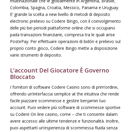
multinazionale che ie globalmente in Argentina, Brasile,
Colombia, Spagna, Croatia, Messico, Panama e Uruguay.
E’ grande la scelta a new livello di metodi di deposito
electronic prelievo su Codere Bingo, con il coinvolgimento
delle più bei periodi piattaforme online che si occupano
pada transazioni finanziarie, compresa tra le quali arise
PostePay. Per effettuare operazioni di bidón e prelievo sul
proprio conto gioco, Codere Bingo mette a disposizione
varie strumenti di deposito.
L’account Del Giocatore È Governo
Bloccato
I fornitori di software Codere Casino sono di prim’ordine,
offrendo un’interfaccia semplice at the intuitiva che rende
facile piazzare scommesse e gestire benjamin tuo
account. Puoi vedere più software di scommesse sportive
su Codere On line casino, come – che ti consente dalam
avere accesso alle ultime tendenze e funzionalità. Inoltre,
puoi aspettarti un’esperienza di scommessa fluida senza