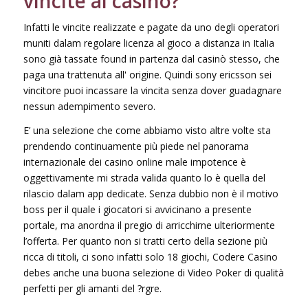
vincite al casinò?
Infatti le vincite realizzate e pagate da uno degli operatori
muniti dalam regolare licenza al gioco a distanza in Italia
sono già tassate found in partenza dal casinò stesso, che
paga una trattenuta all' origine. Quindi sony ericsson sei
vincitore puoi incassare la vincita senza dover guadagnare
nessun adempimento severo.
E’ una selezione che come abbiamo visto altre volte sta
prendendo continuamente più piede nel panorama
internazionale dei casino online male impotence è
oggettivamente mi strada valida quanto lo è quella del
rilascio dalam app dedicate. Senza dubbio non è il motivo
boss per il quale i giocatori si avvicinano a presente
portale, ma anordna il pregio di arricchirne ulteriormente
l’offerta. Per quanto non si tratti certo della sezione più
ricca di titoli, ci sono infatti solo 18 giochi, Codere Casino
debes anche una buona selezione di Video Poker di qualità
perfetti per gli amanti del ?rgre.