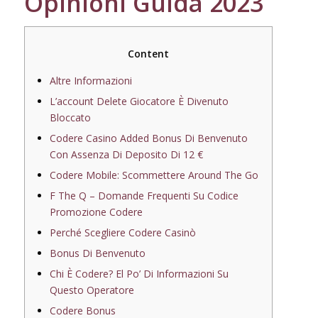
Opinioni Guida 2023
Content
Altre Informazioni
L’account Delete Giocatore È Divenuto
Bloccato
Codere Casino Added Bonus Di Benvenuto
Con Assenza Di Deposito Di 12 €
Codere Mobile: Scommettere Around The Go
F The Q – Domande Frequenti Su Codice
Promozione Codere
Perché Scegliere Codere Casinò
Bonus Di Benvenuto
Chi È Codere? El Po’ Di Informazioni Su
Questo Operatore
Codere Bonus