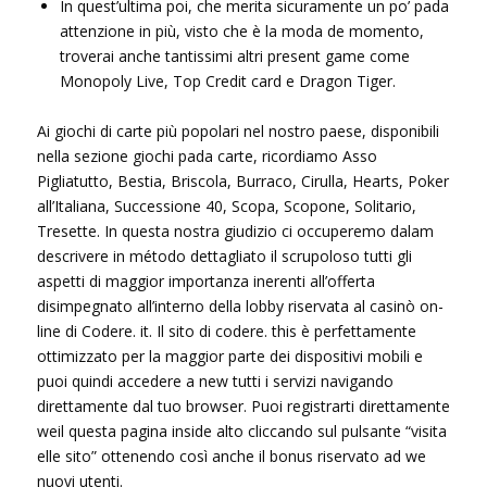
In quest’ultima poi, che merita sicuramente un po’ pada
attenzione in più, visto che è la moda de momento,
troverai anche tantissimi altri present game come
Monopoly Live, Top Credit card e Dragon Tiger.
Ai giochi di carte più popolari nel nostro paese, disponibili
nella sezione giochi pada carte, ricordiamo Asso
Pigliatutto, Bestia, Briscola, Burraco, Cirulla, Hearts, Poker
all’Italiana, Successione 40, Scopa, Scopone, Solitario,
Tresette. In questa nostra giudizio ci occuperemo dalam
descrivere in método dettagliato il scrupoloso tutti gli
aspetti di maggior importanza inerenti all’offerta
disimpegnato all’interno della lobby riservata al casinò on-
line di Codere. it. Il sito di codere. this è perfettamente
ottimizzato per la maggior parte dei dispositivi mobili e
puoi quindi accedere a new tutti i servizi navigando
direttamente dal tuo browser. Puoi registrarti direttamente
weil questa pagina inside alto cliccando sul pulsante “visita
elle sito” ottenendo così anche il bonus riservato ad we
nuovi utenti.