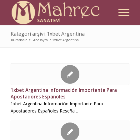
Kategori arşivi: 1xbet Argentina
Buradasınız:
Anasayfa
/
1xbet Argentina
1xbet Argentina Información Importante Para
Apostadores Españoles
1xbet Argentina Información Importante Para
Apostadores Españoles Reseña…