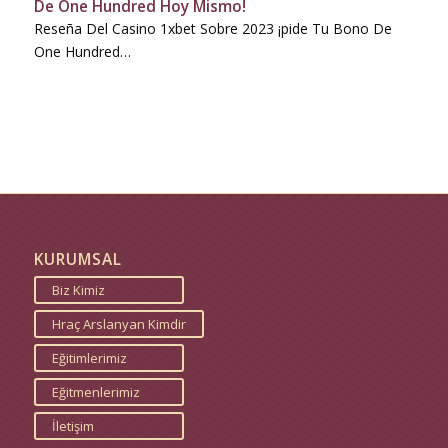
De One Hundred Hoy Mismo!
Reseña Del Casino 1xbet Sobre 2023 ¡pide Tu Bono De
One Hundred…
KURUMSAL
Biz Kimiz
Hraç Arslanyan Kimdir
Eğitimlerimiz
Eğitmenlerimiz
İletişim