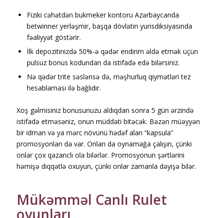
Fiziki cəhətdən bukmeker kontoru Azərbaycanda
betwinner yerləşmir, başqa dövlətin yurisdiksiyasında
fəaliyyət göstərir.
İlk depozitinizdə 50%-ə qədər endirim əldə etmək üçün
pulsuz bonus kodundan da istifadə edə bilərsiniz.
Nə qədər trite səslənsə də, məşhurluq qiymətləri tez
hesablaması ilə bağlıdır.
Xoş gəlmisiniz bonusunuzu aldıqdan sonra 5 gün ərzində
istifadə etməsəniz, onun müddəti bitəcək. Bəzən müəyyən
bir idman və ya mərc növünü hədəf alan “kapsula”
promosyonları da var. Onları da oynamağa çalışın, çünki
onlar çox qazanclı ola bilərlər. Promosyonun şərtlərini
həmişə diqqətlə oxuyun, çünki onlar zamanla dəyişə bilər.
Mükəmməl Canlı Rulet
oyunları