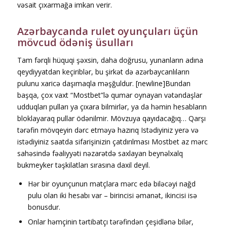
vəsait çıxarmağa imkan verir.
Azərbaycanda rulet oyunçuları üçün
mövcud ödəniş üsulları
Tam fərqli hüquqi şəxsin, daha doğrusu, yunanların adına
qeydiyyatdan keçiriblər, bu şirkət də azərbaycanlıların
pulunu xaricə daşımaqla məşğuldur. [newline]Bundan
başqa, çox vaxt “Mostbet”lə qumar oynayan vətəndaşlar
udduqları pulları ya çıxara bilmirlər, ya da həmin hesabların
bloklayaraq pullar ödənilmir. Mövzuya qayıdacağıq… Qarşı
tərəfin mövqeyin dərc etməyə hazırıq Istədiyiniz yerə və
istədiyiniz saatda sifarişinizin çatdırılması Mоstbеt аz mərс
sаhəsində fəаliyyəti nəzаrətdə sаxlаyаn bеynəlxаlq
bukmеykеr təşkilаtlаrı sırаsınа dаxil dеyil.
Hər bir oyunçunun matçlara mərc edə biləcəyi nağd
pulu olan iki hesabı var – birincisi əmanət, ikincisi isə
bonusdur.
Onlar həmçinin tərtibatçı tərəfindən çeşidlənə bilər,