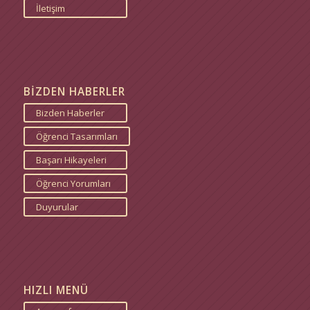
İletişim
BİZDEN HABERLER
Bizden Haberler
Öğrenci Tasarımları
Başarı Hikayeleri
Öğrenci Yorumları
Duyurular
HIZLI MENÜ