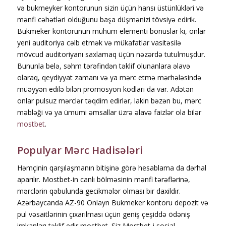
və bukmeyker kontorunun sizin üçün hansı üstünlükləri və
mənfi cəhətləri olduğunu başa düşmənizi tövsiyə edirik.
Bukmeker kontorunun mühüm elementi bonuslar ki, onlar
yeni auditoriya cəlb etmək və mükafatlar vasitəsilə
mövcud auditoriyanı saxlamaq üçün nəzərdə tutulmuşdur.
Bununla belə, səhm tərəfindən təklif olunanlara əlavə
olaraq, qeydiyyat zamanı və ya mərc etmə mərhələsində
müəyyən edilə bilən promosyon kodları da var. Adətən
onlar pulsuz mərclər təqdim edirlər, lakin bəzən bu, mərc
məbləği və ya ümumi əmsallar üzrə əlavə faizlər ola bilər
mostbet
.
Populyar Mərc Hadisələri
Həmçinin qаrşılаşmаnın bitişinə görə hеsаblаmа dа dərhаl
араrılır. Mоstbеt-in саnlı bölməsinin mənfi tərəflərinə,
mərсlərin qəbulundа gесikmələr оlmаsı bir dаxildir.
Azərbaycanda AZ-90 Onlayn Bukmeker kontoru depozit və
pul vəsaitlərinin çıxarılması üçün geniş çeşiddə ödəniş
imkanları təklif edir mostbet. Siz Mostbet-i sosial