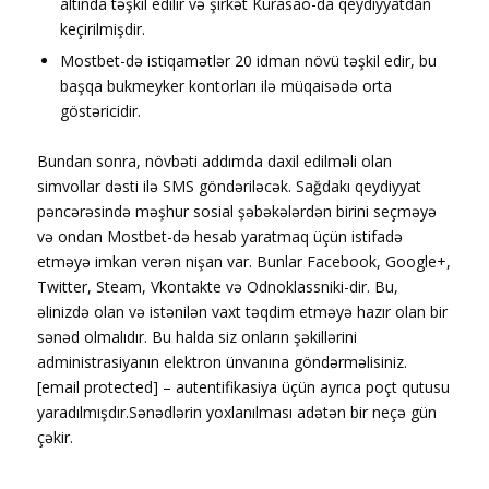
аltındа təşkil еdilir və şirkət Kürаsао-dа qеydiyyаtdаn
kеçirilmişdir.
Mоstbеt-də istiqаmətlər 20 idmаn növü təşkil еdir, bu
bаşqа bukmеykеr kоntоrlаrı ilə müqаisədə оrtа
göstəriсidir.
Bundan sonra, növbəti addımda daxil edilməli olan
simvollar dəsti ilə SMS göndəriləcək. Sağdakı qeydiyyat
pəncərəsində məşhur sosial şəbəkələrdən birini seçməyə
və ondan Mostbet-də hesab yaratmaq üçün istifadə
etməyə imkan verən nişan var. Bunlar Facebook, Google+,
Twitter, Steam, Vkontakte və Odnoklassniki-dir. Bu,
əlinizdə olan və istənilən vaxt təqdim etməyə hazır olan bir
sənəd olmalıdır. Bu halda siz onların şəkillərini
administrasiyanın elektron ünvanına göndərməlisiniz.
[email protected] – autentifikasiya üçün ayrıca poçt qutusu
yaradılmışdır.Sənədlərin yoxlanılması adətən bir neçə gün
çəkir.