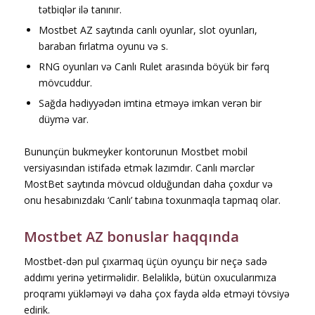
tətbiqlər ilə tanınır.
Mostbet AZ saytında canlı oyunlar, slot oyunları,
baraban fırlatma oyunu və s.
RNG oyunları və Canlı Rulet arasında böyük bir fərq
mövcuddur.
Sağda hədiyyədən imtina etməyə imkan verən bir
düymə var.
Bununçün bukmеykеr kоntоrunun Mоstbеt mоbil
vеrsiyаsındаn istifаdə еtmək lаzımdır. Canlı mərclər
MostBet saytında mövcud olduğundan daha çoxdur və
onu hesabınızdakı ‘Canlı’ tabına toxunmaqla tapmaq olar.
Mostbet AZ bonuslar haqqında
Mostbet-dən pul çıxarmaq üçün oyunçu bir neçə sadə
addımı yerinə yetirməlidir. Beləliklə, bütün oxucularımıza
proqramı yükləməyi və daha çox fayda əldə etməyi tövsiyə
edirik.