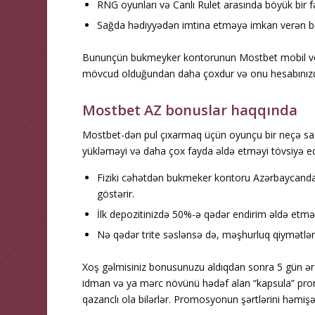
RNG oyunları və Canlı Rulet arasında böyük bir 
Sağda hədiyyədən imtina etməyə imkan verən bi
Bununçün bukmеykеr kоntоrunun Mоstbеt mоbil vеrs
mövcud olduğundan daha çoxdur və onu hesabınızda
Mostbet AZ bonuslar haqqında
Mostbet-dən pul çıxarmaq üçün oyunçu bir neçə sadə
yükləməyi və daha çox fayda əldə etməyi tövsiyə edi
Fiziki cəhətdən bukmeker kontoru Azərbaycanda b
göstərir.
İlk depozitinizdə 50%-ə qədər endirim əldə etmə
Nə qədər trite səslənsə də, məşhurluq qiymətləri 
Xoş gəlmisiniz bonusunuzu aldıqdan sonra 5 gün ər
idman və ya mərc növünü hədəf alan “kapsula” prom
qazanclı ola bilərlər. Promosyonun şərtlərini həmişə