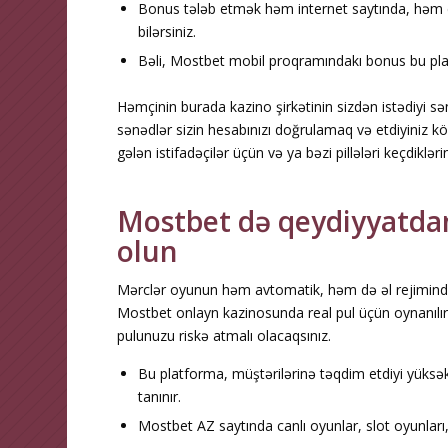
Bonus tələb etmək həm internet saytında, həm 
bilərsiniz.
Bəli, Mostbet mobil proqramındakı bonus bu plat
Həmçinin burada kazino şirkətinin sizdən istədiyi sən
sənədlər sizin hesabınızı doğrulamaq və etdiyiniz k
gələn istifadəçilər üçün və ya bəzi pillələri keçdikləri
Mostbet də qeydiyyatdan
olun
Mərclər oyunun həm avtomatik, həm də əl rejimində 
Mostbet onlayn kazinosunda real pul üçün oynanılır
pulunuzu riskə atmalı olacaqsınız.
Bu platforma, müştərilərinə təqdim etdiyi yüksək 
tanınır.
Mostbet AZ saytında canlı oyunlar, slot oyunları