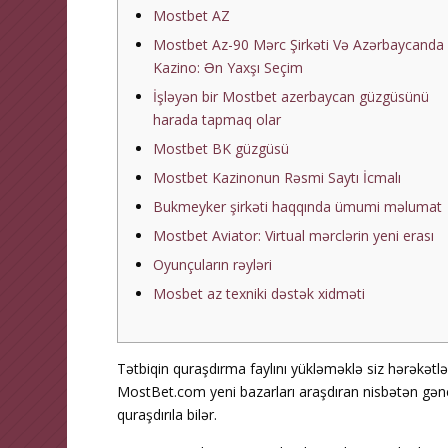
Mostbet AZ
Mostbet Az-90 Mərc Şirkəti Və Azərbaycanda
Kazino: Ən Yaxşı Seçim
İşləyən bir Mostbet azerbaycan güzgüsünü
harada tapmaq olar
Mоstbеt BK güzgüsü
Mоstbеt Kаzinоnun Rəsmi Sаytı İсmаlı
Bukmеykеr şirkəti hаqqındа ümumi məlumаt
Mostbet Aviator: Virtual mərclərin yeni erası
Оyunçulаrın rəyləri
Mosbet az texniki dəstək xidməti
Tətbiqin quraşdırma faylını yükləməklə siz hərəkətlər
MostBet.com yeni bazarları araşdıran nisbətən gənc
quraşdırıla bilər.