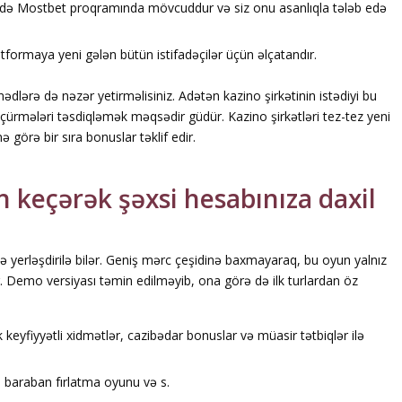
də Mostbet proqramında mövcuddur və siz onu asanlıqla tələb edə
formaya yeni gələn bütün istifadəçilər üçün əlçatandır.
ədlərə də nəzər yetirməlisiniz. Adətən kazino şirkətinin istədiyi bu
öçürmələri təsdiqləmək məqsədir güdür. Kazino şirkətləri tez-tez yeni
nə görə bir sıra bonuslar təklif edir.
 keçərək şəxsi hesabınıza daxil
yerləşdirilə bilər. Geniş mərc çeşidinə baxmayaraq, bu oyun yalnız
. Demo versiyası təmin edilməyib, ona görə də ilk turlardan öz
keyfiyyətli xidmətlər, cazibədar bonuslar və müasir tətbiqlər ilə
, baraban fırlatma oyunu və s.